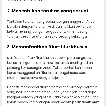
sebelum mulai bermain.
2. Menentukan taruhan yang sesuai
Tentukan taruhan yang sesuai dengan anggaran Anda.
Mulailah dengan taruhan kecil dan naikkan bertahap
ketika menang. Jangan tergoda untuk memasang
taruhan besar, terutama ketika sedang kehilangan.
3. Memanfaatkan fitur-fitur khusus
Manfaatkan fitur-fitur khusus seperti putaran gratis,
bonus mini game, dan simbol liar untuk meningkatkan
peluang kemenangan Anda. Tetap perhatikan kapan
harus menggunakan fitur ini dan bagaimana cara
memanfaatkannya dengan bijak.
Dengan memahami aturan permainan, strategi bermain
yang baik, dan manajemen uang yang bijak, Anda dapat
menjadi pemain yang efektif dan meningkatkan peluang
untuk meraih kemenangan besar dalam
permainan slot