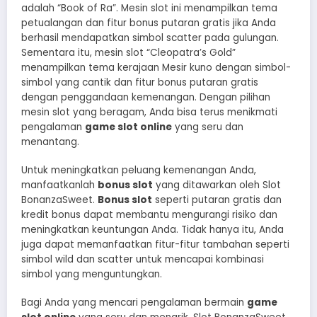
adalah “Book of Ra”. Mesin slot ini menampilkan tema
petualangan dan fitur bonus putaran gratis jika Anda
berhasil mendapatkan simbol scatter pada gulungan.
Sementara itu, mesin slot “Cleopatra’s Gold”
menampilkan tema kerajaan Mesir kuno dengan simbol-
simbol yang cantik dan fitur bonus putaran gratis
dengan penggandaan kemenangan. Dengan pilihan
mesin slot yang beragam, Anda bisa terus menikmati
pengalaman
game slot online
yang seru dan
menantang.
Untuk meningkatkan peluang kemenangan Anda,
manfaatkanlah
bonus slot
yang ditawarkan oleh Slot
BonanzaSweet.
Bonus slot
seperti putaran gratis dan
kredit bonus dapat membantu mengurangi risiko dan
meningkatkan keuntungan Anda. Tidak hanya itu, Anda
juga dapat memanfaatkan fitur-fitur tambahan seperti
simbol wild dan scatter untuk mencapai kombinasi
simbol yang menguntungkan.
Bagi Anda yang mencari pengalaman bermain
game