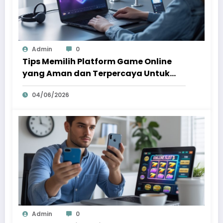
Admin
0
Tips Memilih Platform Game Online
yang Aman dan Terpercaya Untuk
Pengalaman Bermain yang
04/06/2026
Menyenangkan
Admin
0