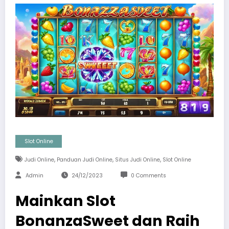
Slot Online
,
,
,
Judi Online
Panduan Judi Online
Situs Judi Online
Slot Online
Admin
24/12/2023
0 Comments
Mainkan Slot
BonanzaSweet dan Raih