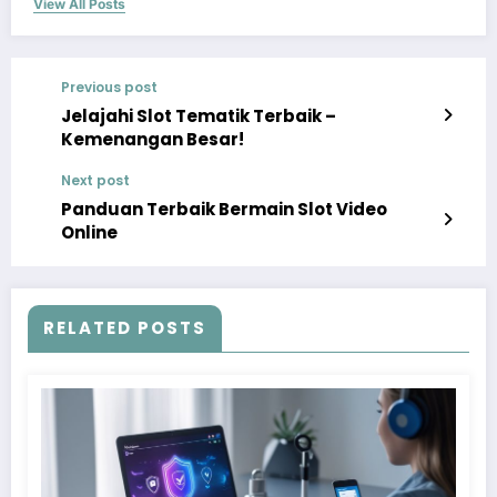
View All Posts
Previous post
Jelajahi Slot Tematik Terbaik –
Kemenangan Besar!
Next post
Panduan Terbaik Bermain Slot Video
Online
RELATED POSTS