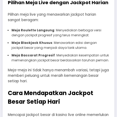
Pilihan Meja Live dengan Jackpot Harian
Pilihan meja live yang menawarkan jackpot harian
sangat beragam:
Meja Roulette Langsung
: Menyediakan berbagai versi
dengan jackpot progresif yang terus meningkat.
Meja Blackjack Khusus
: Menawarkan edisi dengan
jackpot besar yang menjadi daya tarik utama.
Meja Baccarat Progresif
: Menyediakan kesempatan untuk
memenangkan jackpot besar berdasarkan taruhan pemain.
Meja-meja ini tidak hanya menambah variasi, tetapi juga
memberi peluang untuk meraih kemenangan besar
setiap hari.
Cara Mendapatkan Jackpot
Besar Setiap Hari
Mencapai jackpot besar di kasino live online memerlukan