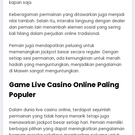
kapan saja.
Keberagaman permainan yang ditawarkan juga menjadi
nilai tambah. Selain itu, interaksi langsung dengan dealer
dan pemain lain menambah elemen sosial yang sering
kali hilang dalam perjudian online tradisional.
Pemain juga mendapatkan peluang untuk
memenangkan jackpot besar secara reguler. Dengan
setiap sesi permainan, ada kemungkinan untuk meraih
hadiah yang menguntungkan, menjadikan pengalaman
di Maxwin sangat menguntungkan.
Game Live Casino Online Paling
Populer
Dalam dunia live casino online, terdapat sejumlah
permainan yang tidak hanya menarik tetapi juga
menawarkan jackpot besar setiap hari. Pemain memiliki
berbagai pilihan yang dapat meningkatkan pengalaman