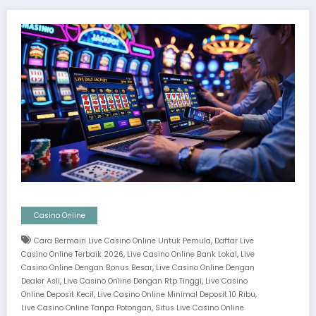
Casino Online
,
Cara Bermain Live Casino Online Untuk Pemula
Daftar Live
,
,
Casino Online Terbaik 2026
Live Casino Online Bank Lokal
Live
,
Casino Online Dengan Bonus Besar
Live Casino Online Dengan
,
,
Dealer Asli
Live Casino Online Dengan Rtp Tinggi
Live Casino
,
,
Online Deposit Kecil
Live Casino Online Minimal Deposit 10 Ribu
,
Live Casino Online Tanpa Potongan
Situs Live Casino Online