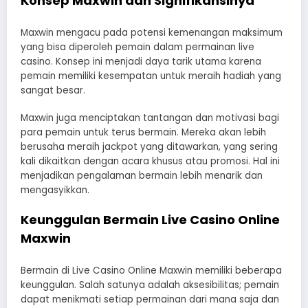
Konsep Maxwin dan Signifikansinya
Maxwin mengacu pada potensi kemenangan maksimum
yang bisa diperoleh pemain dalam permainan live
casino. Konsep ini menjadi daya tarik utama karena
pemain memiliki kesempatan untuk meraih hadiah yang
sangat besar.
Maxwin juga menciptakan tantangan dan motivasi bagi
para pemain untuk terus bermain. Mereka akan lebih
berusaha meraih jackpot yang ditawarkan, yang sering
kali dikaitkan dengan acara khusus atau promosi. Hal ini
menjadikan pengalaman bermain lebih menarik dan
mengasyikkan.
Keunggulan Bermain Live Casino Online
Maxwin
Bermain di Live Casino Online Maxwin memiliki beberapa
keunggulan. Salah satunya adalah aksesibilitas; pemain
dapat menikmati setiap permainan dari mana saja dan