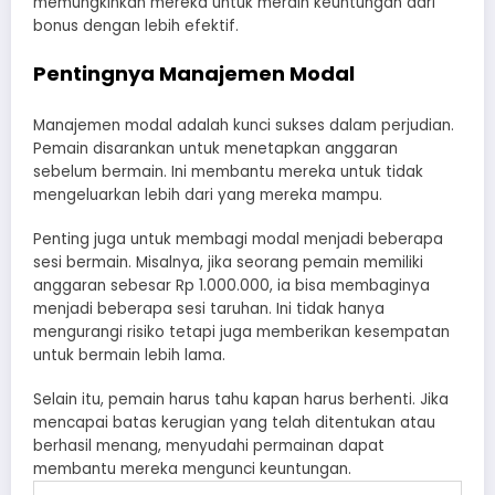
memungkinkan mereka untuk meraih keuntungan dari
bonus dengan lebih efektif.
Pentingnya Manajemen Modal
Manajemen modal adalah kunci sukses dalam perjudian.
Pemain disarankan untuk menetapkan anggaran
sebelum bermain. Ini membantu mereka untuk tidak
mengeluarkan lebih dari yang mereka mampu.
Penting juga untuk membagi modal menjadi beberapa
sesi bermain. Misalnya, jika seorang pemain memiliki
anggaran sebesar Rp 1.000.000, ia bisa membaginya
menjadi beberapa sesi taruhan. Ini tidak hanya
mengurangi risiko tetapi juga memberikan kesempatan
untuk bermain lebih lama.
Selain itu, pemain harus tahu kapan harus berhenti. Jika
mencapai batas kerugian yang telah ditentukan atau
berhasil menang, menyudahi permainan dapat
membantu mereka mengunci keuntungan.