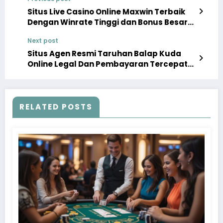
Situs Live Casino Online Maxwin Terbaik
Dengan Winrate Tinggi dan Bonus Besar
Untuk Pengalaman Bermain Optimal
Next post
Situs Agen Resmi Taruhan Balap Kuda
Online Legal Dan Pembayaran Tercepat
Hari Ini: Panduan Lengkap untuk Pemain
RELATED POSTS