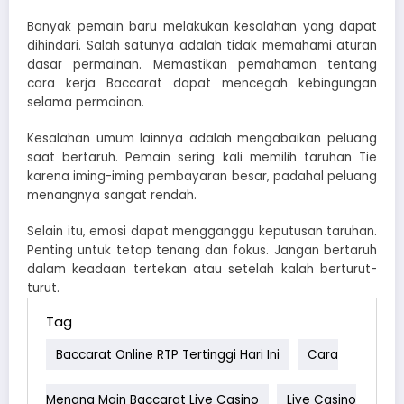
Banyak pemain baru melakukan kesalahan yang dapat
dihindari. Salah satunya adalah tidak memahami aturan
dasar permainan. Memastikan pemahaman tentang
cara kerja Baccarat dapat mencegah kebingungan
selama permainan.
Kesalahan umum lainnya adalah mengabaikan peluang
saat bertaruh. Pemain sering kali memilih taruhan Tie
karena iming-iming pembayaran besar, padahal peluang
menangnya sangat rendah.
Selain itu, emosi dapat mengganggu keputusan taruhan.
Penting untuk tetap tenang dan fokus. Jangan bertaruh
dalam keadaan tertekan atau setelah kalah berturut-
turut.
Tag
Baccarat Online RTP Tertinggi Hari Ini
Cara
Menang Main Baccarat Live Casino
Live Casino