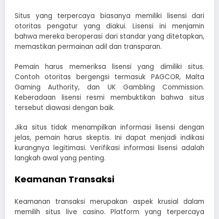
Situs yang terpercaya biasanya memiliki lisensi dari
otoritas pengatur yang diakui. Lisensi ini menjamin
bahwa mereka beroperasi dari standar yang ditetapkan,
memastikan permainan adil dan transparan.
Pemain harus memeriksa lisensi yang dimiliki situs.
Contoh otoritas bergengsi termasuk PAGCOR, Malta
Gaming Authority, dan UK Gambling Commission.
Keberadaan lisensi resmi membuktikan bahwa situs
tersebut diawasi dengan baik.
Jika situs tidak menampilkan informasi lisensi dengan
jelas, pemain harus skeptis. Ini dapat menjadi indikasi
kurangnya legitimasi. Verifikasi informasi lisensi adalah
langkah awal yang penting.
Keamanan Transaksi
Keamanan transaksi merupakan aspek krusial dalam
memilih situs live casino. Platform yang terpercaya