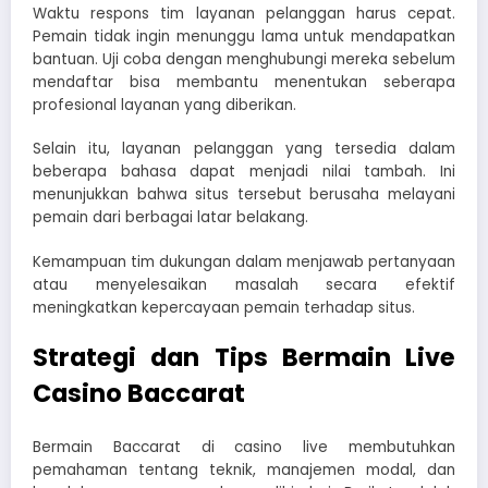
Waktu respons tim layanan pelanggan harus cepat.
Pemain tidak ingin menunggu lama untuk mendapatkan
bantuan. Uji coba dengan menghubungi mereka sebelum
mendaftar bisa membantu menentukan seberapa
profesional layanan yang diberikan.
Selain itu, layanan pelanggan yang tersedia dalam
beberapa bahasa dapat menjadi nilai tambah. Ini
menunjukkan bahwa situs tersebut berusaha melayani
pemain dari berbagai latar belakang.
Kemampuan tim dukungan dalam menjawab pertanyaan
atau menyelesaikan masalah secara efektif
meningkatkan kepercayaan pemain terhadap situs.
Strategi dan Tips Bermain Live
Casino Baccarat
Bermain Baccarat di casino live membutuhkan
pemahaman tentang teknik, manajemen modal, dan