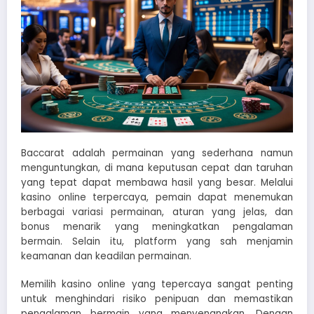
Baccarat adalah permainan yang sederhana namun
menguntungkan, di mana keputusan cepat dan taruhan
yang tepat dapat membawa hasil yang besar. Melalui
kasino online terpercaya, pemain dapat menemukan
berbagai variasi permainan, aturan yang jelas, dan
bonus menarik yang meningkatkan pengalaman
bermain. Selain itu, platform yang sah menjamin
keamanan dan keadilan permainan.
Memilih kasino online yang tepercaya sangat penting
untuk menghindari risiko penipuan dan memastikan
pengalaman bermain yang menyenangkan. Dengan