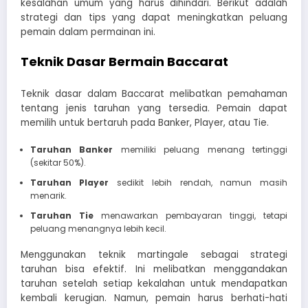
kesalahan umum yang harus dihindari. Berikut adalah
strategi dan tips yang dapat meningkatkan peluang
pemain dalam permainan ini.
Teknik Dasar Bermain Baccarat
Teknik dasar dalam Baccarat melibatkan pemahaman
tentang jenis taruhan yang tersedia. Pemain dapat
memilih untuk bertaruh pada Banker, Player, atau Tie.
Taruhan Banker
memiliki peluang menang tertinggi
(sekitar 50%).
Taruhan Player
sedikit lebih rendah, namun masih
menarik.
Taruhan Tie
menawarkan pembayaran tinggi, tetapi
peluang menangnya lebih kecil.
Menggunakan teknik martingale sebagai strategi
taruhan bisa efektif. Ini melibatkan menggandakan
taruhan setelah setiap kekalahan untuk mendapatkan
kembali kerugian. Namun, pemain harus berhati-hati