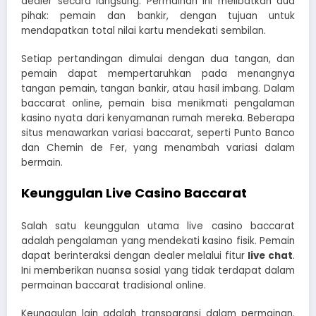
dealer secara langsung. Permainan ini melibatkan dua
pihak: pemain dan bankir, dengan tujuan untuk
mendapatkan total nilai kartu mendekati sembilan.
Setiap pertandingan dimulai dengan dua tangan, dan
pemain dapat mempertaruhkan pada menangnya
tangan pemain, tangan bankir, atau hasil imbang. Dalam
baccarat online, pemain bisa menikmati pengalaman
kasino nyata dari kenyamanan rumah mereka. Beberapa
situs menawarkan variasi baccarat, seperti Punto Banco
dan Chemin de Fer, yang menambah variasi dalam
bermain.
Keunggulan Live Casino Baccarat
Salah satu keunggulan utama live casino baccarat
adalah pengalaman yang mendekati kasino fisik. Pemain
dapat berinteraksi dengan dealer melalui fitur
live chat
.
Ini memberikan nuansa sosial yang tidak terdapat dalam
permainan baccarat tradisional online.
Keunggulan lain adalah transparansi dalam permainan.