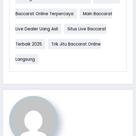
Baccarat Online Terpercaya
Main Baccarat
Live Dealer Uang Asli
Situs Live Baccarat
Terbaik 2025
Trik Jitu Baccarat Online
Langsung