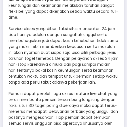
keuntungan dan keamanan melakukan taruhan sangat
fleksibel yang dapat dikerjakan setiap waktu secara full-
time.
Service akses yang diberi faksi situs merupakan 24 jam
tiap harinya adalah dengan sangatlah unggul serta
membahagiakan jadi dapat kasih kehebohan tidak sama
yang makin lebih memberikan kepuasan serta masalah
ini akan nyaman buat siapa saja bisa pilih pelbagai jenis
taruhan togel terhebat. Dengan pelayanan akses 24 jam
non-stop karenanya dimulai dari pagi sampai malam
hari tentunya bakal kasih keuntungan serta keamanan
tentukan waktu dan tempat untuk bermain setiap waktu
tanpa ada perlu takut adanya pekerjaan lain.
Pemain dapat peroleh juga akses feature live chat yang
terus membantu pemain tersambung langsung dengan
faksi situs BO togel paling dipercaya maka dapat terus-
menerus mendapati pelayanan terbaiik yang unggul dan
pastinya mengesankan. Tiap pemain dapat temukan
semua servis unggulan bisa dipercaya khususnya oleh