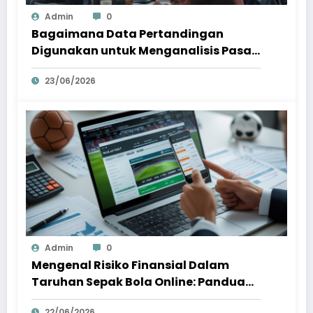
Admin
0
Bagaimana Data Pertandingan
Digunakan untuk Menganalisis Pasar
1X2 di Industri Perjudian
23/06/2026
Admin
0
Mengenal Risiko Finansial Dalam
Taruhan Sepak Bola Online: Panduan
Menyusun Strategi Cerdas
22/06/2026