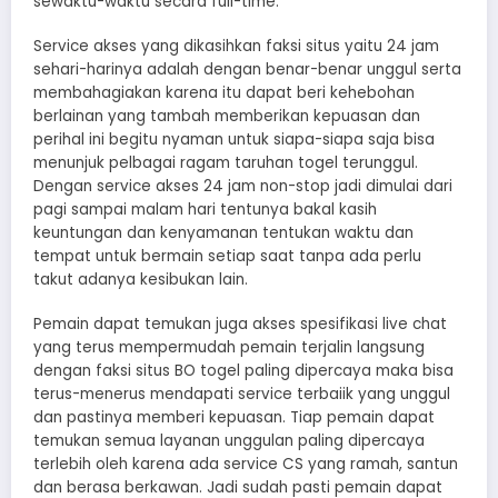
sewaktu-waktu secara full-time.
Service akses yang dikasihkan faksi situs yaitu 24 jam
sehari-harinya adalah dengan benar-benar unggul serta
membahagiakan karena itu dapat beri kehebohan
berlainan yang tambah memberikan kepuasan dan
perihal ini begitu nyaman untuk siapa-siapa saja bisa
menunjuk pelbagai ragam taruhan togel terunggul.
Dengan service akses 24 jam non-stop jadi dimulai dari
pagi sampai malam hari tentunya bakal kasih
keuntungan dan kenyamanan tentukan waktu dan
tempat untuk bermain setiap saat tanpa ada perlu
takut adanya kesibukan lain.
Pemain dapat temukan juga akses spesifikasi live chat
yang terus mempermudah pemain terjalin langsung
dengan faksi situs BO togel paling dipercaya maka bisa
terus-menerus mendapati service terbaiik yang unggul
dan pastinya memberi kepuasan. Tiap pemain dapat
temukan semua layanan unggulan paling dipercaya
terlebih oleh karena ada service CS yang ramah, santun
dan berasa berkawan. Jadi sudah pasti pemain dapat