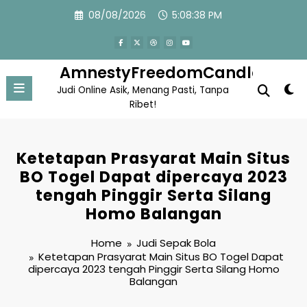
Skip
08/08/2026
5:08:39 PM
to
content
AmnestyFreedomCandles
Judi Online Asik, Menang Pasti, Tanpa
Ribet!
Ketetapan Prasyarat Main Situs
BO Togel Dapat dipercaya 2023
tengah Pinggir Serta Silang
Homo Balangan
Home
Judi Sepak Bola
Ketetapan Prasyarat Main Situs BO Togel Dapat
dipercaya 2023 tengah Pinggir Serta Silang Homo
Balangan