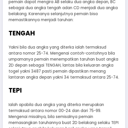
pemain dapat mengira AB selaku dua angka depan, BC
sebagai dua angka tengah adan CD menjadi dua angka
belakang. Karenanya selanjutnya pemain bisa
memastikannya menjadi taruhan:
TENGAH
Yakni bila dua angka yang diterka ialah termaksud
antara nomor 25-74. Mengenai contoh-contohnya bila
umpamanya pemain menempatkan taruhan buat angka
2D depan sebagai TENGAH, lantas bila keluaran angka
togel yakni 3487 pasti pemain dipastikan menang
lantaran angka depan yakni 34 termaksud antara 25-74.
TEPI
Ialah apabila dua angka yang diterka merupakan
termaksud antara nomor 00-24 dan dari 75-99.
Mengenai misalnya, bila semisalnya pemain
memasangkan taruhannya buat 2D belakang selaku TEPI