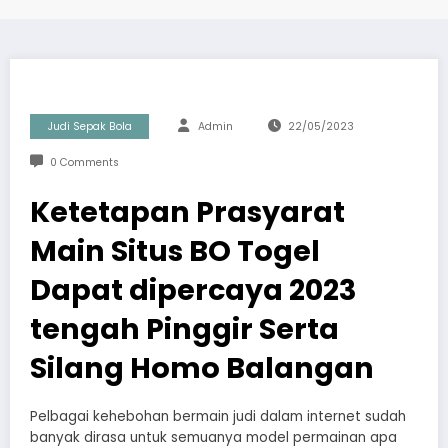
Judi Sepak Bola
Admin
22/05/2023
0 Comments
Ketetapan Prasyarat
Main Situs BO Togel
Dapat dipercaya 2023
tengah Pinggir Serta
Silang Homo Balangan
Pelbagai kehebohan bermain judi dalam internet sudah
banyak dirasa untuk semuanya model permainan apa