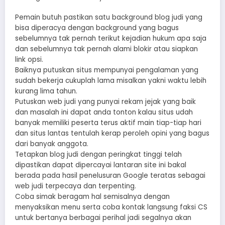
Pemain butuh pastikan satu background blog judi yang
bisa diperacya dengan background yang bagus
sebelumnya tak pernah terikut kejadian hukum apa saja
dan sebelumnya tak pernah alami blokir atau siapkan
link opsi.
Baiknya putuskan situs mempunyai pengalaman yang
sudah bekerja cukuplah lama misalkan yakni waktu lebih
kurang lima tahun.
Putuskan web judi yang punyai rekam jejak yang baik
dan masalah ini dapat anda tonton kalau situs udah
banyak memiliki peserta terus aktif main tiap-tiap hari
dan situs lantas tentulah kerap peroleh opini yang bagus
dari banyak anggota.
Tetapkan blog judi dengan peringkat tinggi telah
dipastikan dapat dipercayai lantaran site ini bakal
berada pada hasil penelusuran Google teratas sebagai
web judi terpecaya dan terpenting.
Coba simak beragam hal semisalnya dengan
menyaksikan menu serta coba kontak langsung faksi CS
untuk bertanya berbagai perihal jadi segalnya akan