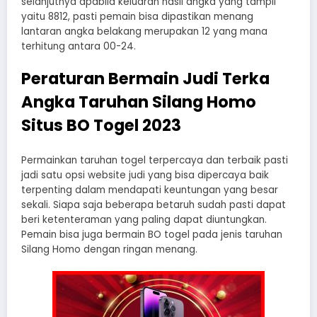
selanjutnya apabila keluaran hasil angka yang tampil
yaitu 8812, pasti pemain bisa dipastikan menang
lantaran angka belakang merupakan 12 yang mana
terhitung antara 00-24.
Peraturan Bermain Judi Terka
Angka Taruhan Silang Homo
Situs BO Togel 2023
Permainkan taruhan togel terpercaya dan terbaik pasti
jadi satu opsi website judi yang bisa dipercaya baik
terpenting dalam mendapati keuntungan yang besar
sekali. Siapa saja beberapa betaruh sudah pasti dapat
beri ketenteraman yang paling dapat diuntungkan.
Pemain bisa juga bermain BO togel pada jenis taruhan
Silang Homo dengan ringan menang.