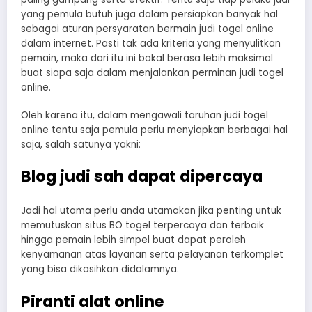
yang pemula butuh juga dalam persiapkan banyak hal
sebagai aturan persyaratan bermain judi togel online
dalam internet. Pasti tak ada kriteria yang menyulitkan
pemain, maka dari itu ini bakal berasa lebih maksimal
buat siapa saja dalam menjalankan perminan judi togel
online.
Oleh karena itu, dalam mengawali taruhan judi togel
online tentu saja pemula perlu menyiapkan berbagai hal
saja, salah satunya yakni:
Blog judi sah dapat dipercaya
Jadi hal utama perlu anda utamakan jika penting untuk
memutuskan situs BO togel terpercaya dan terbaik
hingga pemain lebih simpel buat dapat peroleh
kenyamanan atas layanan serta pelayanan terkomplet
yang bisa dikasihkan didalamnya.
Piranti alat online