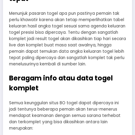
Menunjuk pasaran togel apa pun pastinya pemain tak
perlu khawatir karena akan tetap memperlihatkan tabel
keluaran hasil angka togel sesuai sama agenda keluaran
togel presisi bisa dipercaya. Tentu dengan sangatlah
komplet jadi result togel akan dikasihkan tiap hari secara
live dan komplet buat masa saat awalnya, hingga
pemain dapat temukan data angka keluaran togel lebih
tepat paling dipercaya dan sangatlah komplet tak perlu
menelusurinya kembali di sumber lain.
Beragam info atau data togel
komplet
Semua keunggulan situs BO togel dapat dipercaya ini
jadi tentunya beberapa pemain akan terus-menerus
mendapat keamanan dengan semua sarana terhebat
dan terkomplet yang bisa dikasihkan antara lain
merupakan: