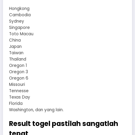
Hongkong
Cambodia
Sydney
Singapore
Toto Macau
China
Japan
Taiwan
Thailand
Oregon 1
Oregon 3
Oregon 6
Missouri
Tennesse
Texas Day
Florida
Washington, dan yang lain.
Result togel pastilah sangatlah
tepat