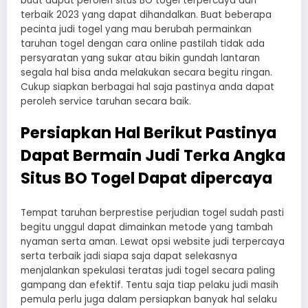
buat dapat peroleh situs BO togel terpercaya dan
terbaik 2023 yang dapat dihandalkan. Buat beberapa
pecinta judi togel yang mau berubah permainkan
taruhan togel dengan cara online pastilah tidak ada
persyaratan yang sukar atau bikin gundah lantaran
segala hal bisa anda melakukan secara begitu ringan.
Cukup siapkan berbagai hal saja pastinya anda dapat
peroleh service taruhan secara baik.
Persiapkan Hal Berikut Pastinya
Dapat Bermain Judi Terka Angka
Situs BO Togel Dapat dipercaya
Tempat taruhan berprestise perjudian togel sudah pasti
begitu unggul dapat dimainkan metode yang tambah
nyaman serta aman. Lewat opsi website judi terpercaya
serta terbaik jadi siapa saja dapat selekasnya
menjalankan spekulasi teratas judi togel secara paling
gampang dan efektif. Tentu saja tiap pelaku judi masih
pemula perlu juga dalam persiapkan banyak hal selaku