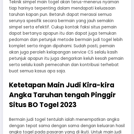
Teknik simpel main togel akan terus-menerus nyaman
tiap harinya terpenting dalam mendapati keluasaan
taruhan kapan pun. Betaruh dapat merasai semua
serunya spesifik secara bermain yang jauh semakin
simpel serta efektif. Cukup kontak faksi situs pemain
dapat bertanya apapun itu dan dapat juga temukan
pedoman dan petunjuk metode bermain judi togel lebih
komplet serta ringan dipahami. Sudah pasti, pemain
akan juga peroleh kelapangan service CS selalu kasih
petunjuk apapun itu juga dengarkan keluh kesah pemain
serta selalu kasih pemecahan dan kontribusi terhebat
buat semua kasus apa saja.
Ketetapan Main Judi Kira-kira
Angka Taruhan tengah Pinggir
Situs BO Togel 2023
Bermain judi togel tentulah ialah menempatkan angka
dengan tepat sama dengan sama dengan keluaran hasil
angka togel pada pasaran yang di ikuti. Untuk main judi