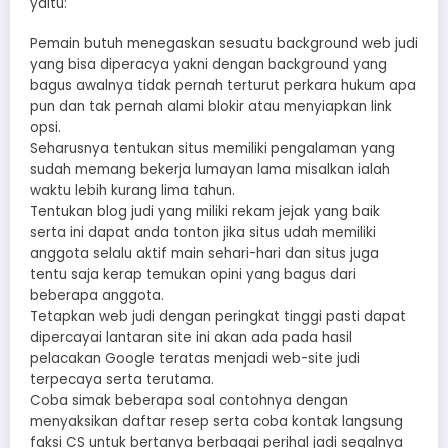
yaitu:
Pemain butuh menegaskan sesuatu background web judi
yang bisa diperacya yakni dengan background yang
bagus awalnya tidak pernah terturut perkara hukum apa
pun dan tak pernah alami blokir atau menyiapkan link
opsi.
Seharusnya tentukan situs memiliki pengalaman yang
sudah memang bekerja lumayan lama misalkan ialah
waktu lebih kurang lima tahun.
Tentukan blog judi yang miliki rekam jejak yang baik
serta ini dapat anda tonton jika situs udah memiliki
anggota selalu aktif main sehari-hari dan situs juga
tentu saja kerap temukan opini yang bagus dari
beberapa anggota.
Tetapkan web judi dengan peringkat tinggi pasti dapat
dipercayai lantaran site ini akan ada pada hasil
pelacakan Google teratas menjadi web-site judi
terpecaya serta terutama.
Coba simak beberapa soal contohnya dengan
menyaksikan daftar resep serta coba kontak langsung
faksi CS untuk bertanya berbagai perihal jadi segalnya