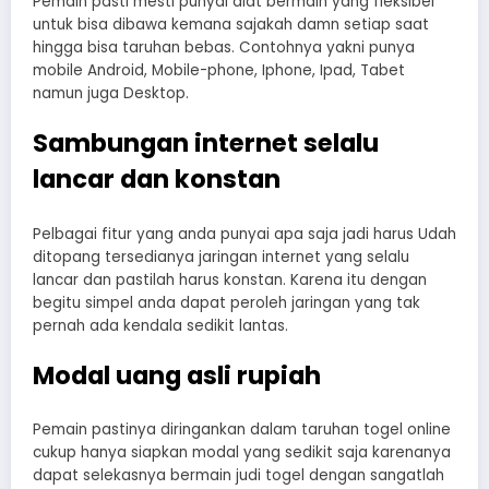
Pemain pasti mesti punyai alat bermain yang fleksibel
untuk bisa dibawa kemana sajakah damn setiap saat
hingga bisa taruhan bebas. Contohnya yakni punya
mobile Android, Mobile-phone, Iphone, Ipad, Tabet
namun juga Desktop.
Sambungan internet selalu
lancar dan konstan
Pelbagai fitur yang anda punyai apa saja jadi harus Udah
ditopang tersedianya jaringan internet yang selalu
lancar dan pastilah harus konstan. Karena itu dengan
begitu simpel anda dapat peroleh jaringan yang tak
pernah ada kendala sedikit lantas.
Modal uang asli rupiah
Pemain pastinya diringankan dalam taruhan togel online
cukup hanya siapkan modal yang sedikit saja karenanya
dapat selekasnya bermain judi togel dengan sangatlah