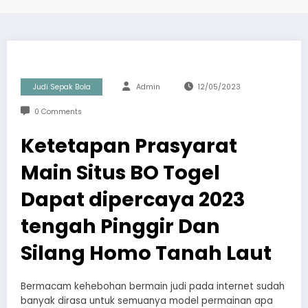
Judi Sepak Bola
Admin
12/05/2023
0 Comments
Ketetapan Prasyarat
Main Situs BO Togel
Dapat dipercaya 2023
tengah Pinggir Dan
Silang Homo Tanah Laut
Bermacam kehebohan bermain judi pada internet sudah
banyak dirasa untuk semuanya model permainan apa