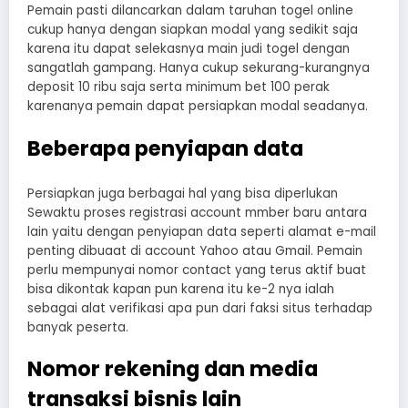
Pemain pasti dilancarkan dalam taruhan togel online
cukup hanya dengan siapkan modal yang sedikit saja
karena itu dapat selekasnya main judi togel dengan
sangatlah gampang. Hanya cukup sekurang-kurangnya
deposit 10 ribu saja serta minimum bet 100 perak
karenanya pemain dapat persiapkan modal seadanya.
Beberapa penyiapan data
Persiapkan juga berbagai hal yang bisa diperlukan
Sewaktu proses registrasi account mmber baru antara
lain yaitu dengan penyiapan data seperti alamat e-mail
penting dibuaat di account Yahoo atau Gmail. Pemain
perlu mempunyai nomor contact yang terus aktif buat
bisa dikontak kapan pun karena itu ke-2 nya ialah
sebagai alat verifikasi apa pun dari faksi situs terhadap
banyak peserta.
Nomor rekening dan media
transaksi bisnis lain