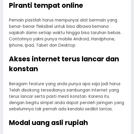
Piranti tempat online
Pemain pastilah harus mempunyai alat bermain yang
benar-benar fleksibel untuk bisa dibawa kemana
sajakah damn setiap waktu hingga bisa taruhan bebas.
Contohnya yakni punya mobile Android, Handphone,
Iphone, Ipad, Tabet dan Desktop.
Akses internet terus lancar dan
konstan
Beragam feature yang anda punya apa saja jadi harus
Telah disokong tersedianya sambungan internet yang
terus lancar serta pasti mesti konstan. Karena itu
dengan begitu simpel anda dapat peroleh jaringan yang
sebelumnya tak pernah ada kendala sedikit lantas.
Modal uang asli rupiah