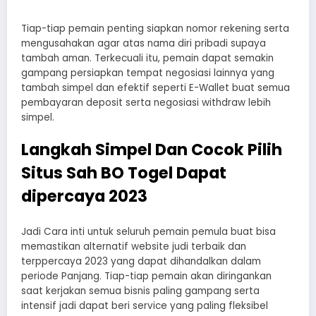
Tiap-tiap pemain penting siapkan nomor rekening serta
mengusahakan agar atas nama diri pribadi supaya
tambah aman. Terkecuali itu, pemain dapat semakin
gampang persiapkan tempat negosiasi lainnya yang
tambah simpel dan efektif seperti E-Wallet buat semua
pembayaran deposit serta negosiasi withdraw lebih
simpel.
Langkah Simpel Dan Cocok Pilih
Situs Sah BO Togel Dapat
dipercaya 2023
Jadi Cara inti untuk seluruh pemain pemula buat bisa
memastikan alternatif website judi terbaik dan
terppercaya 2023 yang dapat dihandalkan dalam
periode Panjang. Tiap-tiap pemain akan diringankan
saat kerjakan semua bisnis paling gampang serta
intensif jadi dapat beri service yang paling fleksibel