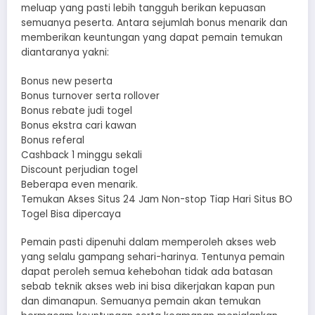
meluap yang pasti lebih tangguh berikan kepuasan
semuanya peserta. Antara sejumlah bonus menarik dan
memberikan keuntungan yang dapat pemain temukan
diantaranya yakni:
Bonus new peserta
Bonus turnover serta rollover
Bonus rebate judi togel
Bonus ekstra cari kawan
Bonus referal
Cashback 1 minggu sekali
Discount perjudian togel
Beberapa even menarik.
Temukan Akses Situs 24 Jam Non-stop Tiap Hari Situs BO
Togel Bisa dipercaya
Pemain pasti dipenuhi dalam memperoleh akses web
yang selalu gampang sehari-harinya. Tentunya pemain
dapat peroleh semua kehebohan tidak ada batasan
sebab teknik akses web ini bisa dikerjakan kapan pun
dan dimanapun. Semuanya pemain akan temukan