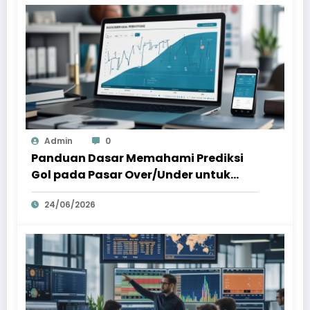
Admin
0
Panduan Dasar Memahami Prediksi
Gol pada Pasar Over/Under untuk
Pemula
24/06/2026