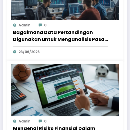
Admin
0
Bagaimana Data Pertandingan
Digunakan untuk Menganalisis Pasar
1X2 di Industri Perjudian
23/06/2026
Admin
0
Mengenal Risiko Finansial Dalam