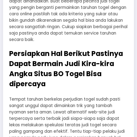
dapat dihandalkan. Buat beberapa pecinta judi togel
yang pengin berganti permainkan taruhan togel dengan
cara online pastilah tak ada kriteria yang sukar atau
bikin gundah dikarenakan segala hal bisa anda lakukan
secara sangatlah ringan. Cukup siapkan berbagai perihal
saja pastinya anda dapat temukan service taruhan
secara baik.
Persiapkan Hal Berikut Pastinya
Dapat Bermain Judi Kira-kira
Angka Situs BO Togel Bisa
dipercaya
Tempat taruhan berkelas perjudian togel sudah pasti
sangat unggul dapat dimainkan trik yang tambah
nyaman serta aman. Lewat alternatif web-site judi
terpercaya serta terbaik jadi siapa-siapa saja dapat
lekas melakukan spekulasi teratas judi togel secara
paling gampang dan efektif. Tentu tiap-tiap pelaku judi