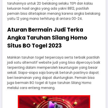
taruhannya untuk 2D belakang selaku TEPI dan kalau
keluaran hasil angka yang ada yakni 8812, pastilah
pemain bisa ditetapkan menang karena angka belakang
yaitu 12 yang mana terhitung di antara 00-24.
Aturan Bermain Judi Terka
Angka Taruhan Silang Homo
Situs BO Togel 2023
Mainkan taruhan togel terpercaya serta terbaik pastilah
jadi satu alternatif website judi yang bisa dipercaya baik
terpenting dalam memperoleh keuntungan yang besar
sekali. Siapa-siapa saja banyak betaruh pastinya dapat
beri keamanan yang dapat diuntungkan. Pemain bisa
juga bermain BO togel di type taruhan Silang Homo
melalui cara enteng menang.