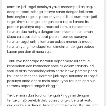
Bermain judi togel pastinya yakni menempatkan angka
dengan tepat sebagai halnya sama dengan keluaran
hasil angka togel di pasaran yang di ikuti. Buat main judi
togel kira-kira angka dengan cara tepat karena itu
pemain pastinya dapat merasai semua kenyamanan
taruhan tiap harinya dengan lebih nyaman dan aman.
Siapa saja pastilah dapat peroleh semua serunya
taruhan togel online lantaran bebas menunjuk model
taruhan yang mendapatkan dimainkan dengan bebas
kapan pun dan dimana saja.
Tentunya beberapa betaruh dapat merasai semua
kehebohan dan keamanan spesifik dalam taruhan jadi
soal ini akan membahagiakan serta bawa pemain pada
keluasaan menang. Bermain judi togel Bersama BO togel
pastinya anda dapat main pada type taruhan apa pun
termask seperti tengah Pinggir.
Trik bermain dari taruhan tengah Pinggir ini dengan
tentukan 2D terlebih dulu yakni 2 angka berurut yaitu
dua angka sisi depan, tengah dan belakang. Bila susunan