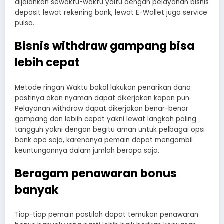
dijalankan sewaktu-waktu yaitu dengan pelayanan bisnis
deposit lewat rekening bank, lewat E-Wallet juga service
pulsa.
Bisnis withdraw gampang bisa
lebih cepat
Metode ringan Waktu bakal lakukan penarikan dana
pastinya akan nyaman dapat dikerjakan kapan pun.
Pelayanan withdraw dapat dikerjakan benar-benar
gampang dan lebiih cepat yakni lewat langkah paling
tangguh yakni dengan begitu aman untuk pelbagai opsi
bank apa saja, karenanya pemain dapat mengambil
keuntungannya dalam jumlah berapa saja.
Beragam penawaran bonus
banyak
Tiap-tiap pemain pastilah dapat temukan penawaran