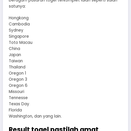
beragam pasaran togel terkomplet ialah seperti salah
satunya:
Hongkong
Cambodia
Sydney
Singapore
Toto Macau
China
Japan
Taiwan
Thailand
Oregon 1
Oregon 3
Oregon 6
Missouri
Tennesse
Texas Day
Florida
Washington, dan yang lain.
Result togel pastilah amat