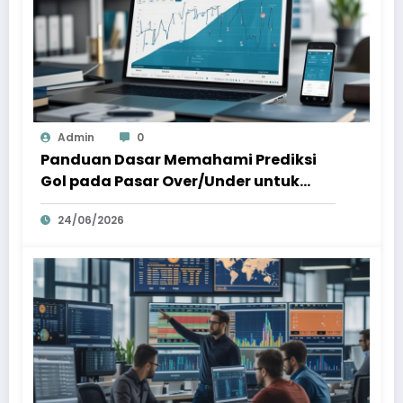
Admin
0
Panduan Dasar Memahami Prediksi
Gol pada Pasar Over/Under untuk
Pemula
24/06/2026