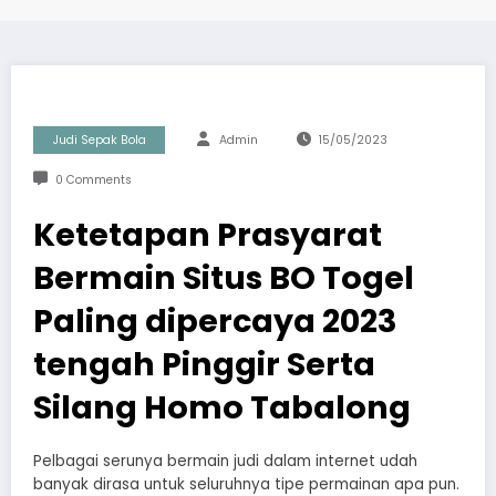
Judi Sepak Bola
Admin
15/05/2023
0 Comments
Ketetapan Prasyarat
Bermain Situs BO Togel
Paling dipercaya 2023
tengah Pinggir Serta
Silang Homo Tabalong
Pelbagai serunya bermain judi dalam internet udah
banyak dirasa untuk seluruhnya tipe permainan apa pun.