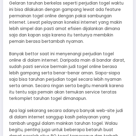
Gelaran taruhan berkelas seperti perjudian togel waktu
ini bisa dilakukan dengan gampang lewat ada feature
permainan togel online dengan pakai sambungan
internet. Lewat pelayanan koneksi internet yang makin
lebih simpel dan pasti amat efisien dijalankan dimana
saja dan kapan saja karena itu tentunya membikin
pemain berasa bertambah nyaman.
Banyak bettor saat ini menyenangi perjudian togel
online di dalam internet. Daripada main di bandar darat,
sudah pasti service bermain judi togel online berasa
lebih gampang serta benar-benar aman. Siapa-siapa
saja bisa taruhan perjudian togel secara lebih nyaman
serta aman. Secara ringan serta begitu menarik karena
itu tentu saja pemain akan temukan service teratas
terkomplet taruhan togel dimanapun.
Apa lagi sekarang secara adanya banyak web-site judi
di dalam internet sanggup kasih pelayanan yang
tambah unggul dalam mainkan taruhan togel. Walau
begitu, penting juga untuk beberapa betaruh buat