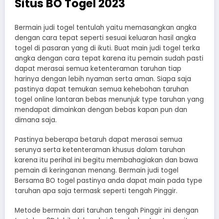
Situs BO Togel 2023
Bermain judi togel tentulah yaitu memasangkan angka
dengan cara tepat seperti sesuai keluaran hasil angka
togel di pasaran yang di ikuti. Buat main judi togel terka
angka dengan cara tepat karena itu pemain sudah pasti
dapat merasai semua ketenteraman taruhan tiap
harinya dengan lebih nyaman serta aman. Siapa saja
pastinya dapat temukan semua kehebohan taruhan
togel online lantaran bebas menunjuk type taruhan yang
mendapat dimainkan dengan bebas kapan pun dan
dimana saja.
Pastinya beberapa betaruh dapat merasai semua
serunya serta ketenteraman khusus dalam taruhan
karena itu perihal ini begitu membahagiakan dan bawa
pemain di keringanan menang. Bermain judi togel
Bersama BO togel pastinya anda dapat main pada type
taruhan apa saja termask seperti tengah Pinggir.
Metode bermain dari taruhan tengah Pinggir ini dengan