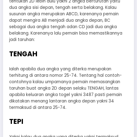
tentukan 2D lebih dulu yakni 2 angka berturutan yaitu
dua angka sisi depan, tengah serta belakang. Kalau
susunan angka merupakan ABCD, karenanya pemain
dapat mengira AB menjadi dua angka depan, BC
sebagai dua angka tengah adan CD jadi dua angka
belakang. Karenanya lalu pemain bisa memastikannya
jadi taruhan:
TENGAH
Ialah apabila dua angka yang diterka merupakan
terhitung di antara nomor 25-74. Tentang hal contoh-
contohnya kalau umpamanya pemain memasangkan
taruhan buat angka 2D depan selaku TENGAH, lantas
apabila keluaran angka togel yakni 3487 pasti pemain
dikatakan menang lantaran angka depan yakni 34
termaksud di antara 25-74.
TEPI
Yakni kalau dua angka yang diterka yakni termaksud