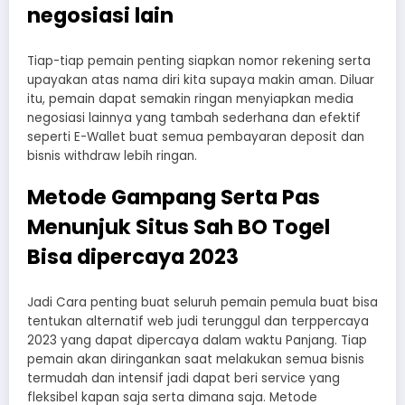
negosiasi lain
Tiap-tiap pemain penting siapkan nomor rekening serta
upayakan atas nama diri kita supaya makin aman. Diluar
itu, pemain dapat semakin ringan menyiapkan media
negosiasi lainnya yang tambah sederhana dan efektif
seperti E-Wallet buat semua pembayaran deposit dan
bisnis withdraw lebih ringan.
Metode Gampang Serta Pas
Menunjuk Situs Sah BO Togel
Bisa dipercaya 2023
Jadi Cara penting buat seluruh pemain pemula buat bisa
tentukan alternatif web judi terunggul dan terppercaya
2023 yang dapat dipercaya dalam waktu Panjang. Tiap
pemain akan diringankan saat melakukan semua bisnis
termudah dan intensif jadi dapat beri service yang
fleksibel kapan saja serta dimana saja. Metode