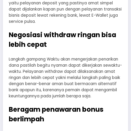
yaitu pelayanan deposit yang pastinya amat simpel
dapat dijalankan kapan pun dengan pelayanan transaksi
bisnis deposit lewat rekening bank, lewat E-Wallet juga
service pulsa.
Negosiasi withdraw ringan bisa
lebih cepat
Langkah gampang Waktu akan mengerjakan penarikan
dana pastilah begitu nyaman dapat dikerjakan sewaktu-
waktu. Pelayanan withdraw dapat dilaksanakan amat
ringan dan lebiih cepat yakni melalui langkah paling baik
dengan benar-benar aman buat bermacam alternatif
bank apapun itu, karenanya pemain dapat mengambil
keuntungannya pada jumlah berapa saja.
Beragam penawaran bonus
berlimpah