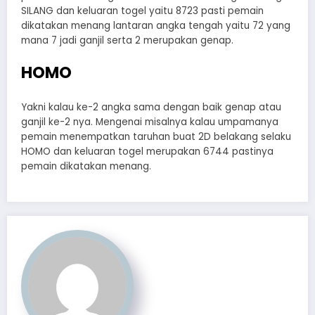
SILANG dan keluaran togel yaitu 8723 pasti pemain
dikatakan menang lantaran angka tengah yaitu 72 yang
mana 7 jadi ganjil serta 2 merupakan genap.
HOMO
Yakni kalau ke-2 angka sama dengan baik genap atau
ganjil ke-2 nya. Mengenai misalnya kalau umpamanya
pemain menempatkan taruhan buat 2D belakang selaku
HOMO dan keluaran togel merupakan 6744 pastinya
pemain dikatakan menang.