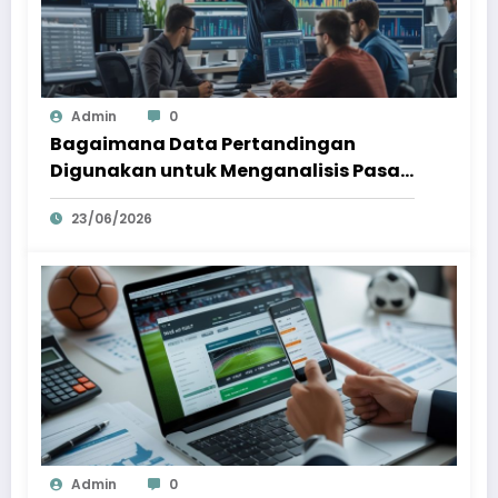
Admin
0
Bagaimana Data Pertandingan
Digunakan untuk Menganalisis Pasar
1X2 di Industri Perjudian
23/06/2026
Admin
0