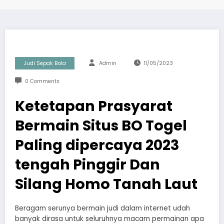
Judi Sepak Bola
Admin
11/05/2023
0 Comments
Ketetapan Prasyarat
Bermain Situs BO Togel
Paling dipercaya 2023
tengah Pinggir Dan
Silang Homo Tanah Laut
Beragam serunya bermain judi dalam internet udah
banyak dirasa untuk seluruhnya macam permainan apa