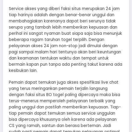
Service akses yang diberi faksi situs merupakan 24 jam
tiap harinya adalah dengan benar-benar unggul dan
membahagiakan karenanya dapat beri serunya tidak
serupa yang tambah lebih memberikan kepuasan dan
perihal ini sangat nyaman buat siapa saja bisa menunjuk
beberapa ragam taruhan togel terpilih. Dengan
pelayanan akses 24 jam non-stop jadi dimulai dengan
pagi sampai malam hari tentunya akan beri keuntungan
dan keamanan tentukan waktu dan tempat untuk
bermain kapan pun tanpa ada penting takut karena ada
kesibukan lain.
Pemain dapat temukan juga akses spesifikasi live chat
yang terus meringankan pemain terjalin langsung
dengan faksi situs BO togel paling dipercaya maka bisa
terus-menerus memperoleh pelayanan terbaiik yang
paling unggul dan pastilah memberikan kepuasan. Tiap-
tiap pemain dapat temukan semua service unggulan
bisa dipercaya khususnya oleh karena ada pelayanan
CS yang ramah, santun dan berasa berteman. Jadi
sudah pasti pemain dapat temukan pelayanan optimal