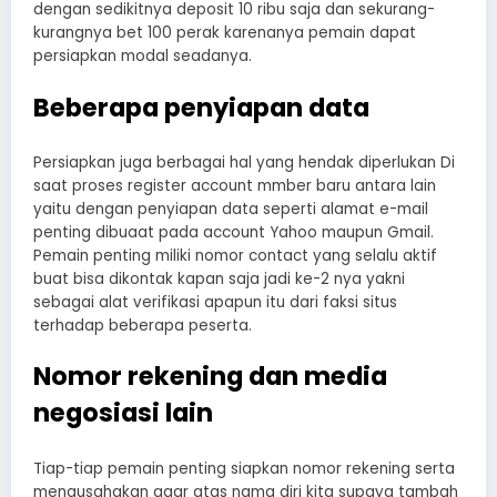
dengan sedikitnya deposit 10 ribu saja dan sekurang-
kurangnya bet 100 perak karenanya pemain dapat
persiapkan modal seadanya.
Beberapa penyiapan data
Persiapkan juga berbagai hal yang hendak diperlukan Di
saat proses register account mmber baru antara lain
yaitu dengan penyiapan data seperti alamat e-mail
penting dibuaat pada account Yahoo maupun Gmail.
Pemain penting miliki nomor contact yang selalu aktif
buat bisa dikontak kapan saja jadi ke-2 nya yakni
sebagai alat verifikasi apapun itu dari faksi situs
terhadap beberapa peserta.
Nomor rekening dan media
negosiasi lain
Tiap-tiap pemain penting siapkan nomor rekening serta
mengusahakan agar atas nama diri kita supaya tambah