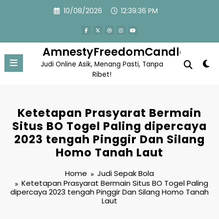
Skip
10/08/2026
12:39:37 PM
to
content
AmnestyFreedomCandles
Judi Online Asik, Menang Pasti, Tanpa
Ribet!
Ketetapan Prasyarat Bermain
Situs BO Togel Paling dipercaya
2023 tengah Pinggir Dan Silang
Homo Tanah Laut
Home
Judi Sepak Bola
Ketetapan Prasyarat Bermain Situs BO Togel Paling
dipercaya 2023 tengah Pinggir Dan Silang Homo Tanah
Laut