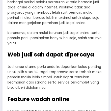
berbagai perihal selaku peraturan kriteria bermain judi
togel online di dalam internet. Pastinya tidak ada
prasyarat yang membuat lebih sulit pemain, maka
perihal ini akan berasa lebih maksimal untuk siapa saja
dalam mengerjakan perminan judi togel online.
Karenanya, dalam mulai taruhan judi togel online tentu
pemula perlu persiapkan banyak hal saja, salah satunya
yaitu:
Web judi sah dapat dipercaya
Jadi unsur utama perlu anda kedepankan kalau penting
untuk pilih situs BO togel terpercaya serta terbaik maka
pemain makin lebih simpel untuk dapat temukan
keamanan atas sarana serta service terkomplet yang
bisa diberi didalamnya.
Feature wadah online