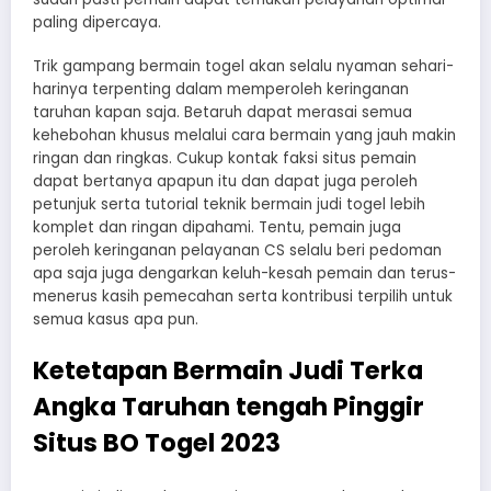
paling dipercaya.
Trik gampang bermain togel akan selalu nyaman sehari-
harinya terpenting dalam memperoleh keringanan
taruhan kapan saja. Betaruh dapat merasai semua
kehebohan khusus melalui cara bermain yang jauh makin
ringan dan ringkas. Cukup kontak faksi situs pemain
dapat bertanya apapun itu dan dapat juga peroleh
petunjuk serta tutorial teknik bermain judi togel lebih
komplet dan ringan dipahami. Tentu, pemain juga
peroleh keringanan pelayanan CS selalu beri pedoman
apa saja juga dengarkan keluh-kesah pemain dan terus-
menerus kasih pemecahan serta kontribusi terpilih untuk
semua kasus apa pun.
Ketetapan Bermain Judi Terka
Angka Taruhan tengah Pinggir
Situs BO Togel 2023