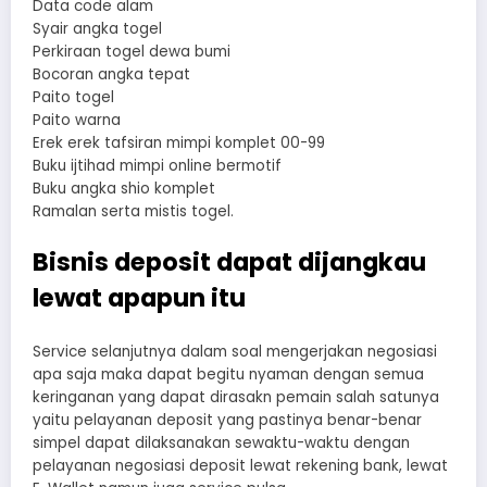
Data code alam
Syair angka togel
Perkiraan togel dewa bumi
Bocoran angka tepat
Paito togel
Paito warna
Erek erek tafsiran mimpi komplet 00-99
Buku ijtihad mimpi online bermotif
Buku angka shio komplet
Ramalan serta mistis togel.
Bisnis deposit dapat dijangkau
lewat apapun itu
Service selanjutnya dalam soal mengerjakan negosiasi
apa saja maka dapat begitu nyaman dengan semua
keringanan yang dapat dirasakn pemain salah satunya
yaitu pelayanan deposit yang pastinya benar-benar
simpel dapat dilaksanakan sewaktu-waktu dengan
pelayanan negosiasi deposit lewat rekening bank, lewat