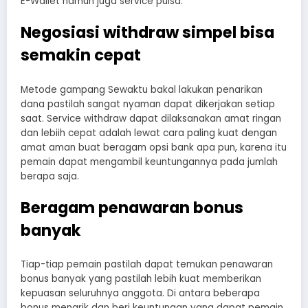
E-Wallet namun juga service pulsa.
Negosiasi withdraw simpel bisa
semakin cepat
Metode gampang Sewaktu bakal lakukan penarikan
dana pastilah sangat nyaman dapat dikerjakan setiap
saat. Service withdraw dapat dilaksanakan amat ringan
dan lebiih cepat adalah lewat cara paling kuat dengan
amat aman buat beragam opsi bank apa pun, karena itu
pemain dapat mengambil keuntungannya pada jumlah
berapa saja.
Beragam penawaran bonus
banyak
Tiap-tiap pemain pastilah dapat temukan penawaran
bonus banyak yang pastilah lebih kuat memberikan
kepuasan seluruhnya anggota. Di antara beberapa
bonus menarik dan beri keuntungan yang dapat pemain