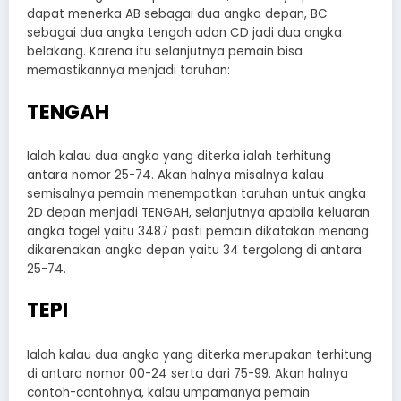
dapat menerka AB sebagai dua angka depan, BC
sebagai dua angka tengah adan CD jadi dua angka
belakang. Karena itu selanjutnya pemain bisa
memastikannya menjadi taruhan:
TENGAH
Ialah kalau dua angka yang diterka ialah terhitung
antara nomor 25-74. Akan halnya misalnya kalau
semisalnya pemain menempatkan taruhan untuk angka
2D depan menjadi TENGAH, selanjutnya apabila keluaran
angka togel yaitu 3487 pasti pemain dikatakan menang
dikarenakan angka depan yaitu 34 tergolong di antara
25-74.
TEPI
Ialah kalau dua angka yang diterka merupakan terhitung
di antara nomor 00-24 serta dari 75-99. Akan halnya
contoh-contohnya, kalau umpamanya pemain