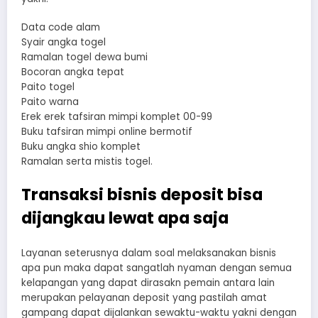
Data code alam
Syair angka togel
Ramalan togel dewa bumi
Bocoran angka tepat
Paito togel
Paito warna
Erek erek tafsiran mimpi komplet 00-99
Buku tafsiran mimpi online bermotif
Buku angka shio komplet
Ramalan serta mistis togel.
Transaksi bisnis deposit bisa
dijangkau lewat apa saja
Layanan seterusnya dalam soal melaksanakan bisnis
apa pun maka dapat sangatlah nyaman dengan semua
kelapangan yang dapat dirasakn pemain antara lain
merupakan pelayanan deposit yang pastilah amat
gampang dapat dijalankan sewaktu-waktu yakni dengan