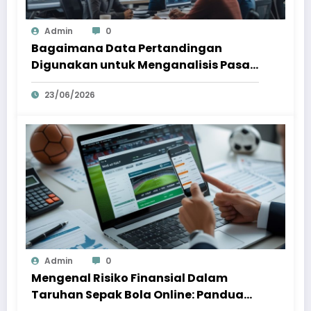
Admin
0
Bagaimana Data Pertandingan
Digunakan untuk Menganalisis Pasar
1X2 di Industri Perjudian
23/06/2026
Admin
0
Mengenal Risiko Finansial Dalam
Taruhan Sepak Bola Online: Panduan