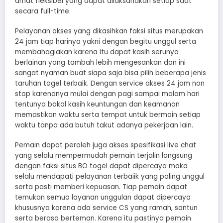
amat fleksibel yang dapat dilaksanakan setiap saat
secara full-time.
Pelayanan akses yang dikasihkan faksi situs merupakan
24 jam tiap harinya yakni dengan begitu unggul serta
membahagiakan karena itu dapat kasih serunya
berlainan yang tambah lebih mengesankan dan ini
sangat nyaman buat siapa saja bisa pilih beberapa jenis
taruhan togel terbaik. Dengan service akses 24 jam non
stop karenanya mulai dengan pagi sampai malam hari
tentunya bakal kasih keuntungan dan keamanan
memastikan waktu serta tempat untuk bermain setiap
waktu tanpa ada butuh takut adanya pekerjaan lain.
Pemain dapat peroleh juga akses spesifikasi live chat
yang selalu mempermudah pemain terjalin langsung
dengan faksi situs BO togel dapat dipercaya maka
selalu mendapati pelayanan terbaiik yang paling unggul
serta pasti memberi kepuasan. Tiap pemain dapat
temukan semua layanan unggulan dapat dipercaya
khususnya karena ada service CS yang ramah, santun
serta berasa berteman. Karena itu pastinya pemain