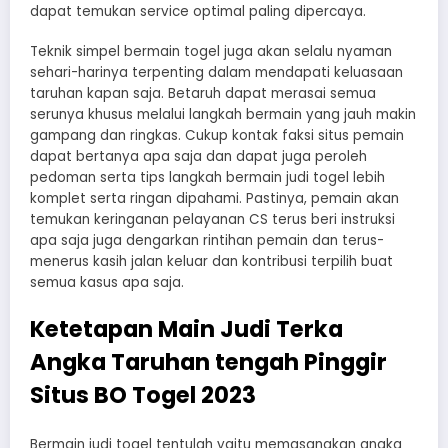
dapat temukan service optimal paling dipercaya.
Teknik simpel bermain togel juga akan selalu nyaman
sehari-harinya terpenting dalam mendapati keluasaan
taruhan kapan saja. Betaruh dapat merasai semua
serunya khusus melalui langkah bermain yang jauh makin
gampang dan ringkas. Cukup kontak faksi situs pemain
dapat bertanya apa saja dan dapat juga peroleh
pedoman serta tips langkah bermain judi togel lebih
komplet serta ringan dipahami. Pastinya, pemain akan
temukan keringanan pelayanan CS terus beri instruksi
apa saja juga dengarkan rintihan pemain dan terus-
menerus kasih jalan keluar dan kontribusi terpilih buat
semua kasus apa saja.
Ketetapan Main Judi Terka
Angka Taruhan tengah Pinggir
Situs BO Togel 2023
Bermain judi togel tentulah yaitu memasangkan angka