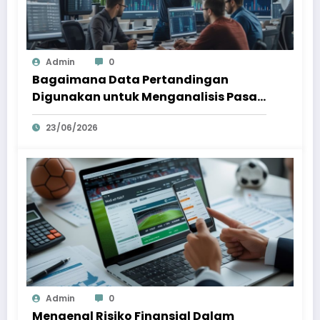
Admin
0
Bagaimana Data Pertandingan
Digunakan untuk Menganalisis Pasar
1X2 di Industri Perjudian
23/06/2026
Admin
0
Mengenal Risiko Finansial Dalam