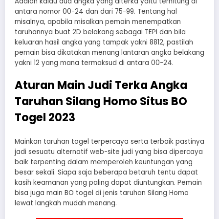
Adalah kalau dua angka yang diterka yaitu terhitung di
antara nomor 00-24 dan dari 75-99. Tentang hal
misalnya, apabila misalkan pemain menempatkan
taruhannya buat 2D belakang sebagai TEPI dan bila
keluaran hasil angka yang tampak yakni 8812, pastilah
pemain bisa dikatakan menang lantaran angka belakang
yakni 12 yang mana termaksud di antara 00-24.
Aturan Main Judi Terka Angka
Taruhan Silang Homo Situs BO
Togel 2023
Mainkan taruhan togel terpercaya serta terbaik pastinya
jadi sesuatu alternatif web-site judi yang bisa dipercaya
baik terpenting dalam memperoleh keuntungan yang
besar sekali. Siapa saja beberapa betaruh tentu dapat
kasih keamanan yang paling dapat diuntungkan. Pemain
bisa juga main BO togel di jenis taruhan Silang Homo
lewat langkah mudah menang.