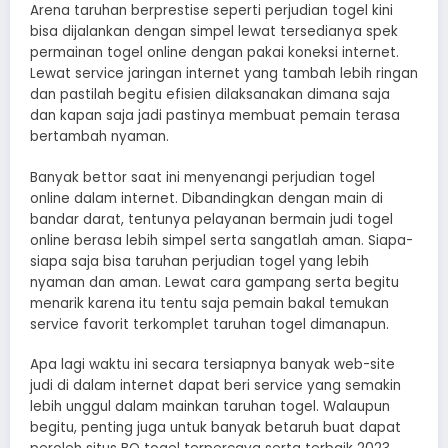
Arena taruhan berprestise seperti perjudian togel kini
bisa dijalankan dengan simpel lewat tersedianya spek
permainan togel online dengan pakai koneksi internet.
Lewat service jaringan internet yang tambah lebih ringan
dan pastilah begitu efisien dilaksanakan dimana saja
dan kapan saja jadi pastinya membuat pemain terasa
bertambah nyaman.
Banyak bettor saat ini menyenangi perjudian togel
online dalam internet. Dibandingkan dengan main di
bandar darat, tentunya pelayanan bermain judi togel
online berasa lebih simpel serta sangatlah aman. Siapa-
siapa saja bisa taruhan perjudian togel yang lebih
nyaman dan aman. Lewat cara gampang serta begitu
menarik karena itu tentu saja pemain bakal temukan
service favorit terkomplet taruhan togel dimanapun.
Apa lagi waktu ini secara tersiapnya banyak web-site
judi di dalam internet dapat beri service yang semakin
lebih unggul dalam mainkan taruhan togel. Walaupun
begitu, penting juga untuk banyak betaruh buat dapat