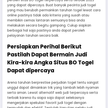
peroleh situs BO togel terpercaya serta terbaik 2023
yang dapat dipercaya. Buat banyak pecinta judi togel
yang mau berubah permainkan taruhan togel lewat cara
online pastinya tidak ada kriteria yang susah atau
membikin cemas lantaran semuanya bisa anda
melakukan secara begitu gampang. Cukup siapkan
berbagai hal saja pastinya anda dapat peroleh
pelayanan taruhan secara baik.
Persiapkan Perihal Berikut
Pastilah Dapat Bermain Judi
Kira-kira Angka Situs BO Togel
Dapat dipercaya
Arena taruhan berprestise perjudian togel tentu sangat
unggul dapat dimainkan trik yang tambah lebih nyaman
serta aman. Lewat alternatif web judi terpercaya serta
terbaik karena itu siapa saja dapat selekasnya
mengerjakan spekulasi favorit judi togel dengan
termudah dan efektif. Tentulah tiap-tiap pelaku judi