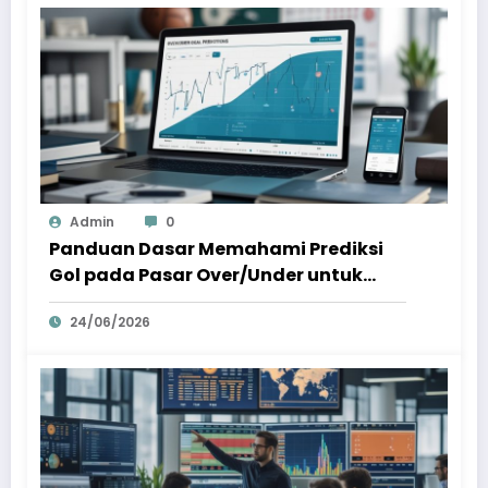
Admin
0
Panduan Dasar Memahami Prediksi
Gol pada Pasar Over/Under untuk
Pemula
24/06/2026