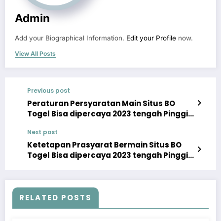
Admin
Add your Biographical Information.
Edit your Profile
now.
View All Posts
Previous post
Peraturan Persyaratan Main Situs BO
Togel Bisa dipercaya 2023 tengah Pinggir
Dan Silang Homo Tabalong
Next post
Ketetapan Prasyarat Bermain Situs BO
Togel Bisa dipercaya 2023 tengah Pinggir
Dan Silang Homo Sangatta
RELATED POSTS