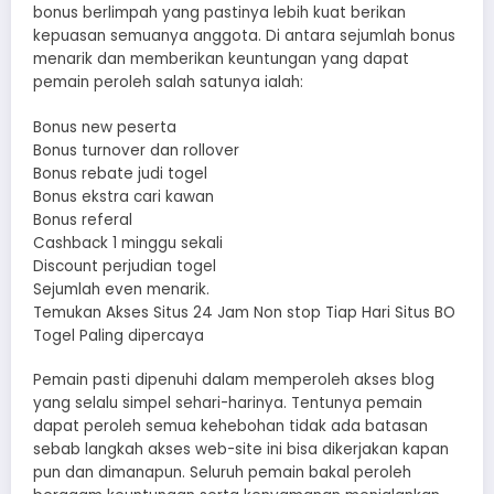
bonus berlimpah yang pastinya lebih kuat berikan
kepuasan semuanya anggota. Di antara sejumlah bonus
menarik dan memberikan keuntungan yang dapat
pemain peroleh salah satunya ialah:
Bonus new peserta
Bonus turnover dan rollover
Bonus rebate judi togel
Bonus ekstra cari kawan
Bonus referal
Cashback 1 minggu sekali
Discount perjudian togel
Sejumlah even menarik.
Temukan Akses Situs 24 Jam Non stop Tiap Hari Situs BO
Togel Paling dipercaya
Pemain pasti dipenuhi dalam memperoleh akses blog
yang selalu simpel sehari-harinya. Tentunya pemain
dapat peroleh semua kehebohan tidak ada batasan
sebab langkah akses web-site ini bisa dikerjakan kapan
pun dan dimanapun. Seluruh pemain bakal peroleh