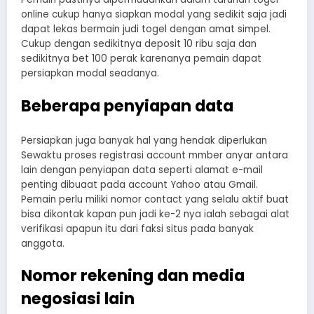
online cukup hanya siapkan modal yang sedikit saja jadi
dapat lekas bermain judi togel dengan amat simpel.
Cukup dengan sedikitnya deposit 10 ribu saja dan
sedikitnya bet 100 perak karenanya pemain dapat
persiapkan modal seadanya.
Beberapa penyiapan data
Persiapkan juga banyak hal yang hendak diperlukan
Sewaktu proses registrasi account mmber anyar antara
lain dengan penyiapan data seperti alamat e-mail
penting dibuaat pada account Yahoo atau Gmail.
Pemain perlu miliki nomor contact yang selalu aktif buat
bisa dikontak kapan pun jadi ke-2 nya ialah sebagai alat
verifikasi apapun itu dari faksi situs pada banyak
anggota.
Nomor rekening dan media
negosiasi lain