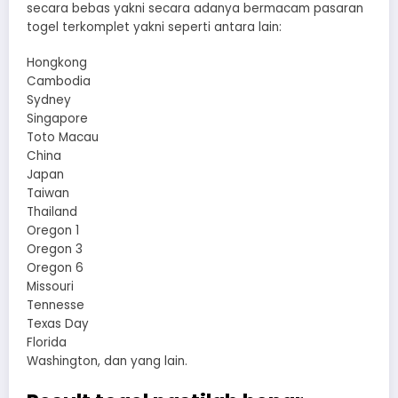
secara bebas yakni secara adanya bermacam pasaran
togel terkomplet yakni seperti antara lain:
Hongkong
Cambodia
Sydney
Singapore
Toto Macau
China
Japan
Taiwan
Thailand
Oregon 1
Oregon 3
Oregon 6
Missouri
Tennesse
Texas Day
Florida
Washington, dan yang lain.