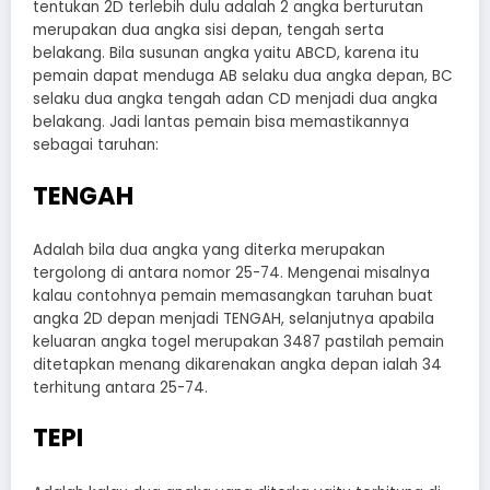
tentukan 2D terlebih dulu adalah 2 angka berturutan
merupakan dua angka sisi depan, tengah serta
belakang. Bila susunan angka yaitu ABCD, karena itu
pemain dapat menduga AB selaku dua angka depan, BC
selaku dua angka tengah adan CD menjadi dua angka
belakang. Jadi lantas pemain bisa memastikannya
sebagai taruhan:
TENGAH
Adalah bila dua angka yang diterka merupakan
tergolong di antara nomor 25-74. Mengenai misalnya
kalau contohnya pemain memasangkan taruhan buat
angka 2D depan menjadi TENGAH, selanjutnya apabila
keluaran angka togel merupakan 3487 pastilah pemain
ditetapkan menang dikarenakan angka depan ialah 34
terhitung antara 25-74.
TEPI