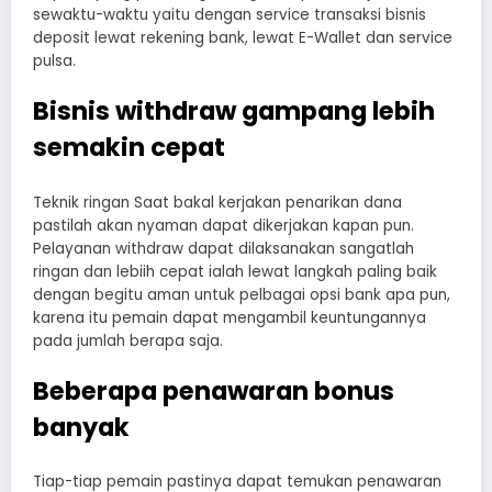
sewaktu-waktu yaitu dengan service transaksi bisnis
deposit lewat rekening bank, lewat E-Wallet dan service
pulsa.
Bisnis withdraw gampang lebih
semakin cepat
Teknik ringan Saat bakal kerjakan penarikan dana
pastilah akan nyaman dapat dikerjakan kapan pun.
Pelayanan withdraw dapat dilaksanakan sangatlah
ringan dan lebiih cepat ialah lewat langkah paling baik
dengan begitu aman untuk pelbagai opsi bank apa pun,
karena itu pemain dapat mengambil keuntungannya
pada jumlah berapa saja.
Beberapa penawaran bonus
banyak
Tiap-tiap pemain pastinya dapat temukan penawaran