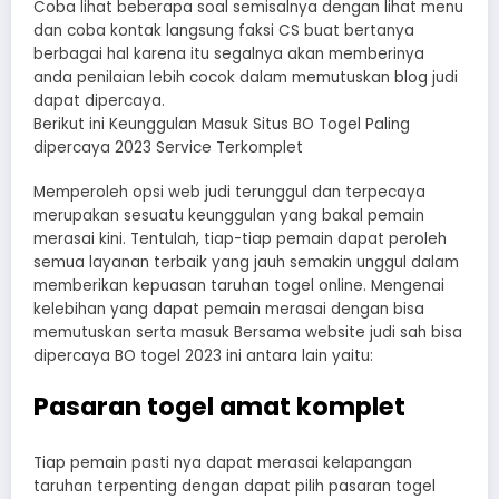
Coba lihat beberapa soal semisalnya dengan lihat menu
dan coba kontak langsung faksi CS buat bertanya
berbagai hal karena itu segalnya akan memberinya
anda penilaian lebih cocok dalam memutuskan blog judi
dapat dipercaya.
Berikut ini Keunggulan Masuk Situs BO Togel Paling
dipercaya 2023 Service Terkomplet
Memperoleh opsi web judi terunggul dan terpecaya
merupakan sesuatu keunggulan yang bakal pemain
merasai kini. Tentulah, tiap-tiap pemain dapat peroleh
semua layanan terbaik yang jauh semakin unggul dalam
memberikan kepuasan taruhan togel online. Mengenai
kelebihan yang dapat pemain merasai dengan bisa
memutuskan serta masuk Bersama website judi sah bisa
dipercaya BO togel 2023 ini antara lain yaitu:
Pasaran togel amat komplet
Tiap pemain pasti nya dapat merasai kelapangan
taruhan terpenting dengan dapat pilih pasaran togel