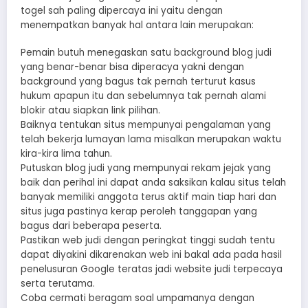
togel sah paling dipercaya ini yaitu dengan
menempatkan banyak hal antara lain merupakan:
Pemain butuh menegaskan satu background blog judi
yang benar-benar bisa diperacya yakni dengan
background yang bagus tak pernah terturut kasus
hukum apapun itu dan sebelumnya tak pernah alami
blokir atau siapkan link pilihan.
Baiknya tentukan situs mempunyai pengalaman yang
telah bekerja lumayan lama misalkan merupakan waktu
kira-kira lima tahun.
Putuskan blog judi yang mempunyai rekam jejak yang
baik dan perihal ini dapat anda saksikan kalau situs telah
banyak memiliki anggota terus aktif main tiap hari dan
situs juga pastinya kerap peroleh tanggapan yang
bagus dari beberapa peserta.
Pastikan web judi dengan peringkat tinggi sudah tentu
dapat diyakini dikarenakan web ini bakal ada pada hasil
penelusuran Google teratas jadi website judi terpecaya
serta terutama.
Coba cermati beragam soal umpamanya dengan