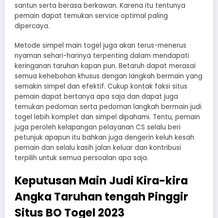
santun serta berasa berkawan. Karena itu tentunya
pemain dapat temukan service optimal paling
dipercaya.
Metode simpel main togel juga akan terus-menerus
nyaman sehari-harinya terpenting dalam mendapati
keringanan taruhan kapan pun. Betaruh dapat merasai
semua kehebohan khusus dengan langkah bermain yang
semakin simpel dan efektif. Cukup kontak faksi situs
pemain dapat bertanya apa saja dan dapat juga
temukan pedoman serta pedoman langkah bermain judi
togel lebih komplet dan simpel dipahami. Tentu, pemain
juga peroleh kelapangan pelayanan CS selalu beri
petunjuk apapun itu bahkan juga dengerin keluh kesah
pemain dan selalu kasih jalan keluar dan kontribusi
terpilih untuk semua persoalan apa saja.
Keputusan Main Judi Kira-kira
Angka Taruhan tengah Pinggir
Situs BO Togel 2023