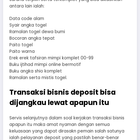
antara lain ialah:
Data code alam
Syair angka togel
Ramalan togel dewa bumi
Bocoran angka tepat
Paito togel
Paito warna
Erek erek tafsiran mimpi komplet 00-99
Buku ijtihad mimpi online bermotif
Buku angka shio komplet
Ramalan serta mistis togel.
Transaksi bisnis deposit bisa
dijangkau lewat apapun itu
Servis selanjutnya dalam soal kerjakan transaksi bisnis
apapun itu maka amat nyaman dengan semua
keluasaan yang dapat dirasakn pemain salah satunya
ialah pelayanan deposit yang pastilah benar-benar