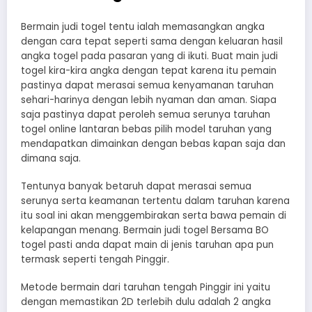
Bermain judi togel tentu ialah memasangkan angka
dengan cara tepat seperti sama dengan keluaran hasil
angka togel pada pasaran yang di ikuti. Buat main judi
togel kira-kira angka dengan tepat karena itu pemain
pastinya dapat merasai semua kenyamanan taruhan
sehari-harinya dengan lebih nyaman dan aman. Siapa
saja pastinya dapat peroleh semua serunya taruhan
togel online lantaran bebas pilih model taruhan yang
mendapatkan dimainkan dengan bebas kapan saja dan
dimana saja.
Tentunya banyak betaruh dapat merasai semua
serunya serta keamanan tertentu dalam taruhan karena
itu soal ini akan menggembirakan serta bawa pemain di
kelapangan menang. Bermain judi togel Bersama BO
togel pasti anda dapat main di jenis taruhan apa pun
termask seperti tengah Pinggir.
Metode bermain dari taruhan tengah Pinggir ini yaitu
dengan memastikan 2D terlebih dulu adalah 2 angka