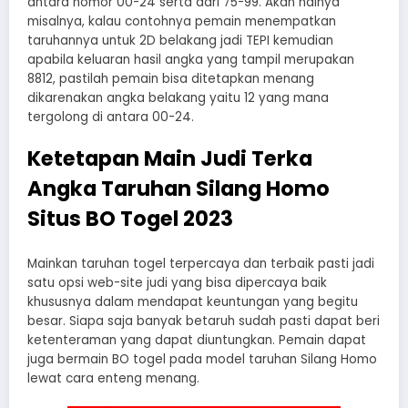
antara nomor 00-24 serta dari 75-99. Akan halnya
misalnya, kalau contohnya pemain menempatkan
taruhannya untuk 2D belakang jadi TEPI kemudian
apabila keluaran hasil angka yang tampil merupakan
8812, pastilah pemain bisa ditetapkan menang
dikarenakan angka belakang yaitu 12 yang mana
tergolong di antara 00-24.
Ketetapan Main Judi Terka
Angka Taruhan Silang Homo
Situs BO Togel 2023
Mainkan taruhan togel terpercaya dan terbaik pasti jadi
satu opsi web-site judi yang bisa dipercaya baik
khususnya dalam mendapat keuntungan yang begitu
besar. Siapa saja banyak betaruh sudah pasti dapat beri
ketenteraman yang dapat diuntungkan. Pemain dapat
juga bermain BO togel pada model taruhan Silang Homo
lewat cara enteng menang.