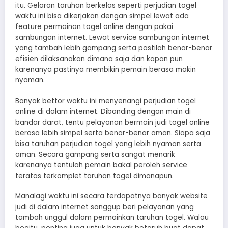
itu. Gelaran taruhan berkelas seperti perjudian togel
waktu ini bisa dikerjakan dengan simpel lewat ada
feature permainan togel online dengan pakai
sambungan internet. Lewat service sambungan internet
yang tambah lebih gampang serta pastilah benar-benar
efisien dilaksanakan dimana saja dan kapan pun
karenanya pastinya membikin pemain berasa makin
nyaman.
Banyak bettor waktu ini menyenangi perjudian togel
online di dalam internet. Dibanding dengan main di
bandar darat, tentu pelayanan bermain judi togel online
berasa lebih simpel serta benar-benar aman. Siapa saja
bisa taruhan perjudian togel yang lebih nyaman serta
aman. Secara gampang serta sangat menarik
karenanya tentulah pemain bakal peroleh service
teratas terkomplet taruhan togel dimanapun.
Manalagi waktu ini secara terdapatnya banyak website
judi di dalam internet sanggup beri pelayanan yang
tambah unggul dalam permainkan taruhan togel. Walau