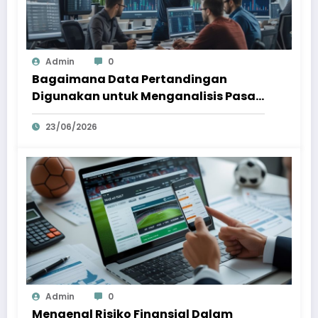
Admin
0
Bagaimana Data Pertandingan
Digunakan untuk Menganalisis Pasar
1X2 di Industri Perjudian
23/06/2026
Admin
0
Mengenal Risiko Finansial Dalam