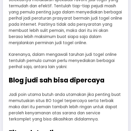
termudah dan efektif. Tentulah tiap-tiap pejudi masih
yang pemula penting juga dalam menyediakan berbagai
perihal jadi peraturan prasyarat bermain judi togel online
pada internet. Pastinya tidak ada persyaratan yang
membuat lebih sulit pemain, maka dari itu ini akan
berasa lebih maksimum buat siapa saja dalam
menjalankan perminan judi togel online.
Karenanya, dalam mengawali taruhan judi togel online
tentulah pemula cuman perlu menyediakan berbagai
perihal saja, antara lain yakni:
Blog judi sah bisa dipercaya
Jadi poin utama butuh anda utamakan jika penting buat
memutuskan situs BO togel terpercaya serta terbaik
maka dari itu pemain tambah lebih ringan untuk dapat
peroleh kenyamanan atas sarana dan service
terkomplet yang bisa dikasihkan didalamnya.