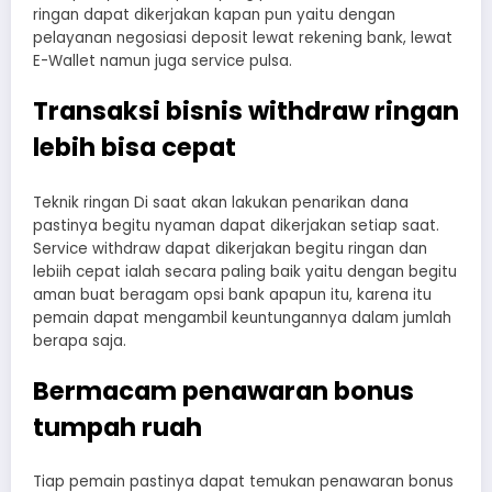
ringan dapat dikerjakan kapan pun yaitu dengan
pelayanan negosiasi deposit lewat rekening bank, lewat
E-Wallet namun juga service pulsa.
Transaksi bisnis withdraw ringan
lebih bisa cepat
Teknik ringan Di saat akan lakukan penarikan dana
pastinya begitu nyaman dapat dikerjakan setiap saat.
Service withdraw dapat dikerjakan begitu ringan dan
lebiih cepat ialah secara paling baik yaitu dengan begitu
aman buat beragam opsi bank apapun itu, karena itu
pemain dapat mengambil keuntungannya dalam jumlah
berapa saja.
Bermacam penawaran bonus
tumpah ruah
Tiap pemain pastinya dapat temukan penawaran bonus