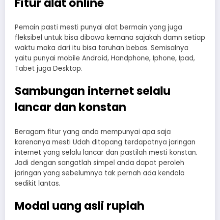
Fitur alat online
Pemain pasti mesti punyai alat bermain yang juga
fleksibel untuk bisa dibawa kemana sajakah damn setiap
waktu maka dari itu bisa taruhan bebas. Semisalnya
yaitu punyai mobile Android, Handphone, Iphone, Ipad,
Tabet juga Desktop.
Sambungan internet selalu
lancar dan konstan
Beragam fitur yang anda mempunyai apa saja
karenanya mesti Udah ditopang terdapatnya jaringan
internet yang selalu lancar dan pastilah mesti konstan.
Jadi dengan sangatlah simpel anda dapat peroleh
jaringan yang sebelumnya tak pernah ada kendala
sedikit lantas.
Modal uang asli rupiah