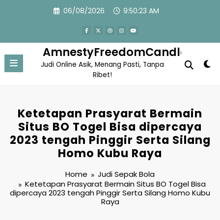
Skip
06/08/2026
9:50:24 AM
to
content
AmnestyFreedomCandles
Judi Online Asik, Menang Pasti, Tanpa
Ribet!
Ketetapan Prasyarat Bermain
Situs BO Togel Bisa dipercaya
2023 tengah Pinggir Serta Silang
Homo Kubu Raya
Home
Judi Sepak Bola
Ketetapan Prasyarat Bermain Situs BO Togel Bisa
dipercaya 2023 tengah Pinggir Serta Silang Homo Kubu
Raya