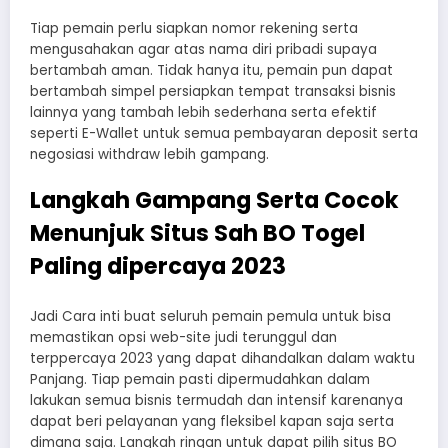
Tiap pemain perlu siapkan nomor rekening serta
mengusahakan agar atas nama diri pribadi supaya
bertambah aman. Tidak hanya itu, pemain pun dapat
bertambah simpel persiapkan tempat transaksi bisnis
lainnya yang tambah lebih sederhana serta efektif
seperti E-Wallet untuk semua pembayaran deposit serta
negosiasi withdraw lebih gampang.
Langkah Gampang Serta Cocok
Menunjuk Situs Sah BO Togel
Paling dipercaya 2023
Jadi Cara inti buat seluruh pemain pemula untuk bisa
memastikan opsi web-site judi terunggul dan
terppercaya 2023 yang dapat dihandalkan dalam waktu
Panjang. Tiap pemain pasti dipermudahkan dalam
lakukan semua bisnis termudah dan intensif karenanya
dapat beri pelayanan yang fleksibel kapan saja serta
dimana saja. Langkah ringan untuk dapat pilih situs BO