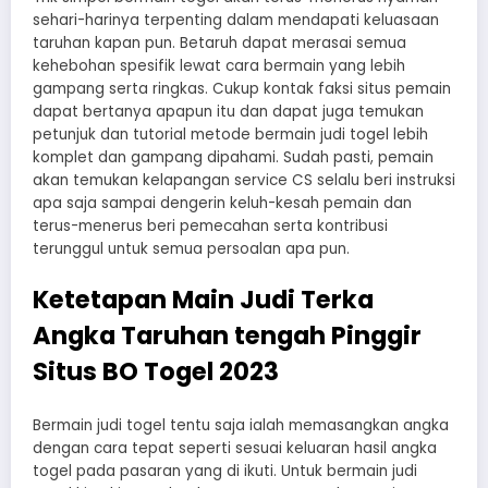
sehari-harinya terpenting dalam mendapati keluasaan
taruhan kapan pun. Betaruh dapat merasai semua
kehebohan spesifik lewat cara bermain yang lebih
gampang serta ringkas. Cukup kontak faksi situs pemain
dapat bertanya apapun itu dan dapat juga temukan
petunjuk dan tutorial metode bermain judi togel lebih
komplet dan gampang dipahami. Sudah pasti, pemain
akan temukan kelapangan service CS selalu beri instruksi
apa saja sampai dengerin keluh-kesah pemain dan
terus-menerus beri pemecahan serta kontribusi
terunggul untuk semua persoalan apa pun.
Ketetapan Main Judi Terka
Angka Taruhan tengah Pinggir
Situs BO Togel 2023
Bermain judi togel tentu saja ialah memasangkan angka
dengan cara tepat seperti sesuai keluaran hasil angka
togel pada pasaran yang di ikuti. Untuk bermain judi