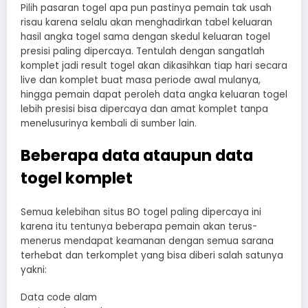
Pilih pasaran togel apa pun pastinya pemain tak usah
risau karena selalu akan menghadirkan tabel keluaran
hasil angka togel sama dengan skedul keluaran togel
presisi paling dipercaya. Tentulah dengan sangatlah
komplet jadi result togel akan dikasihkan tiap hari secara
live dan komplet buat masa periode awal mulanya,
hingga pemain dapat peroleh data angka keluaran togel
lebih presisi bisa dipercaya dan amat komplet tanpa
menelusurinya kembali di sumber lain.
Beberapa data ataupun data
togel komplet
Semua kelebihan situs BO togel paling dipercaya ini
karena itu tentunya beberapa pemain akan terus-
menerus mendapat keamanan dengan semua sarana
terhebat dan terkomplet yang bisa diberi salah satunya
yakni:
Data code alam