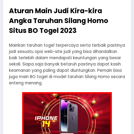
Aturan Main Judi Kira-kira
Angka Taruhan Silang Homo
Situs BO Togel 2023
Mainkan taruhan togel terpercaya serta terbaik pastinya
jadi sesuatu opsi web-site judi yang bisa dihandalkan
baik terlebih dalam mendapati keuntungan yang besar
sekali. Siapa saja banyak betaruh pastinya dapat kasih
keamanan yang paling dapat diuntungkan. Pemain bisa
juga main BO togel di model taruhan Silang Homo secara
enteng menang.