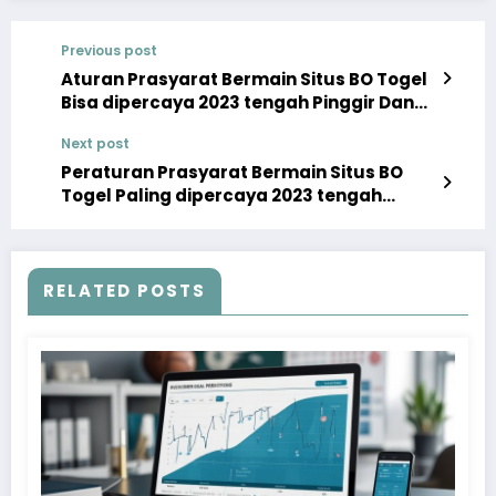
Previous post
Aturan Prasyarat Bermain Situs BO Togel
Bisa dipercaya 2023 tengah Pinggir Dan
Silang Homo Sukamara
Next post
Peraturan Prasyarat Bermain Situs BO
Togel Paling dipercaya 2023 tengah
Pinggir Dan Silang Homo Amuntai
RELATED POSTS