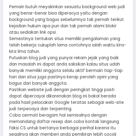
Pemain butuh meyakinkan sesuatu background web judi
yang benar-benar bisa diperacya yaitu dengan
background yang bagus sebelumnya tak pernah terikut
kejadian hukum apa pun dan tak pernah alami blokir
atau sediakan link opsi.
Semestinya tentukan situs memiliki pengalaman yang
telah bekerja cukuplah lama contohnya ialah waktu kira-
kira lima tahun.
Putuskan blog judi yang punyai rekam jejak yang baik
dan masalah ini dapat anda saksikan kalau situs udah
banyak memiliki anggota selalu aktif bermain tiap-tiap
hari dan situs juga pastinya kerap peroleh opini yang
bagus dari banyak anggota.
Pastikan website judi dengan peringkat tinggi pasti
dapat dipercayai dikarenakan blog ini bakal berada
pada hasil pelacakan Google teratas sebagai web-site
judi terpecaya dan terpenting.
Coba cermati beragam hal semisalnya dengan
memandang daftar resep dan coba kontak langsung
faksi CS untuk bertanya berbagai perihal karena itu
segalnya akan memberi anda pemikiran lebih cocok