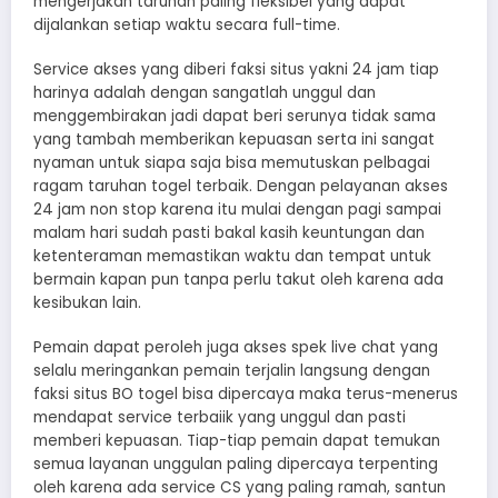
mengerjakan taruhan paling fleksibel yang dapat
dijalankan setiap waktu secara full-time.
Service akses yang diberi faksi situs yakni 24 jam tiap
harinya adalah dengan sangatlah unggul dan
menggembirakan jadi dapat beri serunya tidak sama
yang tambah memberikan kepuasan serta ini sangat
nyaman untuk siapa saja bisa memutuskan pelbagai
ragam taruhan togel terbaik. Dengan pelayanan akses
24 jam non stop karena itu mulai dengan pagi sampai
malam hari sudah pasti bakal kasih keuntungan dan
ketenteraman memastikan waktu dan tempat untuk
bermain kapan pun tanpa perlu takut oleh karena ada
kesibukan lain.
Pemain dapat peroleh juga akses spek live chat yang
selalu meringankan pemain terjalin langsung dengan
faksi situs BO togel bisa dipercaya maka terus-menerus
mendapat service terbaiik yang unggul dan pasti
memberi kepuasan. Tiap-tiap pemain dapat temukan
semua layanan unggulan paling dipercaya terpenting
oleh karena ada service CS yang paling ramah, santun