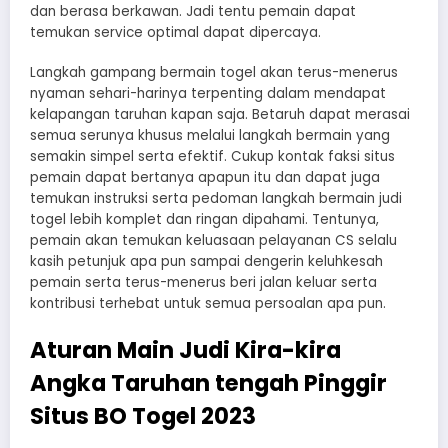
dan berasa berkawan. Jadi tentu pemain dapat
temukan service optimal dapat dipercaya.
Langkah gampang bermain togel akan terus-menerus
nyaman sehari-harinya terpenting dalam mendapat
kelapangan taruhan kapan saja. Betaruh dapat merasai
semua serunya khusus melalui langkah bermain yang
semakin simpel serta efektif. Cukup kontak faksi situs
pemain dapat bertanya apapun itu dan dapat juga
temukan instruksi serta pedoman langkah bermain judi
togel lebih komplet dan ringan dipahami. Tentunya,
pemain akan temukan keluasaan pelayanan CS selalu
kasih petunjuk apa pun sampai dengerin keluhkesah
pemain serta terus-menerus beri jalan keluar serta
kontribusi terhebat untuk semua persoalan apa pun.
Aturan Main Judi Kira-kira
Angka Taruhan tengah Pinggir
Situs BO Togel 2023