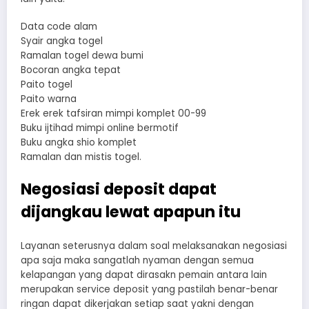
Data code alam
Syair angka togel
Ramalan togel dewa bumi
Bocoran angka tepat
Paito togel
Paito warna
Erek erek tafsiran mimpi komplet 00-99
Buku ijtihad mimpi online bermotif
Buku angka shio komplet
Ramalan dan mistis togel.
Negosiasi deposit dapat
dijangkau lewat apapun itu
Layanan seterusnya dalam soal melaksanakan negosiasi
apa saja maka sangatlah nyaman dengan semua
kelapangan yang dapat dirasakn pemain antara lain
merupakan service deposit yang pastilah benar-benar
ringan dapat dikerjakan setiap saat yakni dengan