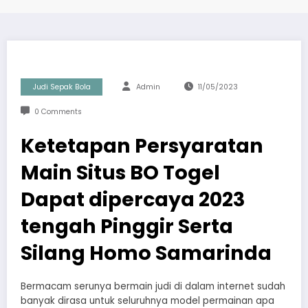
Judi Sepak Bola
Admin
11/05/2023
0 Comments
Ketetapan Persyaratan
Main Situs BO Togel
Dapat dipercaya 2023
tengah Pinggir Serta
Silang Homo Samarinda
Bermacam serunya bermain judi di dalam internet sudah
banyak dirasa untuk seluruhnya model permainan apa