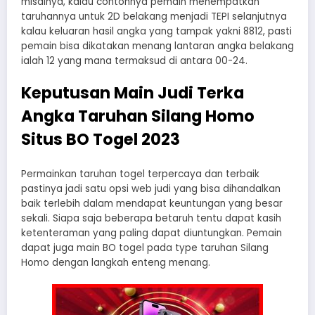
misalnya, kalau contohnya pemain menempatkan
taruhannya untuk 2D belakang menjadi TEPI selanjutnya
kalau keluaran hasil angka yang tampak yakni 8812, pasti
pemain bisa dikatakan menang lantaran angka belakang
ialah 12 yang mana termaksud di antara 00-24.
Keputusan Main Judi Terka
Angka Taruhan Silang Homo
Situs BO Togel 2023
Permainkan taruhan togel terpercaya dan terbaik
pastinya jadi satu opsi web judi yang bisa dihandalkan
baik terlebih dalam mendapat keuntungan yang besar
sekali. Siapa saja beberapa betaruh tentu dapat kasih
ketenteraman yang paling dapat diuntungkan. Pemain
dapat juga main BO togel pada type taruhan Silang
Homo dengan langkah enteng menang.