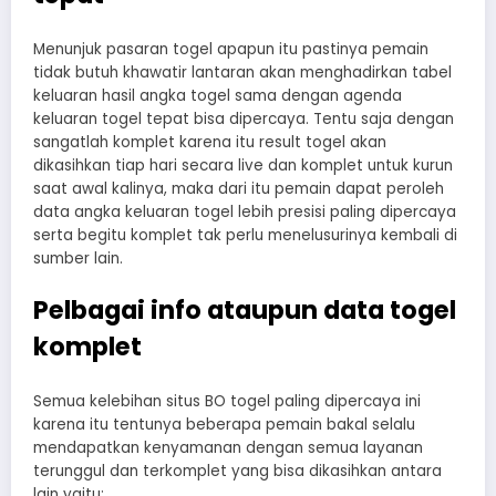
Menunjuk pasaran togel apapun itu pastinya pemain
tidak butuh khawatir lantaran akan menghadirkan tabel
keluaran hasil angka togel sama dengan agenda
keluaran togel tepat bisa dipercaya. Tentu saja dengan
sangatlah komplet karena itu result togel akan
dikasihkan tiap hari secara live dan komplet untuk kurun
saat awal kalinya, maka dari itu pemain dapat peroleh
data angka keluaran togel lebih presisi paling dipercaya
serta begitu komplet tak perlu menelusurinya kembali di
sumber lain.
Pelbagai info ataupun data togel
komplet
Semua kelebihan situs BO togel paling dipercaya ini
karena itu tentunya beberapa pemain bakal selalu
mendapatkan kenyamanan dengan semua layanan
terunggul dan terkomplet yang bisa dikasihkan antara
lain yaitu: