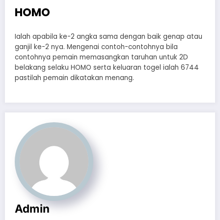
HOMO
Ialah apabila ke-2 angka sama dengan baik genap atau
ganjil ke-2 nya. Mengenai contoh-contohnya bila
contohnya pemain memasangkan taruhan untuk 2D
belakang selaku HOMO serta keluaran togel ialah 6744
pastilah pemain dikatakan menang.
Admin