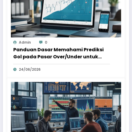
Admin
0
Panduan Dasar Memahami Prediksi
Gol pada Pasar Over/Under untuk
Pemula
24/06/2026