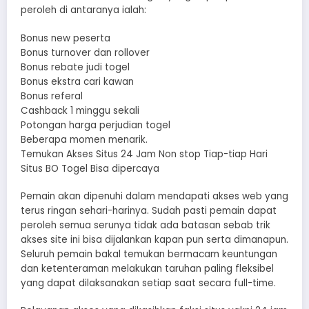
peroleh di antaranya ialah:
Bonus new peserta
Bonus turnover dan rollover
Bonus rebate judi togel
Bonus ekstra cari kawan
Bonus referal
Cashback 1 minggu sekali
Potongan harga perjudian togel
Beberapa momen menarik.
Temukan Akses Situs 24 Jam Non stop Tiap-tiap Hari
Situs BO Togel Bisa dipercaya
Pemain akan dipenuhi dalam mendapati akses web yang
terus ringan sehari-harinya. Sudah pasti pemain dapat
peroleh semua serunya tidak ada batasan sebab trik
akses site ini bisa dijalankan kapan pun serta dimanapun.
Seluruh pemain bakal temukan bermacam keuntungan
dan ketenteraman melakukan taruhan paling fleksibel
yang dapat dilaksanakan setiap saat secara full-time.