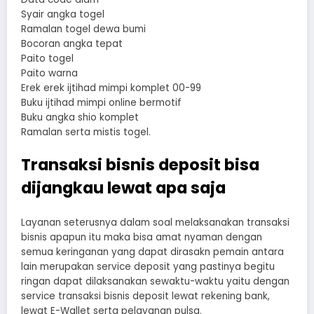
Syair angka togel
Ramalan togel dewa bumi
Bocoran angka tepat
Paito togel
Paito warna
Erek erek ijtihad mimpi komplet 00-99
Buku ijtihad mimpi online bermotif
Buku angka shio komplet
Ramalan serta mistis togel.
Transaksi bisnis deposit bisa
dijangkau lewat apa saja
Layanan seterusnya dalam soal melaksanakan transaksi
bisnis apapun itu maka bisa amat nyaman dengan
semua keringanan yang dapat dirasakn pemain antara
lain merupakan service deposit yang pastinya begitu
ringan dapat dilaksanakan sewaktu-waktu yaitu dengan
service transaksi bisnis deposit lewat rekening bank,
lewat E-Wallet serta pelayanan pulsa.