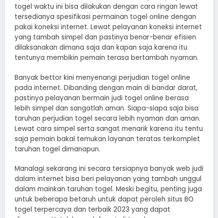
togel waktu ini bisa dilakukan dengan cara ringan lewat
tersedianya spesifikasi permainan togel online dengan
pakai koneksi internet. Lewat pelayanan koneksi internet
yang tambah simpel dan pastinya benar-benar efisien
dilaksanakan dimana saja dan kapan saja karena itu
tentunya membikin pemain terasa bertambah nyaman.
Banyak bettor kini menyenangi perjudian togel online
pada internet. Dibanding dengan main di bandar darat,
pastinya pelayanan bermain judi togel online berasa
lebih simpel dan sangatlah aman. Siapa-siapa saja bisa
taruhan perjudian togel secara lebih nyaman dan aman.
Lewat cara simpel serta sangat menarik karena itu tentu
saja pemain bakal temukan layanan teratas terkomplet
taruhan togel dimanapun.
Manalagi sekarang ini secara tersiapnya banyak web judi
dalam internet bisa beri pelayanan yang tambah unggul
dalam mainkan taruhan togel. Meski begitu, penting juga
untuk beberapa betaruh untuk dapat peroleh situs BO
togel terpercaya dan terbaik 2023 yang dapat