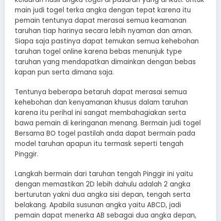
main judi togel terka angka dengan tepat karena itu
pemain tentunya dapat merasai semua keamanan
taruhan tiap harinya secara lebih nyaman dan aman.
Siapa saja pastinya dapat temukan semua kehebohan
taruhan togel online karena bebas menunjuk type
taruhan yang mendapatkan dimainkan dengan bebas
kapan pun serta dimana saja.
Tentunya beberapa betaruh dapat merasai semua
kehebohan dan kenyamanan khusus dalam taruhan
karena itu perihal ini sangat membahagiakan serta
bawa pemain di keringanan menang. Bermain judi togel
Bersama BO togel pastilah anda dapat bermain pada
model taruhan apapun itu termask seperti tengah
Pinggir.
Langkah bermain dari taruhan tengah Pinggir ini yaitu
dengan memastikan 2D lebih dahulu adalah 2 angka
berturutan yakni dua angka sisi depan, tengah serta
belakang. Apabila susunan angka yaitu ABCD, jadi
pemain dapat menerka AB sebagai dua angka depan,