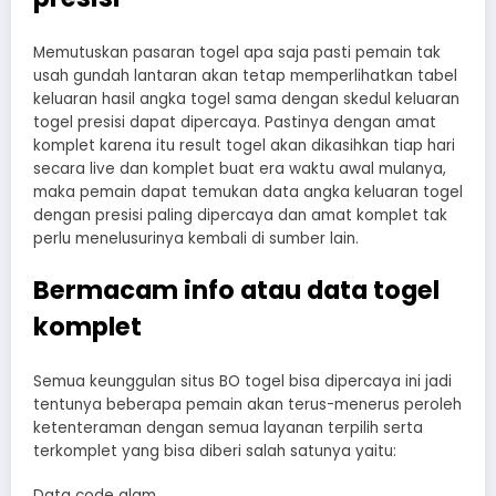
Memutuskan pasaran togel apa saja pasti pemain tak
usah gundah lantaran akan tetap memperlihatkan tabel
keluaran hasil angka togel sama dengan skedul keluaran
togel presisi dapat dipercaya. Pastinya dengan amat
komplet karena itu result togel akan dikasihkan tiap hari
secara live dan komplet buat era waktu awal mulanya,
maka pemain dapat temukan data angka keluaran togel
dengan presisi paling dipercaya dan amat komplet tak
perlu menelusurinya kembali di sumber lain.
Bermacam info atau data togel
komplet
Semua keunggulan situs BO togel bisa dipercaya ini jadi
tentunya beberapa pemain akan terus-menerus peroleh
ketenteraman dengan semua layanan terpilih serta
terkomplet yang bisa diberi salah satunya yaitu:
Data code alam