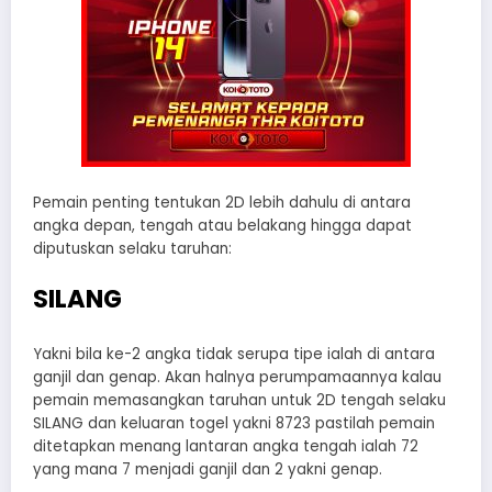
Pemain penting tentukan 2D lebih dahulu di antara
angka depan, tengah atau belakang hingga dapat
diputuskan selaku taruhan:
SILANG
Yakni bila ke-2 angka tidak serupa tipe ialah di antara
ganjil dan genap. Akan halnya perumpamaannya kalau
pemain memasangkan taruhan untuk 2D tengah selaku
SILANG dan keluaran togel yakni 8723 pastilah pemain
ditetapkan menang lantaran angka tengah ialah 72
yang mana 7 menjadi ganjil dan 2 yakni genap.