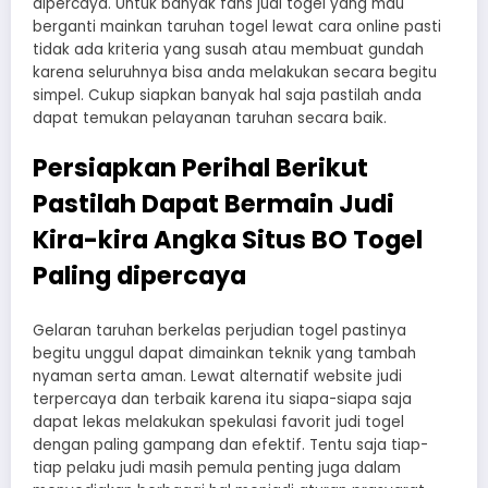
dipercaya. Untuk banyak fans judi togel yang mau
berganti mainkan taruhan togel lewat cara online pasti
tidak ada kriteria yang susah atau membuat gundah
karena seluruhnya bisa anda melakukan secara begitu
simpel. Cukup siapkan banyak hal saja pastilah anda
dapat temukan pelayanan taruhan secara baik.
Persiapkan Perihal Berikut
Pastilah Dapat Bermain Judi
Kira-kira Angka Situs BO Togel
Paling dipercaya
Gelaran taruhan berkelas perjudian togel pastinya
begitu unggul dapat dimainkan teknik yang tambah
nyaman serta aman. Lewat alternatif website judi
terpercaya dan terbaik karena itu siapa-siapa saja
dapat lekas melakukan spekulasi favorit judi togel
dengan paling gampang dan efektif. Tentu saja tiap-
tiap pelaku judi masih pemula penting juga dalam