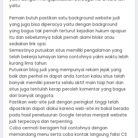
yaitu:
Pemain butuh pastikan satu background website judi
yang juga bisa diperacya yaitu dengan background
yang bagus tak pernah terturut kejadian hukum apapun
itu dan sebelumnya tidak pernah alami blokir atau
sediakan link opsi.
Semestinya putuskan situs memiliki pengalaman yang
telah bekerja lumayan lama contohnya yakni waktu lebih
kurang lima tahun.
Putuskan blog judi yang mempunyai rekam jejak yang
baik dan perihal ini dapat anda tonton kalau situs telah
banyak memiliki peserta selalu aktif main tiap hari dan
situs juga tentulah kerap peroleh komentar yang bagus
dari banyak anggota.
Pastikan web-site judi dengan peringkat tinggi telah
dipastikan dapat diakui karena web-site ini bakal berada
pada hasil penelusuran Google teratas menjadi website
judi terpecaya dan terpenting.
Coba cermati beragam hal contohnya dengan
memandang menu serta coba kontak langsung faksi CS