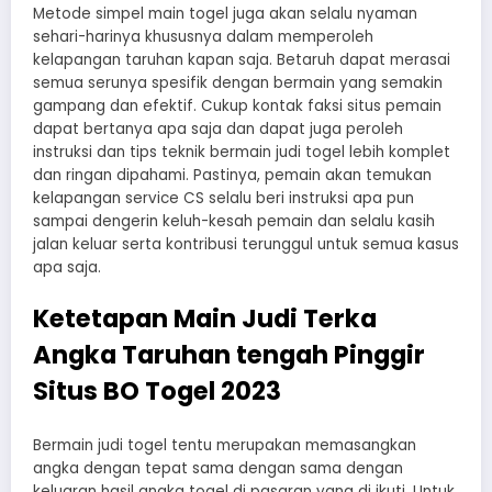
Metode simpel main togel juga akan selalu nyaman
sehari-harinya khususnya dalam memperoleh
kelapangan taruhan kapan saja. Betaruh dapat merasai
semua serunya spesifik dengan bermain yang semakin
gampang dan efektif. Cukup kontak faksi situs pemain
dapat bertanya apa saja dan dapat juga peroleh
instruksi dan tips teknik bermain judi togel lebih komplet
dan ringan dipahami. Pastinya, pemain akan temukan
kelapangan service CS selalu beri instruksi apa pun
sampai dengerin keluh-kesah pemain dan selalu kasih
jalan keluar serta kontribusi terunggul untuk semua kasus
apa saja.
Ketetapan Main Judi Terka
Angka Taruhan tengah Pinggir
Situs BO Togel 2023
Bermain judi togel tentu merupakan memasangkan
angka dengan tepat sama dengan sama dengan
keluaran hasil angka togel di pasaran yang di ikuti. Untuk