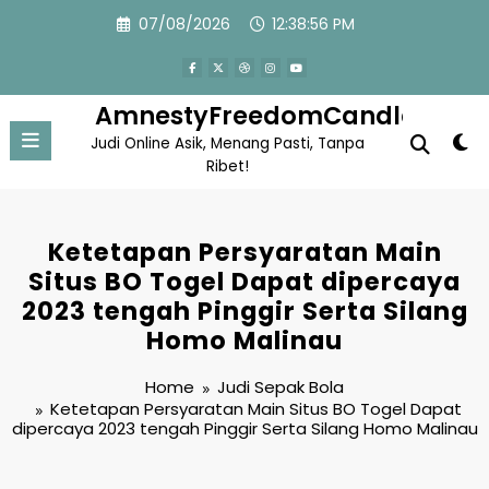
Skip
07/08/2026
12:38:57 PM
to
content
AmnestyFreedomCandles
Judi Online Asik, Menang Pasti, Tanpa
Ribet!
Ketetapan Persyaratan Main
Situs BO Togel Dapat dipercaya
2023 tengah Pinggir Serta Silang
Homo Malinau
Home
Judi Sepak Bola
Ketetapan Persyaratan Main Situs BO Togel Dapat
dipercaya 2023 tengah Pinggir Serta Silang Homo Malinau