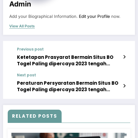
Admin
Add your Biographical Information.
Edit your Profile
now.
View All Posts
Previous post
Ketetapan Prasyarat Bermain Situs BO
Togel Paling dipercaya 2023 tengah
Pinggir Dan Silang Homo Banjarbaru
Next post
Peraturan Persyaratan Bermain Situs BO
Togel Paling dipercaya 2023 tengah
Pinggir Dan Silang Homo Kubu Raya
RELATED POSTS