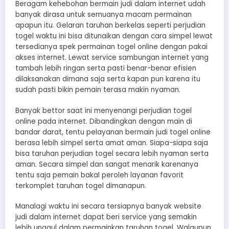
Beragam kehebohan bermain judi dalam internet udah
banyak dirasa untuk semuanya macam permainan
apapun itu. Gelaran taruhan berkelas seperti perjudian
togel waktu ini bisa ditunaikan dengan cara simpel lewat
tersedianya spek permainan togel online dengan pakai
akses internet. Lewat service sambungan internet yang
tambah lebih ringan serta pasti benar-benar efisien
dilaksanakan dimana saja serta kapan pun karena itu
sudah pasti bikin pemain terasa makin nyaman.
Banyak bettor saat ini menyenangi perjudian togel
online pada internet. Dibandingkan dengan main di
bandar darat, tentu pelayanan bermain judi togel online
berasa lebih simpel serta amat aman. Siapa-siapa saja
bisa taruhan perjudian togel secara lebih nyaman serta
aman. Secara simpel dan sangat menarik karenanya
tentu saja pemain bakal peroleh layanan favorit
terkomplet taruhan togel dimanapun.
Manalagi waktu ini secara tersiapnya banyak website
judi dalam internet dapat beri service yang semakin
lebih unggul dalam permainkan taruhan togel. Walaupun