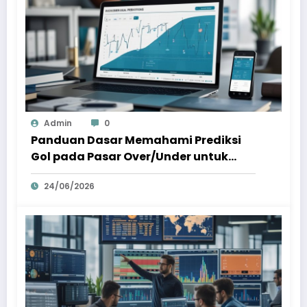
Admin
0
Panduan Dasar Memahami Prediksi
Gol pada Pasar Over/Under untuk
Pemula
24/06/2026