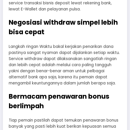
service transaksi bisnis deposit lewat rekening bank,
lewat E-Wallet dan pelayanan pulsa.
Negosiasi withdraw simpel lebih
bisa cepat
Langkah ringan Waktu bakal kerjakan penarikan dana
pastinya sangat nyaman dapat dijalankan setiap waktu.
Service withdraw dapat dilaksanakan sangatlah ringan
dan lebiih cepat adalah melalui cara paling tangguh
yakni dengan benar-benar aman untuk pelbagai
alternatif bank apa saja, karena itu pemain dapat
mengambil keuntungannya dalam jumlah berapa saja.
Bermacam penawaran bonus
berlimpah
Tiap pemain pastilah dapat temukan penawaran bonus
banyak yang pasti lebih kuat berikan kepuasan semua