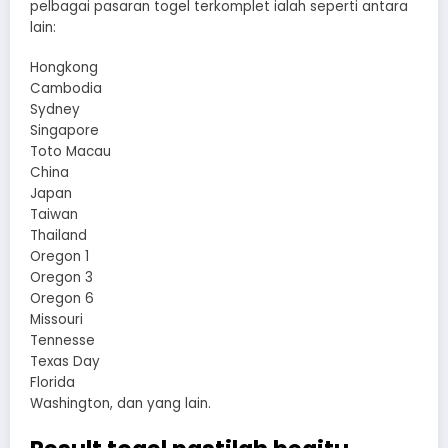
pelbagai pasaran togel terkomplet ialah seperti antara
lain:
Hongkong
Cambodia
Sydney
Singapore
Toto Macau
China
Japan
Taiwan
Thailand
Oregon 1
Oregon 3
Oregon 6
Missouri
Tennesse
Texas Day
Florida
Washington, dan yang lain.