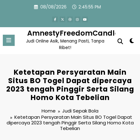
Skip
08/08/2026
2:45:56 PM
to
content
AmnestyFreedomCandles
Judi Online Asik, Menang Pasti, Tanpa
Ribet!
Ketetapan Persyaratan Main
Situs BO Togel Dapat dipercaya
2023 tengah Pinggir Serta Silang
Homo Kota Tebelian
Home
Judi Sepak Bola
Ketetapan Persyaratan Main Situs BO Togel Dapat
dipercaya 2023 tengah Pinggir Serta Silang Homo Kota
Tebelian