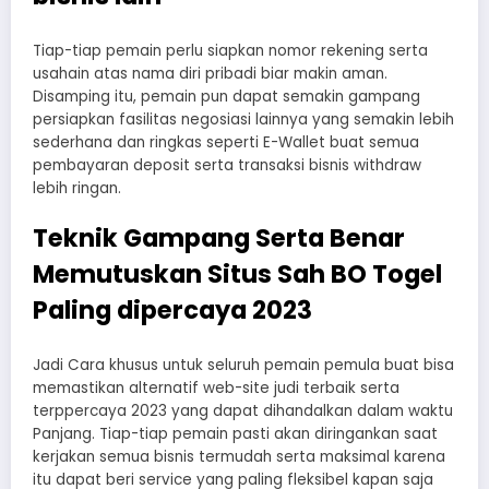
Tiap-tiap pemain perlu siapkan nomor rekening serta
usahain atas nama diri pribadi biar makin aman.
Disamping itu, pemain pun dapat semakin gampang
persiapkan fasilitas negosiasi lainnya yang semakin lebih
sederhana dan ringkas seperti E-Wallet buat semua
pembayaran deposit serta transaksi bisnis withdraw
lebih ringan.
Teknik Gampang Serta Benar
Memutuskan Situs Sah BO Togel
Paling dipercaya 2023
Jadi Cara khusus untuk seluruh pemain pemula buat bisa
memastikan alternatif web-site judi terbaik serta
terppercaya 2023 yang dapat dihandalkan dalam waktu
Panjang. Tiap-tiap pemain pasti akan diringankan saat
kerjakan semua bisnis termudah serta maksimal karena
itu dapat beri service yang paling fleksibel kapan saja