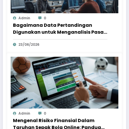
Admin
0
Bagaimana Data Pertandingan
Digunakan untuk Menganalisis Pasar
1X2 di Industri Perjudian
23/06/2026
Admin
0
Mengenal Risiko Finansial Dalam
Taruhan Sepak Bola Online: Panduan