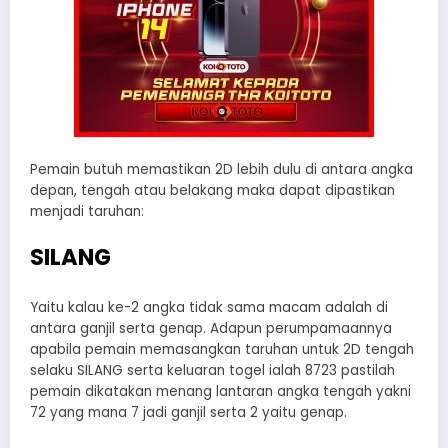
Pemain butuh memastikan 2D lebih dulu di antara angka
depan, tengah atau belakang maka dapat dipastikan
menjadi taruhan:
SILANG
Yaitu kalau ke-2 angka tidak sama macam adalah di
antara ganjil serta genap. Adapun perumpamaannya
apabila pemain memasangkan taruhan untuk 2D tengah
selaku SILANG serta keluaran togel ialah 8723 pastilah
pemain dikatakan menang lantaran angka tengah yakni
72 yang mana 7 jadi ganjil serta 2 yaitu genap.