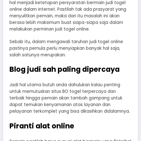
hal menjadi ketetapan persyaratan bermain judi togel
online dalam internet. Pastilah tak ada prasyarat yang
menyulitkan pemain, maka dari itu masalah ini akan
berasa lebih maksimum buat siapa-siapa saja dalam
melakukan perminan judi togel online.
Sebab itu, dalam mengawali taruhan judi togel online
pastinya pemula perlu menyiapkan banyak hal saja,
salah satunya merupakan:
Blog judi sah paling dipercaya
Jadi hal utama butuh anda dahulukan kalau penting
untuk memutuskan situs BO togel terpercaya dan
terbaik hingga pemain akan tambah gampang untuk
dapat temukan kenyamanan atas layanan dan
pelayanan terkomplet yang bisa dikasihkan didalamnya.
Piranti alat online