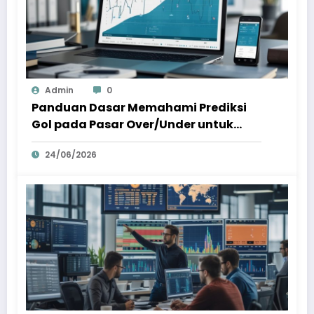
Admin
0
Panduan Dasar Memahami Prediksi
Gol pada Pasar Over/Under untuk
Pemula
24/06/2026