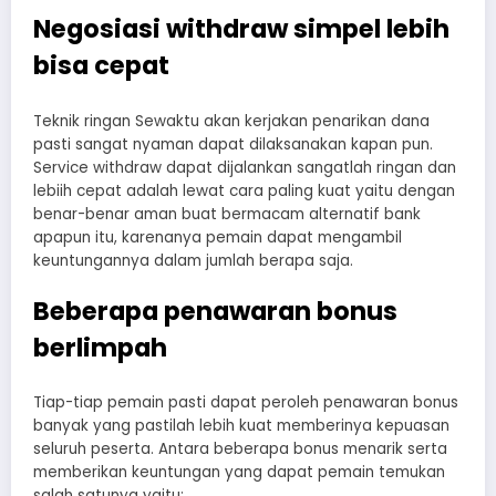
Negosiasi withdraw simpel lebih
bisa cepat
Teknik ringan Sewaktu akan kerjakan penarikan dana
pasti sangat nyaman dapat dilaksanakan kapan pun.
Service withdraw dapat dijalankan sangatlah ringan dan
lebiih cepat adalah lewat cara paling kuat yaitu dengan
benar-benar aman buat bermacam alternatif bank
apapun itu, karenanya pemain dapat mengambil
keuntungannya dalam jumlah berapa saja.
Beberapa penawaran bonus
berlimpah
Tiap-tiap pemain pasti dapat peroleh penawaran bonus
banyak yang pastilah lebih kuat memberinya kepuasan
seluruh peserta. Antara beberapa bonus menarik serta
memberikan keuntungan yang dapat pemain temukan
salah satunya yaitu: