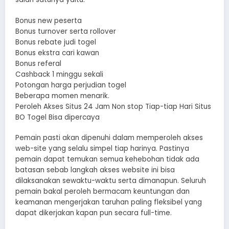
Bonus new peserta
Bonus turnover serta rollover
Bonus rebate judi togel
Bonus ekstra cari kawan
Bonus referal
Cashback 1 minggu sekali
Potongan harga perjudian togel
Beberapa momen menarik.
Peroleh Akses Situs 24 Jam Non stop Tiap-tiap Hari Situs
BO Togel Bisa dipercaya
Pemain pasti akan dipenuhi dalam memperoleh akses
web-site yang selalu simpel tiap harinya. Pastinya
pemain dapat temukan semua kehebohan tidak ada
batasan sebab langkah akses website ini bisa
dilaksanakan sewaktu-waktu serta dimanapun. Seluruh
pemain bakal peroleh bermacam keuntungan dan
keamanan mengerjakan taruhan paling fleksibel yang
dapat dikerjakan kapan pun secara full-time.