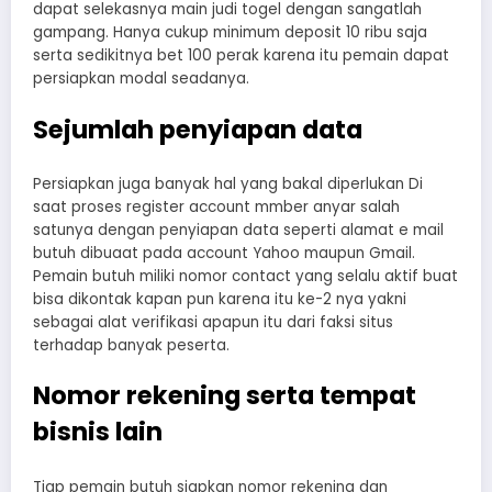
dapat selekasnya main judi togel dengan sangatlah
gampang. Hanya cukup minimum deposit 10 ribu saja
serta sedikitnya bet 100 perak karena itu pemain dapat
persiapkan modal seadanya.
Sejumlah penyiapan data
Persiapkan juga banyak hal yang bakal diperlukan Di
saat proses register account mmber anyar salah
satunya dengan penyiapan data seperti alamat e mail
butuh dibuaat pada account Yahoo maupun Gmail.
Pemain butuh miliki nomor contact yang selalu aktif buat
bisa dikontak kapan pun karena itu ke-2 nya yakni
sebagai alat verifikasi apapun itu dari faksi situs
terhadap banyak peserta.
Nomor rekening serta tempat
bisnis lain
Tiap pemain butuh siapkan nomor rekening dan