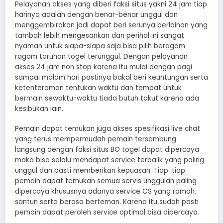
Pelayanan akses yang diberi faksi situs yakni 24 jam tiap
harinya adalah dengan benar-benar unggul dan
menggembirakan jadi dapat beri serunya berlainan yang
tambah lebih mengesankan dan perihal ini sangat
nyaman untuk siapa-siapa saja bisa pilih beragam
ragam taruhan togel terunggul. Dengan pelayanan
akses 24 jam non stop karena itu mulai dengan pagi
sampai malam hari pastinya bakal beri keuntungan serta
ketenteraman tentukan waktu dan tempat untuk
bermain sewaktu-waktu tiada butuh takut karena ada
kesibukan lain.
Pemain dapat temukan juga akses spesifikasi live chat
yang terus mempermudah pemain tersambung
langsung dengan faksi situs BO togel dapat dipercaya
maka bisa selalu mendapat service terbaiik yang paling
unggul dan pasti memberikan kepuasan. Tiap-tiap
pemain dapat temukan semua servis unggulan paling
dipercaya khususnya adanya service CS yang ramah,
santun serta berasa berteman. Karena itu sudah pasti
pemain dapat peroleh service optimal bisa dipercaya.