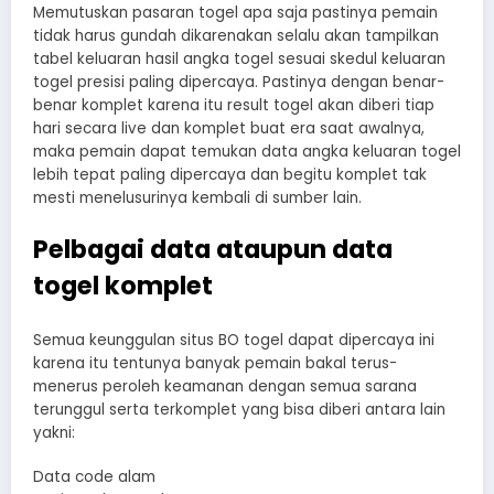
Memutuskan pasaran togel apa saja pastinya pemain
tidak harus gundah dikarenakan selalu akan tampilkan
tabel keluaran hasil angka togel sesuai skedul keluaran
togel presisi paling dipercaya. Pastinya dengan benar-
benar komplet karena itu result togel akan diberi tiap
hari secara live dan komplet buat era saat awalnya,
maka pemain dapat temukan data angka keluaran togel
lebih tepat paling dipercaya dan begitu komplet tak
mesti menelusurinya kembali di sumber lain.
Pelbagai data ataupun data
togel komplet
Semua keunggulan situs BO togel dapat dipercaya ini
karena itu tentunya banyak pemain bakal terus-
menerus peroleh keamanan dengan semua sarana
terunggul serta terkomplet yang bisa diberi antara lain
yakni:
Data code alam