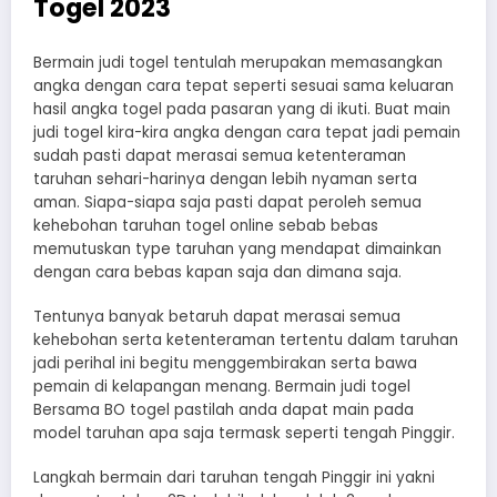
Togel 2023
Bermain judi togel tentulah merupakan memasangkan
angka dengan cara tepat seperti sesuai sama keluaran
hasil angka togel pada pasaran yang di ikuti. Buat main
judi togel kira-kira angka dengan cara tepat jadi pemain
sudah pasti dapat merasai semua ketenteraman
taruhan sehari-harinya dengan lebih nyaman serta
aman. Siapa-siapa saja pasti dapat peroleh semua
kehebohan taruhan togel online sebab bebas
memutuskan type taruhan yang mendapat dimainkan
dengan cara bebas kapan saja dan dimana saja.
Tentunya banyak betaruh dapat merasai semua
kehebohan serta ketenteraman tertentu dalam taruhan
jadi perihal ini begitu menggembirakan serta bawa
pemain di kelapangan menang. Bermain judi togel
Bersama BO togel pastilah anda dapat main pada
model taruhan apa saja termask seperti tengah Pinggir.
Langkah bermain dari taruhan tengah Pinggir ini yakni