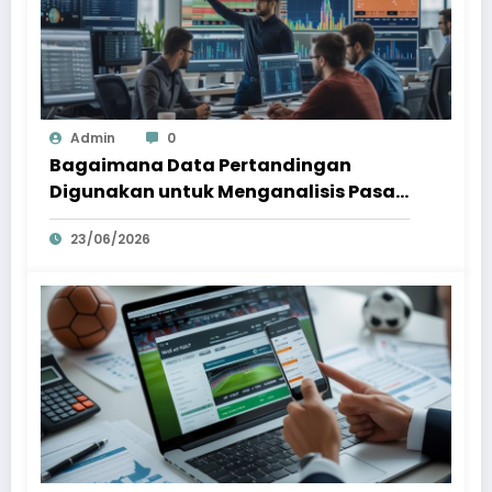
Admin
0
Bagaimana Data Pertandingan
Digunakan untuk Menganalisis Pasar
1X2 di Industri Perjudian
23/06/2026