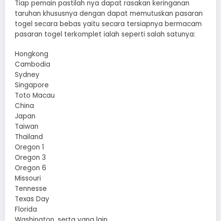
Tiap pemain pastilah nya dapat rasakan keringanan
taruhan khususnya dengan dapat memutuskan pasaran
togel secara bebas yaitu secara tersiapnya bermacam
pasaran togel terkomplet ialah seperti salah satunya:
Hongkong
Cambodia
Sydney
Singapore
Toto Macau
China
Japan
Taiwan
Thailand
Oregon 1
Oregon 3
Oregon 6
Missouri
Tennesse
Texas Day
Florida
Washington, serta yang lain.