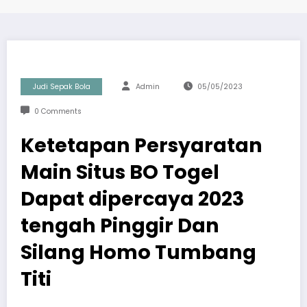
Judi Sepak Bola
Admin
05/05/2023
0 Comments
Ketetapan Persyaratan
Main Situs BO Togel
Dapat dipercaya 2023
tengah Pinggir Dan
Silang Homo Tumbang
Titi