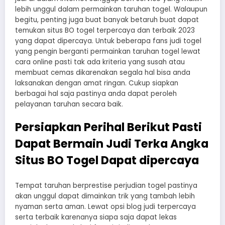
lebih unggul dalam permainkan taruhan togel. Walaupun
begitu, penting juga buat banyak betaruh buat dapat
temukan situs BO togel terpercaya dan terbaik 2023
yang dapat dipercaya. Untuk beberapa fans judi togel
yang pengin berganti permainkan taruhan togel lewat
cara online pasti tak ada kriteria yang susah atau
membuat cemas dikarenakan segala hal bisa anda
laksanakan dengan amat ringan. Cukup siapkan
berbagai hal saja pastinya anda dapat peroleh
pelayanan taruhan secara baik.
Persiapkan Perihal Berikut Pasti
Dapat Bermain Judi Terka Angka
Situs BO Togel Dapat dipercaya
Tempat taruhan berprestise perjudian togel pastinya
akan unggul dapat dimainkan trik yang tambah lebih
nyaman serta aman. Lewat opsi blog judi terpercaya
serta terbaik karenanya siapa saja dapat lekas