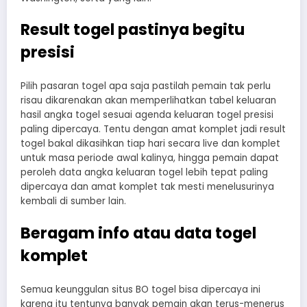
Result togel pastinya begitu
presisi
Pilih pasaran togel apa saja pastilah pemain tak perlu
risau dikarenakan akan memperlihatkan tabel keluaran
hasil angka togel sesuai agenda keluaran togel presisi
paling dipercaya. Tentu dengan amat komplet jadi result
togel bakal dikasihkan tiap hari secara live dan komplet
untuk masa periode awal kalinya, hingga pemain dapat
peroleh data angka keluaran togel lebih tepat paling
dipercaya dan amat komplet tak mesti menelusurinya
kembali di sumber lain.
Beragam info atau data togel
komplet
Semua keunggulan situs BO togel bisa dipercaya ini
karena itu tentunya banyak pemain akan terus-menerus