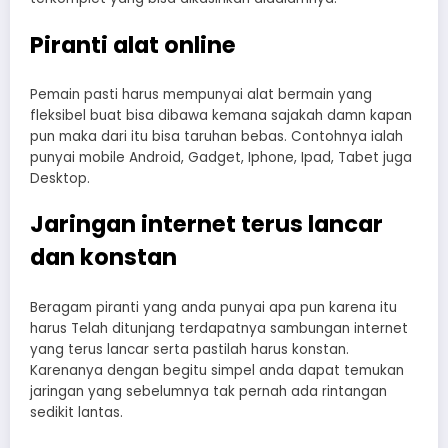
Piranti alat online
Pemain pasti harus mempunyai alat bermain yang
fleksibel buat bisa dibawa kemana sajakah damn kapan
pun maka dari itu bisa taruhan bebas. Contohnya ialah
punyai mobile Android, Gadget, Iphone, Ipad, Tabet juga
Desktop.
Jaringan internet terus lancar
dan konstan
Beragam piranti yang anda punyai apa pun karena itu
harus Telah ditunjang terdapatnya sambungan internet
yang terus lancar serta pastilah harus konstan.
Karenanya dengan begitu simpel anda dapat temukan
jaringan yang sebelumnya tak pernah ada rintangan
sedikit lantas.