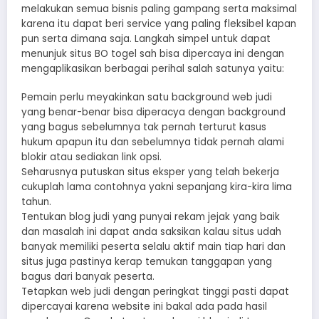
melakukan semua bisnis paling gampang serta maksimal
karena itu dapat beri service yang paling fleksibel kapan
pun serta dimana saja. Langkah simpel untuk dapat
menunjuk situs BO togel sah bisa dipercaya ini dengan
mengaplikasikan berbagai perihal salah satunya yaitu:
Pemain perlu meyakinkan satu background web judi
yang benar-benar bisa diperacya dengan background
yang bagus sebelumnya tak pernah terturut kasus
hukum apapun itu dan sebelumnya tidak pernah alami
blokir atau sediakan link opsi.
Seharusnya putuskan situs eksper yang telah bekerja
cukuplah lama contohnya yakni sepanjang kira-kira lima
tahun.
Tentukan blog judi yang punyai rekam jejak yang baik
dan masalah ini dapat anda saksikan kalau situs udah
banyak memiliki peserta selalu aktif main tiap hari dan
situs juga pastinya kerap temukan tanggapan yang
bagus dari banyak peserta.
Tetapkan web judi dengan peringkat tinggi pasti dapat
dipercayai karena website ini bakal ada pada hasil