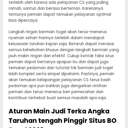
terlebih oleh karena ada pelayanan CS yang paling
ramah, santun dan berasa berteman. Karenanya
tentunya pemain dapat temukan pelayanan optimal
bisa dipercaya.
Langkah ringan bermain togel akan terus-menerus
nyaman sehari-harinya terlebih dalam mendapat
keluasaan taruhan kapan saja. Betaruh dapat merasai
semua kehebohan khusus dengan langkah bermain yang
jauh makin ringan dan efektif. Cukup kontak faksi situs
pemain dapat bertanya apapun itu dan dapat juga
temukan pedoman dan tutorial trik bermain judi togel
lebih komplet serta simpel dipahami. Pastinya, pemain
akan temukan kelapangan pelayanan CS terus kasih
pedoman apa pun bahkan juga dengarkan rintihan
pemain dan terus-menerus beri pemecahan dan
kontribusi terhebat buat semua masalah apa saja.
Aturan Main Judi Terka Angka
Taruhan tengah Pinggir Situs BO