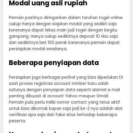
Modal uang asli rupiah
Pemain pastinya diringankan dalam taruhan togel online
cukup hanya dengan siapkan modal yang sedikit saja
karenanya dapat lekas main judi togel dengan begitu
gampang. Hanya cukup sedikitnya deposit 10 ribu saja
dan sedikitnya bet 100 perak karenanya pemain dapat
persiapkan modal seadanya.
Beberapa penyiapan data
Persiapkan juga berbagai perihal yang bisa diperlukan Di
saat proses registrasi account mmber baru salah
satunya dengan penyiapan data seperti alamat e mail
penting dibuaat di account Yahoo maupun Gmail.
Pemain pula perlu miliki nomor contact yang terus aktif
untuk bisa dikontak kapan saja jadi ke-2 nya adalah alat
verifikasi apa saja dari faksi situs terhadap beberapa
peserta.