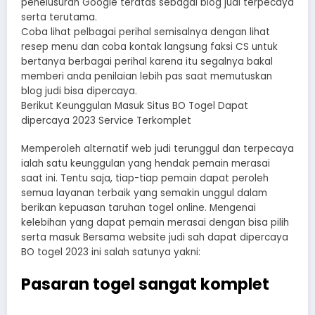
penelusuran Google teratas sebagai blog judi terpecaya
serta terutama.
Coba lihat pelbagai perihal semisalnya dengan lihat
resep menu dan coba kontak langsung faksi CS untuk
bertanya berbagai perihal karena itu segalnya bakal
memberi anda penilaian lebih pas saat memutuskan
blog judi bisa dipercaya.
Berikut Keunggulan Masuk Situs BO Togel Dapat
dipercaya 2023 Service Terkomplet
Memperoleh alternatif web judi terunggul dan terpecaya
ialah satu keunggulan yang hendak pemain merasai
saat ini. Tentu saja, tiap-tiap pemain dapat peroleh
semua layanan terbaik yang semakin unggul dalam
berikan kepuasan taruhan togel online. Mengenai
kelebihan yang dapat pemain merasai dengan bisa pilih
serta masuk Bersama website judi sah dapat dipercaya
BO togel 2023 ini salah satunya yakni:
Pasaran togel sangat komplet