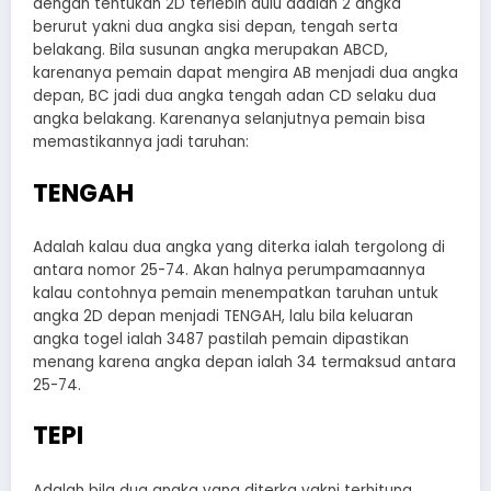
dengan tentukan 2D terlebih dulu adalah 2 angka
berurut yakni dua angka sisi depan, tengah serta
belakang. Bila susunan angka merupakan ABCD,
karenanya pemain dapat mengira AB menjadi dua angka
depan, BC jadi dua angka tengah adan CD selaku dua
angka belakang. Karenanya selanjutnya pemain bisa
memastikannya jadi taruhan:
TENGAH
Adalah kalau dua angka yang diterka ialah tergolong di
antara nomor 25-74. Akan halnya perumpamaannya
kalau contohnya pemain menempatkan taruhan untuk
angka 2D depan menjadi TENGAH, lalu bila keluaran
angka togel ialah 3487 pastilah pemain dipastikan
menang karena angka depan ialah 34 termaksud antara
25-74.
TEPI
Adalah bila dua angka yang diterka yakni terhitung