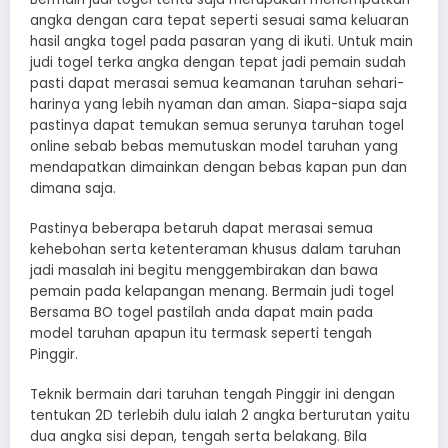
angka dengan cara tepat seperti sesuai sama keluaran
hasil angka togel pada pasaran yang di ikuti. Untuk main
judi togel terka angka dengan tepat jadi pemain sudah
pasti dapat merasai semua keamanan taruhan sehari-
harinya yang lebih nyaman dan aman. Siapa-siapa saja
pastinya dapat temukan semua serunya taruhan togel
online sebab bebas memutuskan model taruhan yang
mendapatkan dimainkan dengan bebas kapan pun dan
dimana saja.
Pastinya beberapa betaruh dapat merasai semua
kehebohan serta ketenteraman khusus dalam taruhan
jadi masalah ini begitu menggembirakan dan bawa
pemain pada kelapangan menang. Bermain judi togel
Bersama BO togel pastilah anda dapat main pada
model taruhan apapun itu termask seperti tengah
Pinggir.
Teknik bermain dari taruhan tengah Pinggir ini dengan
tentukan 2D terlebih dulu ialah 2 angka berturutan yaitu
dua angka sisi depan, tengah serta belakang. Bila