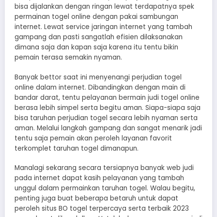
bisa dijalankan dengan ringan lewat terdapatnya spek
permainan togel online dengan pakai sambungan
internet. Lewat service jaringan internet yang tambah
gampang dan pasti sangatlah efisien dilaksanakan
dimana saja dan kapan saja karena itu tentu bikin
pemain terasa semakin nyaman.
Banyak bettor saat ini menyenangi perjudian togel
online dalam internet. Dibandingkan dengan main di
bandar darat, tentu pelayanan bermain judi togel online
berasa lebih simpel serta begitu aman. Siapa-siapa saja
bisa taruhan perjudian togel secara lebih nyaman serta
aman. Melalui langkah gampang dan sangat menarik jadi
tentu saja pemain akan peroleh layanan favorit
terkomplet taruhan togel dimanapun.
Manalagi sekarang secara tersiapnya banyak web judi
pada internet dapat kasih pelayanan yang tambah
unggul dalam permainkan taruhan togel. Walau begitu,
penting juga buat beberapa betaruh untuk dapat
peroleh situs BO togel terpercaya serta terbaik 2023