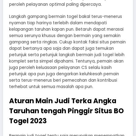
peroleh pelayanan optimal paling dipercaya.
Langkah gampang bermain togel bakal terus-menerus
nyaman tiap harinya terlebih dalam mendapati
kelapangan taruhan kapan pun. Betaruh dapat merasai
semua serunya khusus dengan bermain yang semakin
gampang serta ringkas. Cukup kontak faksi situs pemain
dapat bertanya apa saja dan dapat juga temukan
petunjuk serta petunjuk langkah bermain judi togel lebih
komplet serta simpel dipahami. Tentunya, pemain akan
juga peroleh keluasaan pelayanan CS selalu kasih
petunjuk apa pun juga dengarkan keluhkesah pemain
serta terus-menerus beri pemecahan dan kontribusi
terhebat untuk semua masalah apa pun.
Aturan Main Judi Terka Angka
Taruhan tengah Pinggir Situs BO
Togel 2023
Bermain judi togel tentu saja merupakan menempatkan