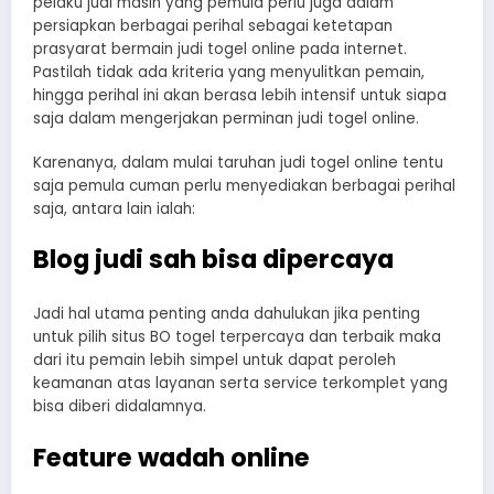
pelaku judi masih yang pemula perlu juga dalam
persiapkan berbagai perihal sebagai ketetapan
prasyarat bermain judi togel online pada internet.
Pastilah tidak ada kriteria yang menyulitkan pemain,
hingga perihal ini akan berasa lebih intensif untuk siapa
saja dalam mengerjakan perminan judi togel online.
Karenanya, dalam mulai taruhan judi togel online tentu
saja pemula cuman perlu menyediakan berbagai perihal
saja, antara lain ialah:
Blog judi sah bisa dipercaya
Jadi hal utama penting anda dahulukan jika penting
untuk pilih situs BO togel terpercaya dan terbaik maka
dari itu pemain lebih simpel untuk dapat peroleh
keamanan atas layanan serta service terkomplet yang
bisa diberi didalamnya.
Feature wadah online