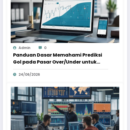
Admin
0
Panduan Dasar Memahami Prediksi
Gol pada Pasar Over/Under untuk
Pemula
24/06/2026