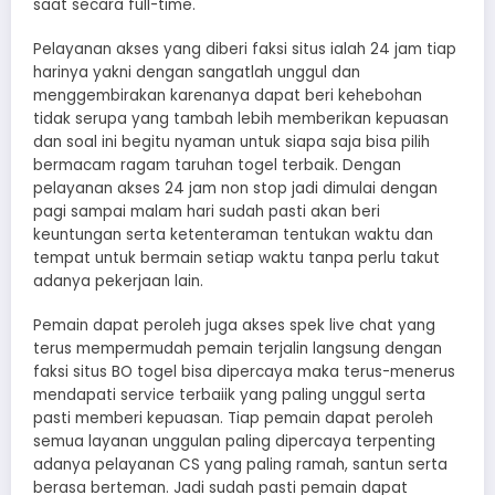
saat secara full-time.
Pelayanan akses yang diberi faksi situs ialah 24 jam tiap
harinya yakni dengan sangatlah unggul dan
menggembirakan karenanya dapat beri kehebohan
tidak serupa yang tambah lebih memberikan kepuasan
dan soal ini begitu nyaman untuk siapa saja bisa pilih
bermacam ragam taruhan togel terbaik. Dengan
pelayanan akses 24 jam non stop jadi dimulai dengan
pagi sampai malam hari sudah pasti akan beri
keuntungan serta ketenteraman tentukan waktu dan
tempat untuk bermain setiap waktu tanpa perlu takut
adanya pekerjaan lain.
Pemain dapat peroleh juga akses spek live chat yang
terus mempermudah pemain terjalin langsung dengan
faksi situs BO togel bisa dipercaya maka terus-menerus
mendapati service terbaiik yang paling unggul serta
pasti memberi kepuasan. Tiap pemain dapat peroleh
semua layanan unggulan paling dipercaya terpenting
adanya pelayanan CS yang paling ramah, santun serta
berasa berteman. Jadi sudah pasti pemain dapat