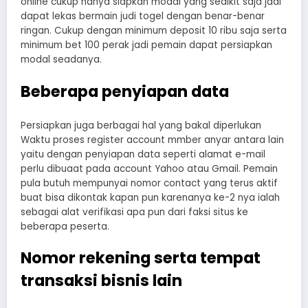
online cukup hanya siapkan modal yang sedikit saja jadi
dapat lekas bermain judi togel dengan benar-benar
ringan. Cukup dengan minimum deposit 10 ribu saja serta
minimum bet 100 perak jadi pemain dapat persiapkan
modal seadanya.
Beberapa penyiapan data
Persiapkan juga berbagai hal yang bakal diperlukan
Waktu proses register account mmber anyar antara lain
yaitu dengan penyiapan data seperti alamat e-mail
perlu dibuaat pada account Yahoo atau Gmail. Pemain
pula butuh mempunyai nomor contact yang terus aktif
buat bisa dikontak kapan pun karenanya ke-2 nya ialah
sebagai alat verifikasi apa pun dari faksi situs ke
beberapa peserta.
Nomor rekening serta tempat
transaksi bisnis lain