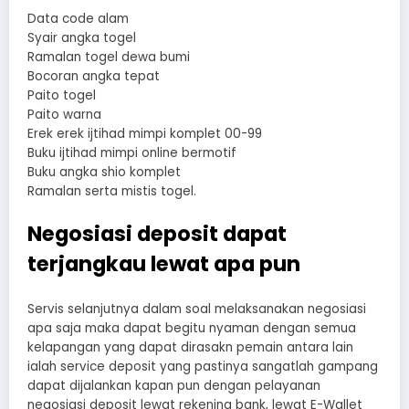
Data code alam
Syair angka togel
Ramalan togel dewa bumi
Bocoran angka tepat
Paito togel
Paito warna
Erek erek ijtihad mimpi komplet 00-99
Buku ijtihad mimpi online bermotif
Buku angka shio komplet
Ramalan serta mistis togel.
Negosiasi deposit dapat
terjangkau lewat apa pun
Servis selanjutnya dalam soal melaksanakan negosiasi
apa saja maka dapat begitu nyaman dengan semua
kelapangan yang dapat dirasakn pemain antara lain
ialah service deposit yang pastinya sangatlah gampang
dapat dijalankan kapan pun dengan pelayanan
negosiasi deposit lewat rekening bank, lewat E-Wallet