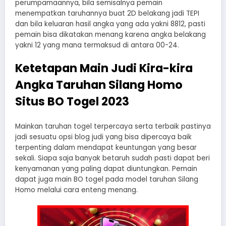
perumpamaannya, bila semisalnya pemain
menempatkan taruhannya buat 2D belakang jadi TEPI
dan bila keluaran hasil angka yang ada yakni 8812, pasti
pemain bisa dikatakan menang karena angka belakang
yakni 12 yang mana termaksud di antara 00-24.
Ketetapan Main Judi Kira-kira
Angka Taruhan Silang Homo
Situs BO Togel 2023
Mainkan taruhan togel terpercaya serta terbaik pastinya
jadi sesuatu opsi blog judi yang bisa dipercaya baik
terpenting dalam mendapat keuntungan yang besar
sekali. Siapa saja banyak betaruh sudah pasti dapat beri
kenyamanan yang paling dapat diuntungkan. Pemain
dapat juga main BO togel pada model taruhan Silang
Homo melalui cara enteng menang.