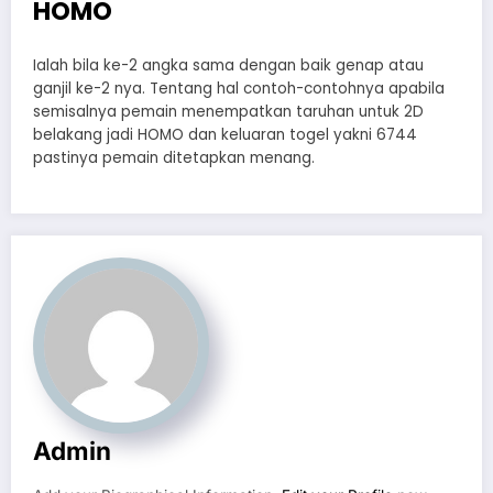
HOMO
Ialah bila ke-2 angka sama dengan baik genap atau
ganjil ke-2 nya. Tentang hal contoh-contohnya apabila
semisalnya pemain menempatkan taruhan untuk 2D
belakang jadi HOMO dan keluaran togel yakni 6744
pastinya pemain ditetapkan menang.
Admin