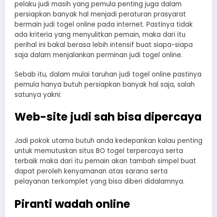
pelaku judi masih yang pemula penting juga dalam
persiapkan banyak hal menjadi peraturan prasyarat
bermain judi togel online pada internet. Pastinya tidak
ada kriteria yang menyulitkan pemain, maka dari itu
perihal ini bakal berasa lebih intensif buat siapa-siapa
saja dalam menjalankan perminan judi togel online.
Sebab itu, dalam mulai taruhan judi togel online pastinya
pemula hanya butuh persiapkan banyak hal saja, salah
satunya yakni:
Web-site judi sah bisa dipercaya
Jadi pokok utama butuh anda kedepankan kalau penting
untuk memutuskan situs BO togel terpercaya serta
terbaik maka dari itu pemain akan tambah simpel buat
dapat peroleh kenyamanan atas sarana serta
pelayanan terkomplet yang bisa diberi didalamnya.
Piranti wadah online