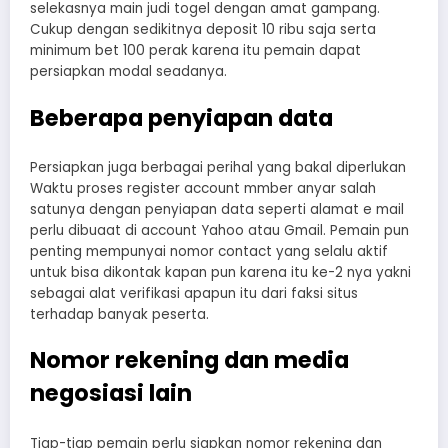
selekasnya main judi togel dengan amat gampang.
Cukup dengan sedikitnya deposit 10 ribu saja serta
minimum bet 100 perak karena itu pemain dapat
persiapkan modal seadanya.
Beberapa penyiapan data
Persiapkan juga berbagai perihal yang bakal diperlukan
Waktu proses register account mmber anyar salah
satunya dengan penyiapan data seperti alamat e mail
perlu dibuaat di account Yahoo atau Gmail. Pemain pun
penting mempunyai nomor contact yang selalu aktif
untuk bisa dikontak kapan pun karena itu ke-2 nya yakni
sebagai alat verifikasi apapun itu dari faksi situs
terhadap banyak peserta.
Nomor rekening dan media
negosiasi lain
Tiap-tiap pemain perlu siapkan nomor rekening dan