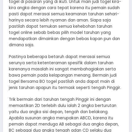
togel di pasaran yang di ikuti. Untuk main judi togel kira-
kira angka dengan cara tepat karena itu pemain sudah
pasti dapat merasai semua keamanan taruhan sehari-
harinya secara lebih nyaman dan aman. Siapa saja
pastilah dapat temukan semua kehebohan taruhan
togel online sebab bebas pilih model taruhan yang
mendapatkan dimainkan dengan bebas kapan pun dan
dimana saja.
Pastinya beberapa betaruh dapat merasai semua
serunya serta ketenteraman spesifik dalam taruhan
karenanya masalah ini sangat membahagiakan serta
bawa pemain pada kelapangan menang. Bermain judi
togel Bersama BO togel pastilah anda dapat main di
jenis taruhan apapun itu termask seperti tengah Pinggir.
Trik bermain dari taruhan tengah Pinggir ini dengan
memastikan 2D terlebih dulu ialah 2 angka berturutan
yaitu dua angka sisi depan, tengah dan belakang.
Apabila susunan angka merupakan ABCD, karena itu
pemain dapat menduga AB sebagai dua angka depan,
BC sebagai dua angka tengah adan CD selaku dua