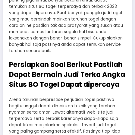
penting juga untuk banyak betaruh untuk dapat
temukan situs BO togel terpercaya dan terbaik 2023
yang dapat dipercaya. Buat banyak penggila judi togel
yang mau berpindah mainkan taruhan togel dengan
cara online pastilah tak ada prasyarat yang susah atau
membuat cemas lantaran segala hal bisa anda
laksanakan dengan benar-benar simpel. Cukup siapkan
banyak hal saja pastinya anda dapat temukan service
taruhan secara baik.
Persiapkan Soal Berikut Pastilah
Dapat Bermain Judi Terka Angka
Situs BO Togel Dapat dipercaya
Arena taruhan berprestise perjudian togel pastinya
begitu unggul dapat dimainkan teknik yang tambah
nyaman serta aman. Lewat alternatif web-site judi
terpercaya serta terbaik karenanya siapa-siapa saja
dapat lekas menjalankan spekulasi favorit judi togel
yang paling gampang serta efektif. Pastinya tiap-tiap