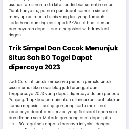
usahain atas nama diri kita sendiri biar semakin aman.
Tidak hanya itu, pemain pun dapat semakin simpel
menyiapkan media bisnis yang lain yang tambah
sederhana dan ringkas seperti E-Wallet buat semua
pembayaran deposit serta negosiasi withdraw lebih
ringan.
Trik Simpel Dan Cocok Menunjuk
Situs Sah BO Togel Dapat
dipercaya 2023
Jadi Cara inti untuk semuanya pemain pemula untuk
bisa memastikan opsi blog judi terunggul dan
terppercaya 2023 yang dapat dipercaya dalam periode
Panjang. Tiap-tiap pemain akan dilancarkan saat lakukan
semua negosiasi paling gampang serta maksimal
karenanya dapat beri service yang fleksibel kapan saja
dan dimana saja. Metode gampang buat dapat pilih
situs BO togel sah dapat dipercaya ini yakni dengan