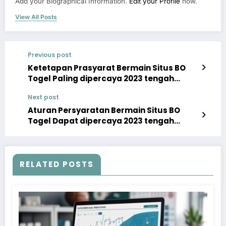
Add your Biographical Information.
Edit your Profile
now.
View All Posts
Previous post
Ketetapan Prasyarat Bermain Situs BO
Togel Paling dipercaya 2023 tengah
Pinggir Serta Silang Homo Kotawaringin
Next post
Timur
Aturan Persyaratan Bermain Situs BO
Togel Dapat dipercaya 2023 tengah
Pinggir Serta Silang Homo Kandangan
RELATED POSTS