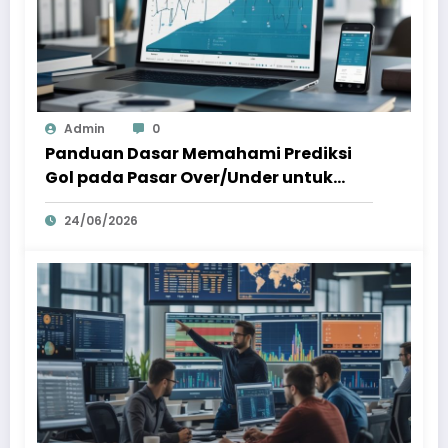
Admin
0
Panduan Dasar Memahami Prediksi
Gol pada Pasar Over/Under untuk
Pemula
24/06/2026