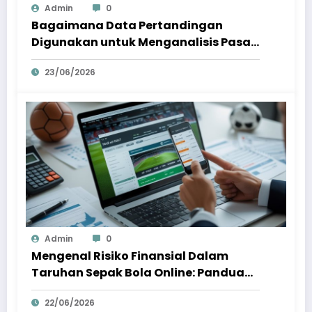
Admin
0
Bagaimana Data Pertandingan
Digunakan untuk Menganalisis Pasar
1X2 di Industri Perjudian
23/06/2026
Admin
0
Mengenal Risiko Finansial Dalam
Taruhan Sepak Bola Online: Panduan
Menyusun Strategi Cerdas
22/06/2026