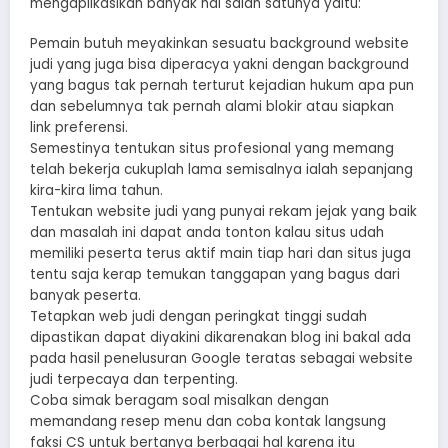
mengaplikasikan banyak hal salah satunya yaitu:
Pemain butuh meyakinkan sesuatu background website
judi yang juga bisa diperacya yakni dengan background
yang bagus tak pernah terturut kejadian hukum apa pun
dan sebelumnya tak pernah alami blokir atau siapkan
link preferensi.
Semestinya tentukan situs profesional yang memang
telah bekerja cukuplah lama semisalnya ialah sepanjang
kira-kira lima tahun.
Tentukan website judi yang punyai rekam jejak yang baik
dan masalah ini dapat anda tonton kalau situs udah
memiliki peserta terus aktif main tiap hari dan situs juga
tentu saja kerap temukan tanggapan yang bagus dari
banyak peserta.
Tetapkan web judi dengan peringkat tinggi sudah
dipastikan dapat diyakini dikarenakan blog ini bakal ada
pada hasil penelusuran Google teratas sebagai website
judi terpecaya dan terpenting.
Coba simak beragam soal misalkan dengan
memandang resep menu dan coba kontak langsung
faksi CS untuk bertanya berbagai hal karena itu