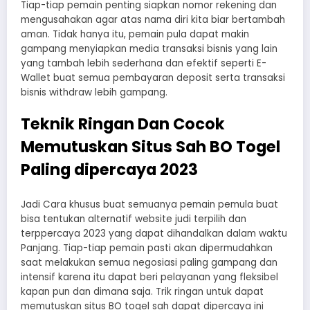
Tiap-tiap pemain penting siapkan nomor rekening dan
mengusahakan agar atas nama diri kita biar bertambah
aman. Tidak hanya itu, pemain pula dapat makin
gampang menyiapkan media transaksi bisnis yang lain
yang tambah lebih sederhana dan efektif seperti E-
Wallet buat semua pembayaran deposit serta transaksi
bisnis withdraw lebih gampang.
Teknik Ringan Dan Cocok
Memutuskan Situs Sah BO Togel
Paling dipercaya 2023
Jadi Cara khusus buat semuanya pemain pemula buat
bisa tentukan alternatif website judi terpilih dan
terppercaya 2023 yang dapat dihandalkan dalam waktu
Panjang. Tiap-tiap pemain pasti akan dipermudahkan
saat melakukan semua negosiasi paling gampang dan
intensif karena itu dapat beri pelayanan yang fleksibel
kapan pun dan dimana saja. Trik ringan untuk dapat
memutuskan situs BO togel sah dapat dipercaya ini