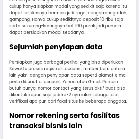
cukup hanya siapkan modal yang sedikit saja karena itu
dapat selekasnya bermain judi togel dengan sangatlah
gampang. Hanya cukup sedikitnya deposit 10 ribu saja
serta sekurang-kurangnya bet 100 perak jadi pemain
dapat persiapkan modal seadanya.
Sejumlah penyiapan data
Persiapkan juga berbagai perihal yang bisa diperlukan
Sewaktu proses registrasi account mmber baru antara
lain yakni dengan penyiapan data seperti alamat e mail
perlu dibuaat di account Yahoo atau Gmail. Pemain
butuh punyai nomor contact yang terus aktif buat bisa
dikontak kapan saja jadi ke-2 nya ialah sebagai alat
verifikasi apa pun dari faksi situs ke beberapa anggota.
Nomor rekening serta fasilitas
transaksi bisnis lain