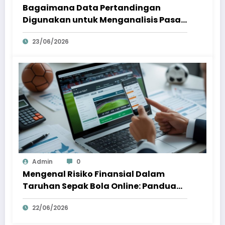
Bagaimana Data Pertandingan
Digunakan untuk Menganalisis Pasar
1X2 di Industri Perjudian
23/06/2026
Admin
0
Mengenal Risiko Finansial Dalam
Taruhan Sepak Bola Online: Panduan
Menyusun Strategi Cerdas
22/06/2026