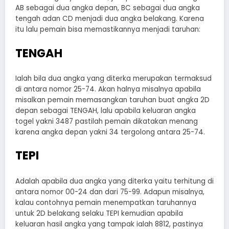
AB sebagai dua angka depan, BC sebagai dua angka
tengah adan CD menjadi dua angka belakang. Karena
itu lalu pemain bisa memastikannya menjadi taruhan:
TENGAH
Ialah bila dua angka yang diterka merupakan termaksud
di antara nomor 25-74. Akan halnya misalnya apabila
misalkan pemain memasangkan taruhan buat angka 2D
depan sebagai TENGAH, lalu apabila keluaran angka
togel yakni 3487 pastilah pemain dikatakan menang
karena angka depan yakni 34 tergolong antara 25-74.
TEPI
Adalah apabila dua angka yang diterka yaitu terhitung di
antara nomor 00-24 dan dari 75-99. Adapun misalnya,
kalau contohnya pemain menempatkan taruhannya
untuk 2D belakang selaku TEPI kemudian apabila
keluaran hasil angka yang tampak ialah 8812, pastinya