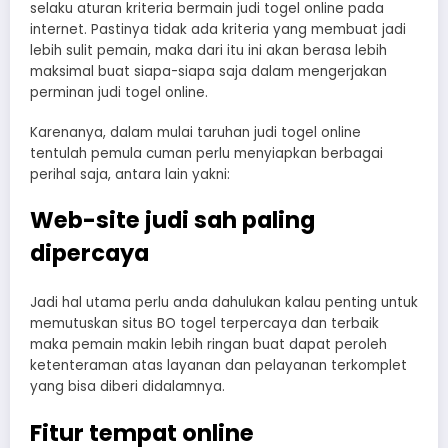
selaku aturan kriteria bermain judi togel online pada
internet. Pastinya tidak ada kriteria yang membuat jadi
lebih sulit pemain, maka dari itu ini akan berasa lebih
maksimal buat siapa-siapa saja dalam mengerjakan
perminan judi togel online.
Karenanya, dalam mulai taruhan judi togel online
tentulah pemula cuman perlu menyiapkan berbagai
perihal saja, antara lain yakni:
Web-site judi sah paling
dipercaya
Jadi hal utama perlu anda dahulukan kalau penting untuk
memutuskan situs BO togel terpercaya dan terbaik
maka pemain makin lebih ringan buat dapat peroleh
ketenteraman atas layanan dan pelayanan terkomplet
yang bisa diberi didalamnya.
Fitur tempat online