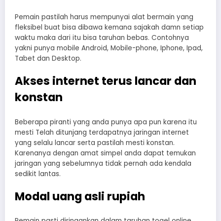
Pemain pastilah harus mempunyai alat bermain yang
fleksibel buat bisa dibawa kemana sajakah damn setiap
waktu maka dari itu bisa taruhan bebas. Contohnya
yakni punya mobile Android, Mobile-phone, Iphone, Ipad,
Tabet dan Desktop.
Akses internet terus lancar dan
konstan
Beberapa piranti yang anda punya apa pun karena itu
mesti Telah ditunjang terdapatnya jaringan internet
yang selalu lancar serta pastilah mesti konstan.
Karenanya dengan amat simpel anda dapat temukan
jaringan yang sebelumnya tidak pernah ada kendala
sedikit lantas.
Modal uang asli rupiah
Pemain pasti diringankan dalam taruhan togel online