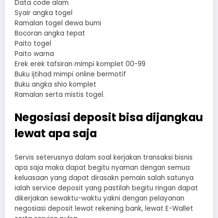
Data code alam
Syair angka togel
Ramalan togel dewa bumi
Bocoran angka tepat
Paito togel
Paito warna
Erek erek tafsiran mimpi komplet 00-99
Buku ijtihad mimpi online bermotif
Buku angka shio komplet
Ramalan serta mistis togel.
Negosiasi deposit bisa dijangkau
lewat apa saja
Servis seterusnya dalam soal kerjakan transaksi bisnis
apa saja maka dapat begitu nyaman dengan semua
keluasaan yang dapat dirasakn pemain salah satunya
ialah service deposit yang pastilah begitu ringan dapat
dikerjakan sewaktu-waktu yakni dengan pelayanan
negosiasi deposit lewat rekening bank, lewat E-Wallet