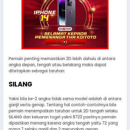
Pemain penting memastikan 2D lebih dahulu di antara
angka depan, tengah atau belakang maka dapat
ditetapkan sebagai taruhan:
SILANG
Yakni bila ke-2 angka tidak sama model adalah di antara
ganjil serta genap. Tentang hal contoh-contohnya bila
pemain menempatkan taruhan untuk 2D tengah selaku
SILANG dan keluaran togel yakni 8723 pastinya pemain
dipastikan menang karena angka tengah yaitu 72 yang
mana 7 selaku ganjil dan 2 merupakan genap.