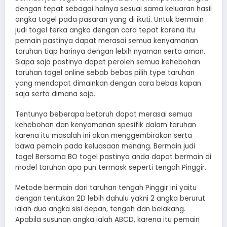
dengan tepat sebagai halnya sesuai sama keluaran hasil
angka togel pada pasaran yang di ikuti. Untuk bermain
judi togel terka angka dengan cara tepat karena itu
pemain pastinya dapat merasai semua kenyamanan
taruhan tiap harinya dengan lebih nyaman serta aman.
Siapa saja pastinya dapat peroleh semua kehebohan
taruhan togel online sebab bebas pilih type taruhan
yang mendapat dimainkan dengan cara bebas kapan
saja serta dimana saja.
Tentunya beberapa betaruh dapat merasai semua
kehebohan dan kenyamanan spesifik dalam taruhan
karena itu masalah ini akan menggembirakan serta
bawa pemain pada keluasaan menang. Bermain judi
togel Bersama BO togel pastinya anda dapat bermain di
model taruhan apa pun termask seperti tengah Pinggir.
Metode bermain dari taruhan tengah Pinggir ini yaitu
dengan tentukan 2D lebih dahulu yakni 2 angka berurut
ialah dua angka sisi depan, tengah dan belakang.
Apabila susunan angka ialah ABCD, karena itu pemain