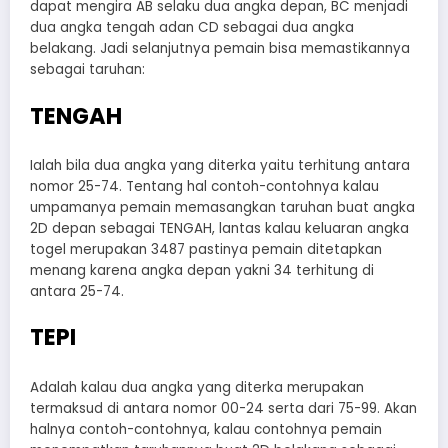
dapat mengira AB selaku dua angka depan, BC menjadi
dua angka tengah adan CD sebagai dua angka
belakang. Jadi selanjutnya pemain bisa memastikannya
sebagai taruhan:
TENGAH
Ialah bila dua angka yang diterka yaitu terhitung antara
nomor 25-74. Tentang hal contoh-contohnya kalau
umpamanya pemain memasangkan taruhan buat angka
2D depan sebagai TENGAH, lantas kalau keluaran angka
togel merupakan 3487 pastinya pemain ditetapkan
menang karena angka depan yakni 34 terhitung di
antara 25-74.
TEPI
Adalah kalau dua angka yang diterka merupakan
termaksud di antara nomor 00-24 serta dari 75-99. Akan
halnya contoh-contohnya, kalau contohnya pemain