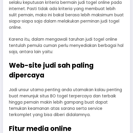
selaku keputusan kriteria bermain judi togel online pada
internet. Pasti tidak ada kriteria yang membuat lebih
sulit pemain, maka ini bakal berasa lebih maksimum buat
siapa-siapa saja dalam melakukan perminan judi togel
online.
Karena itu, dalam mengawali taruhan judi togel online
tentulah pemula cuman perlu menyediakan berbagai hal
saja, antara lain yaitu:
Web-site judi sah paling
dipercaya
Jadi unsur utama penting anda utamakan kalau penting
buat menunjuk situs BO togel terpercaya dan terbaik
hingga pemain makin lebih gampang buat dapat
temukan keamanan atas sarana serta service
terkomplet yang bisa diberi didalamnya.
Fitur media online