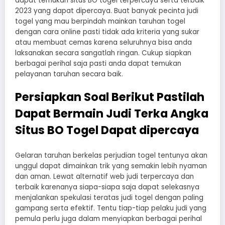
dapat temukan situs BO togel terpercaya serta terbaik
2023 yang dapat dipercaya. Buat banyak pecinta judi
togel yang mau berpindah mainkan taruhan togel
dengan cara online pasti tidak ada kriteria yang sukar
atau membuat cemas karena seluruhnya bisa anda
laksanakan secara sangatlah ringan. Cukup siapkan
berbagai perihal saja pasti anda dapat temukan
pelayanan taruhan secara baik.
Persiapkan Soal Berikut Pastilah
Dapat Bermain Judi Terka Angka
Situs BO Togel Dapat dipercaya
Gelaran taruhan berkelas perjudian togel tentunya akan
unggul dapat dimainkan trik yang semakin lebih nyaman
dan aman. Lewat alternatif web judi terpercaya dan
terbaik karenanya siapa-siapa saja dapat selekasnya
menjalankan spekulasi teratas judi togel dengan paling
gampang serta efektif. Tentu tiap-tiap pelaku judi yang
pemula perlu juga dalam menyiapkan berbagai perihal