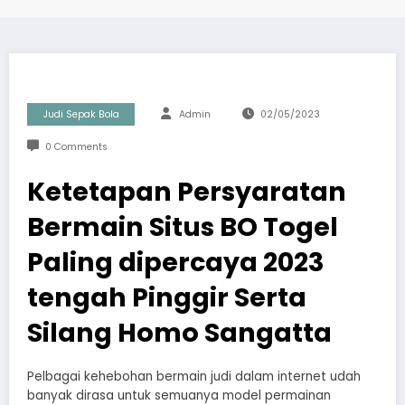
Judi Sepak Bola
Admin
02/05/2023
0 Comments
Ketetapan Persyaratan
Bermain Situs BO Togel
Paling dipercaya 2023
tengah Pinggir Serta
Silang Homo Sangatta
Pelbagai kehebohan bermain judi dalam internet udah
banyak dirasa untuk semuanya model permainan