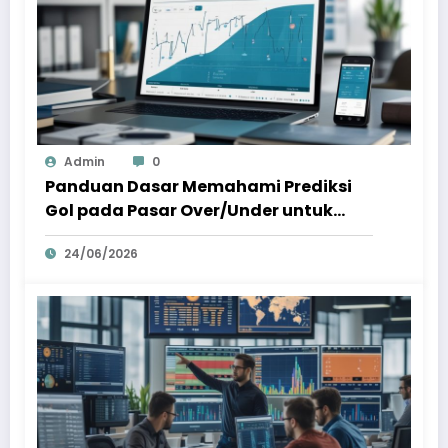
Admin
0
Panduan Dasar Memahami Prediksi
Gol pada Pasar Over/Under untuk
Pemula
24/06/2026