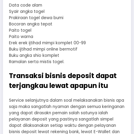
Data code alam
Syair angka togel
Prakiraan togel dewa bumi
Bocoran angka tepat
Paito togel
Paito warna
Erek erek ijtihad mimpi komplet 00-99
Buku ijtihad mimpi online bermotif
Buku angka shio komplet
Ramalan serta mistis togel.
Transaksi bisnis deposit dapat
terjangkau lewat apapun itu
Service selanjutnya dalam soal melaksanakan bisnis apa
saja maka sangatlah nyaman dengan semua keringanan
yang dapat dirasakn pemain salah satunya ialah
pelayanan deposit yang pastinya sangatlah simpel
dapat dilaksanakan setiap waktu dengan pelayanan
bisnis deposit lewat rekening bank, lewat E-Wallet dan