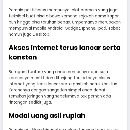
Pemain pasti harus mempunyai alat bermain yang juga
fleksibel buat bisa dibawa kemana sajakah damn kapan
pun hingga bisa taruhan bebas. Umpamanya merupakan
mempunyai mobile Android, Gadget, Iphone, Ipad, Tabet
namun juga Desktop.
Akses internet terus lancar serta
konstan
Beragam feature yang anda mempunyai apa saja
karenanya mesti Udah ditunjang tersedianya akses
internet yang terus lancar serta pastilah harus konstan.
Karenanya dengan sangatlah simpel anda dapat
temukan jaringan yang sebelumnya tak pernah ada
rintangan sedikit juga.
Modal uang asli rupiah
Pemain pastilah diringankan dalam taruhan togel online