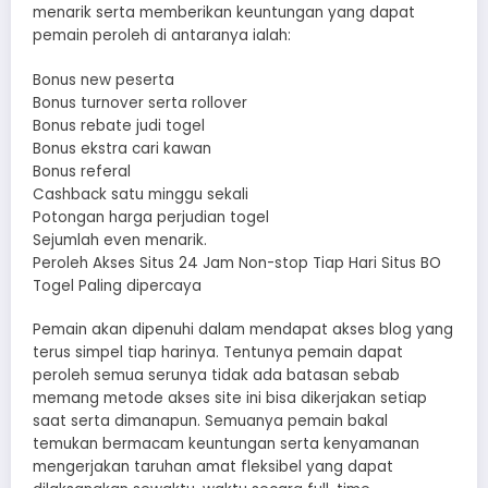
menarik serta memberikan keuntungan yang dapat
pemain peroleh di antaranya ialah:
Bonus new peserta
Bonus turnover serta rollover
Bonus rebate judi togel
Bonus ekstra cari kawan
Bonus referal
Cashback satu minggu sekali
Potongan harga perjudian togel
Sejumlah even menarik.
Peroleh Akses Situs 24 Jam Non-stop Tiap Hari Situs BO
Togel Paling dipercaya
Pemain akan dipenuhi dalam mendapat akses blog yang
terus simpel tiap harinya. Tentunya pemain dapat
peroleh semua serunya tidak ada batasan sebab
memang metode akses site ini bisa dikerjakan setiap
saat serta dimanapun. Semuanya pemain bakal
temukan bermacam keuntungan serta kenyamanan
mengerjakan taruhan amat fleksibel yang dapat