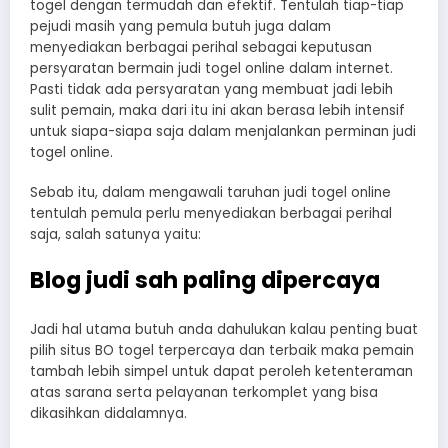
togel dengan termudah dan efektif. Tentulah tiap-tiap
pejudi masih yang pemula butuh juga dalam
menyediakan berbagai perihal sebagai keputusan
persyaratan bermain judi togel online dalam internet.
Pasti tidak ada persyaratan yang membuat jadi lebih
sulit pemain, maka dari itu ini akan berasa lebih intensif
untuk siapa-siapa saja dalam menjalankan perminan judi
togel online.
Sebab itu, dalam mengawali taruhan judi togel online
tentulah pemula perlu menyediakan berbagai perihal
saja, salah satunya yaitu:
Blog judi sah paling dipercaya
Jadi hal utama butuh anda dahulukan kalau penting buat
pilih situs BO togel terpercaya dan terbaik maka pemain
tambah lebih simpel untuk dapat peroleh ketenteraman
atas sarana serta pelayanan terkomplet yang bisa
dikasihkan didalamnya.