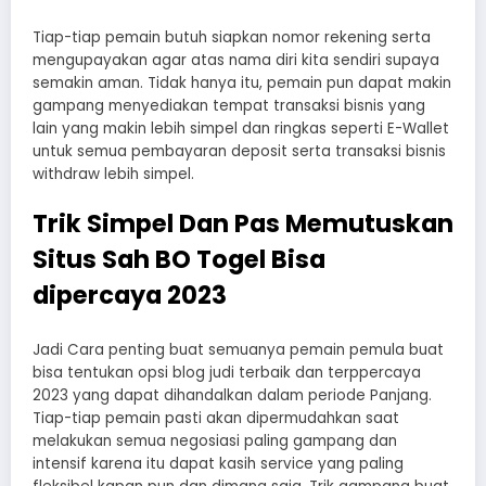
Tiap-tiap pemain butuh siapkan nomor rekening serta
mengupayakan agar atas nama diri kita sendiri supaya
semakin aman. Tidak hanya itu, pemain pun dapat makin
gampang menyediakan tempat transaksi bisnis yang
lain yang makin lebih simpel dan ringkas seperti E-Wallet
untuk semua pembayaran deposit serta transaksi bisnis
withdraw lebih simpel.
Trik Simpel Dan Pas Memutuskan
Situs Sah BO Togel Bisa
dipercaya 2023
Jadi Cara penting buat semuanya pemain pemula buat
bisa tentukan opsi blog judi terbaik dan terppercaya
2023 yang dapat dihandalkan dalam periode Panjang.
Tiap-tiap pemain pasti akan dipermudahkan saat
melakukan semua negosiasi paling gampang dan
intensif karena itu dapat kasih service yang paling