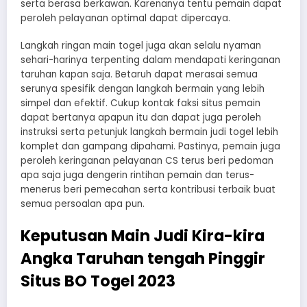
serta berasa berkawan. Karenanya tentu pemain dapat
peroleh pelayanan optimal dapat dipercaya.
Langkah ringan main togel juga akan selalu nyaman
sehari-harinya terpenting dalam mendapati keringanan
taruhan kapan saja. Betaruh dapat merasai semua
serunya spesifik dengan langkah bermain yang lebih
simpel dan efektif. Cukup kontak faksi situs pemain
dapat bertanya apapun itu dan dapat juga peroleh
instruksi serta petunjuk langkah bermain judi togel lebih
komplet dan gampang dipahami. Pastinya, pemain juga
peroleh keringanan pelayanan CS terus beri pedoman
apa saja juga dengerin rintihan pemain dan terus-
menerus beri pemecahan serta kontribusi terbaik buat
semua persoalan apa pun.
Keputusan Main Judi Kira-kira
Angka Taruhan tengah Pinggir
Situs BO Togel 2023