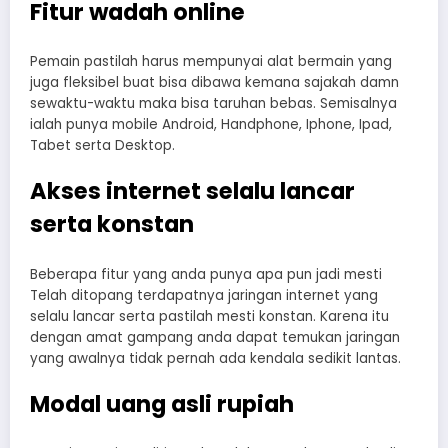
Fitur wadah online
Pemain pastilah harus mempunyai alat bermain yang
juga fleksibel buat bisa dibawa kemana sajakah damn
sewaktu-waktu maka bisa taruhan bebas. Semisalnya
ialah punya mobile Android, Handphone, Iphone, Ipad,
Tabet serta Desktop.
Akses internet selalu lancar
serta konstan
Beberapa fitur yang anda punya apa pun jadi mesti
Telah ditopang terdapatnya jaringan internet yang
selalu lancar serta pastilah mesti konstan. Karena itu
dengan amat gampang anda dapat temukan jaringan
yang awalnya tidak pernah ada kendala sedikit lantas.
Modal uang asli rupiah