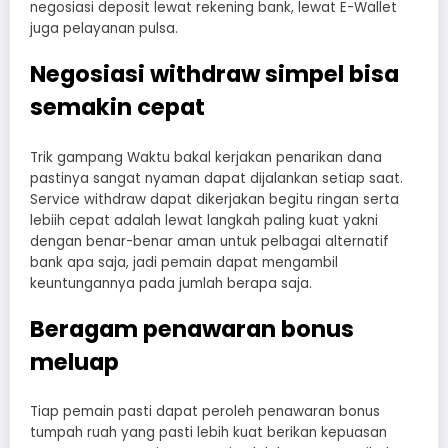
negosiasi deposit lewat rekening bank, lewat E-Wallet
juga pelayanan pulsa.
Negosiasi withdraw simpel bisa
semakin cepat
Trik gampang Waktu bakal kerjakan penarikan dana
pastinya sangat nyaman dapat dijalankan setiap saat.
Service withdraw dapat dikerjakan begitu ringan serta
lebiih cepat adalah lewat langkah paling kuat yakni
dengan benar-benar aman untuk pelbagai alternatif
bank apa saja, jadi pemain dapat mengambil
keuntungannya pada jumlah berapa saja.
Beragam penawaran bonus
meluap
Tiap pemain pasti dapat peroleh penawaran bonus
tumpah ruah yang pasti lebih kuat berikan kepuasan