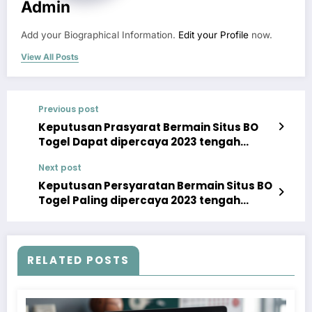
Admin
Add your Biographical Information.
Edit your Profile
now.
View All Posts
Previous post
Keputusan Prasyarat Bermain Situs BO
Togel Dapat dipercaya 2023 tengah
Pinggir Serta Silang Homo Tapin
Next post
Keputusan Persyaratan Bermain Situs BO
Togel Paling dipercaya 2023 tengah
Pinggir Serta Silang Homo Barito Timur
RELATED POSTS