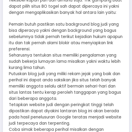
fleksibel kapan pun dan dimana saja. Trik gampang buat
dapat pilih situs BO togel sah dapat dipercaya ini yakni
dengan mengaplikasikan banyak hal antara lain yaitu:
Pemain butuh pastikan satu background blog judi yang
bisa diperacya yakni dengan background yang bagus
sebelumnya tidak pernah terikut kejadian hukum apapun
itu dan tak pernah alami blokir atau menyiapkan link
preferensi.
Seharusnya tentukan situs memiliki pengalaman yang
sudah bekerja lumayan lama misalkan yakni waktu lebih
kurang lima tahun.
Putuskan blog judi yang miliki rekam jejak yang baik dan
perihal ini dapat anda saksikan jika situs telah banyak
memiliki anggota selalu aktif bermain sehari-hari dan
situs lantas tentu kerap peroleh tanggapan yang bagus
dari beberapa anggota.
Tetapkan website judi dengan peringkat tinggi telah
dipastikan dapat diyakini lantaran blog ini akan berada
pada hasil penelusuran Google teratas menjadi website
judi terpecaya dan terpenting.
Coba simak beberapa perihal misalkan dengan