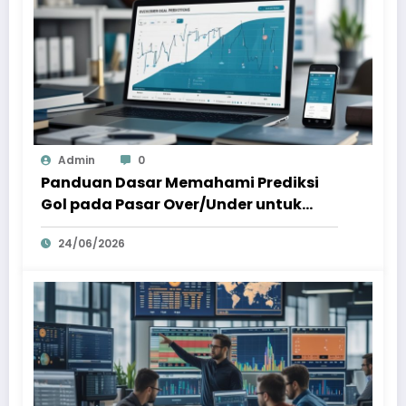
Admin
0
Panduan Dasar Memahami Prediksi
Gol pada Pasar Over/Under untuk
Pemula
24/06/2026