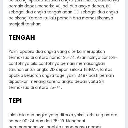
belakang. Apabila susunan angka yakni ABCD, karenanya
pemain dapat menerka AB jadi dua angka depan, BC
sebagai dua angka tengah adan CD sebagai dua angka
belakang. Karena itu lalu pemain bisa memastikannya
menjadi taruhan:
TENGAH
Yakni apabila dua angka yang diterka merupakan
termaksud di antara nomor 25-74. Akan halnya contoh-
contohnya bila contohnya pemain memasangkan
taruhan untuk angka 2D depan selaku TENGAH, lantas
apabila keluaran angka togel yakni 3487 pasti pemain
dipastikan menang karena angka depan yaitu 34
termaksud di antara 25-74.
TEPI
Ialah bila dua angka yang diterka yakni terhitung antara
nomor 00-24 dan dari 75-99. Mengenai
perumpamaannya, apabila umpamanya pemain