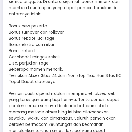
semua anggota. Di antara sejumlah bonus menarik dan
memberi keuntungan yang dapat pemain temukan di
antaranya ialah:
Bonus new peserta
Bonus turnover dan rollover
Bonus rebate judi togel
Bonus ekstra cari rekan
Bonus referal
Cashback 1 minggu sekali
Disc. perjudian togel
Beberapa momen menarik.
Temukan Akses Situs 24 Jam Non stop Tiap Hari Situs BO
Togel Dapat dipercaya
Pemain pasti dipenuhi dalam memperoleh akses web
yang terus gampang tiap harinya. Tentu pemain dapat
peroleh semua serunya tidak ada batasan sebab
memang metode akses blog ini bisa dilaksanakan
sewaktu-waktu dan dimanapun. Seluruh pemain akan
peroleh bermacam keuntungan dan keamanan
menjalankan taruhan amat fleksibel yang dapat