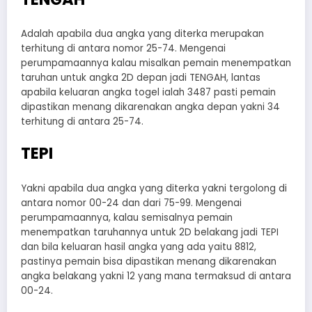
Adalah apabila dua angka yang diterka merupakan
terhitung di antara nomor 25-74. Mengenai
perumpamaannya kalau misalkan pemain menempatkan
taruhan untuk angka 2D depan jadi TENGAH, lantas
apabila keluaran angka togel ialah 3487 pasti pemain
dipastikan menang dikarenakan angka depan yakni 34
terhitung di antara 25-74.
TEPI
Yakni apabila dua angka yang diterka yakni tergolong di
antara nomor 00-24 dan dari 75-99. Mengenai
perumpamaannya, kalau semisalnya pemain
menempatkan taruhannya untuk 2D belakang jadi TEPI
dan bila keluaran hasil angka yang ada yaitu 8812,
pastinya pemain bisa dipastikan menang dikarenakan
angka belakang yakni 12 yang mana termaksud di antara
00-24.