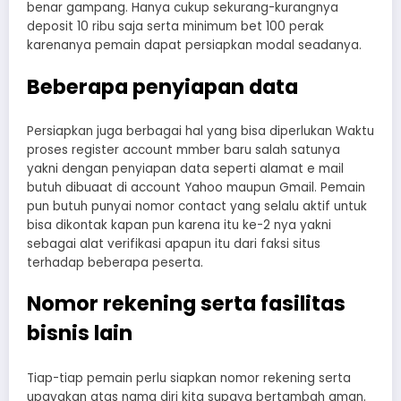
benar gampang. Hanya cukup sekurang-kurangnya
deposit 10 ribu saja serta minimum bet 100 perak
karenanya pemain dapat persiapkan modal seadanya.
Beberapa penyiapan data
Persiapkan juga berbagai hal yang bisa diperlukan Waktu
proses register account mmber baru salah satunya
yakni dengan penyiapan data seperti alamat e mail
butuh dibuaat di account Yahoo maupun Gmail. Pemain
pun butuh punyai nomor contact yang selalu aktif untuk
bisa dikontak kapan pun karena itu ke-2 nya yakni
sebagai alat verifikasi apapun itu dari faksi situs
terhadap beberapa peserta.
Nomor rekening serta fasilitas
bisnis lain
Tiap-tiap pemain perlu siapkan nomor rekening serta
upayakan atas nama diri kita supaya bertambah aman.