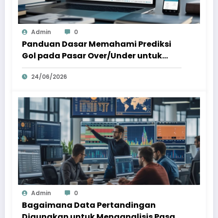
Admin
0
Panduan Dasar Memahami Prediksi
Gol pada Pasar Over/Under untuk
Pemula
24/06/2026
Admin
0
Bagaimana Data Pertandingan
Digunakan untuk Menganalisis Pasar