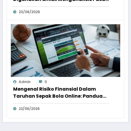
1X2 di Industri Perjudian
23/06/2026
Admin
0
Mengenal Risiko Finansial Dalam
Taruhan Sepak Bola Online: Panduan
Menyusun Strategi Cerdas
22/06/2026