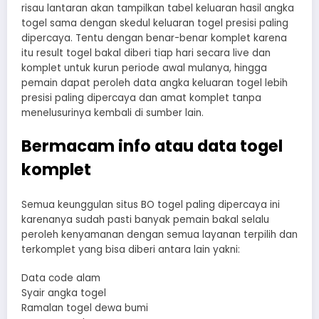
risau lantaran akan tampilkan tabel keluaran hasil angka
togel sama dengan skedul keluaran togel presisi paling
dipercaya. Tentu dengan benar-benar komplet karena
itu result togel bakal diberi tiap hari secara live dan
komplet untuk kurun periode awal mulanya, hingga
pemain dapat peroleh data angka keluaran togel lebih
presisi paling dipercaya dan amat komplet tanpa
menelusurinya kembali di sumber lain.
Bermacam info atau data togel
komplet
Semua keunggulan situs BO togel paling dipercaya ini
karenanya sudah pasti banyak pemain bakal selalu
peroleh kenyamanan dengan semua layanan terpilih dan
terkomplet yang bisa diberi antara lain yakni:
Data code alam
Syair angka togel
Ramalan togel dewa bumi