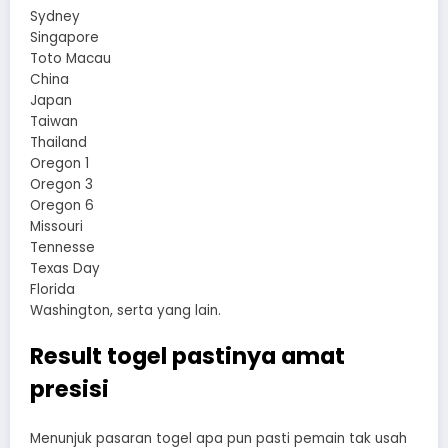
Sydney
Singapore
Toto Macau
China
Japan
Taiwan
Thailand
Oregon 1
Oregon 3
Oregon 6
Missouri
Tennesse
Texas Day
Florida
Washington, serta yang lain.
Result togel pastinya amat
presisi
Menunjuk pasaran togel apa pun pasti pemain tak usah