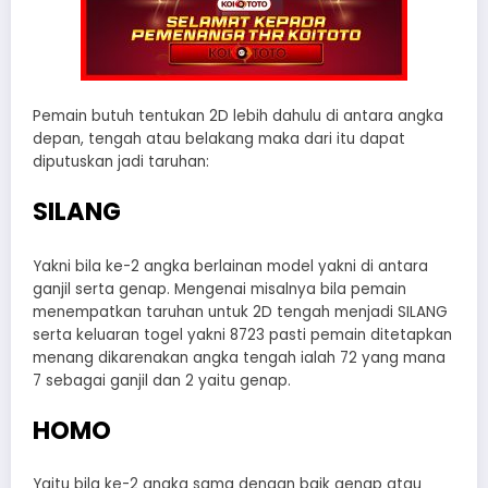
Pemain butuh tentukan 2D lebih dahulu di antara angka
depan, tengah atau belakang maka dari itu dapat
diputuskan jadi taruhan:
SILANG
Yakni bila ke-2 angka berlainan model yakni di antara
ganjil serta genap. Mengenai misalnya bila pemain
menempatkan taruhan untuk 2D tengah menjadi SILANG
serta keluaran togel yakni 8723 pasti pemain ditetapkan
menang dikarenakan angka tengah ialah 72 yang mana
7 sebagai ganjil dan 2 yaitu genap.
HOMO
Yaitu bila ke-2 angka sama dengan baik genap atau