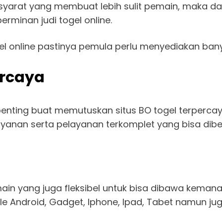
asyarat yang membuat lebih sulit pemain, maka dari
rminan judi togel online.
l online pastinya pemula perlu menyediakan banyak
ercaya
penting buat memutuskan situs BO togel terpercay
yanan serta pelayanan terkomplet yang bisa dibe
ain yang juga fleksibel untuk bisa dibawa kema
e Android, Gadget, Iphone, Ipad, Tabet namun ju