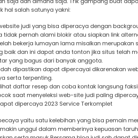
apan saja dan dimana saja. Trik gampang buat dap
 hal salah satunya yakni:
ebsite judi yang bisa diperacya dengan backgro
idak pernah alami blokir atau siapkan link alterna
telah bekerja lumayan lama misalkan merupakan se
 baik dan ini dapat anda tonton jika situs telah me
ntar yang bagus dari banyak anggota.
sudah dipastikan dapat dipercayai dikarenakan web
a serta terpenting.
ihat daftar resep dan coba kontak langsung faksi
ok saat menyeleksi web-site judi paling dipercay
 Dapat dipercaya 2023 Service Terkomplet
pecaya yaitu satu kelebihan yang bisa pemain mera
emakin unggul dalam memberinya kepuasan taruha
an serta masuk Bersama blog judi sah dapat dipe