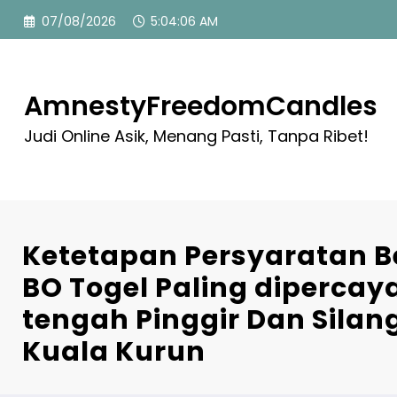
Skip
07/08/2026
5:04:07 AM
to
content
AmnestyFreedomCandles
Judi Online Asik, Menang Pasti, Tanpa Ribet!
Ketetapan Persyaratan B
BO Togel Paling dipercay
tengah Pinggir Dan Sila
Kuala Kurun