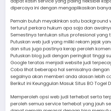
dapat kasih service yang paling fleksibel k
dipercaya ini dengan mengaplikasikan banyak
Pemain butuh meyakinkan satu background w
terturut perkara hukum apa saja dan awalnya t
Semestinya tentukan situs profesional yang 
Putuskan web judi yang miliki rekam jejak yang
dan situs juga pastinya kerap peroleh kome
Putuskan blog judi dengan peringkat tinggi 
Google teratas menjadi website judi terpecay
Coba lihat beberapa hal semisalnya dengan l
segalnya akan memberi anda alasan lebih coc
Berikut ini Keunggulan Masuk Situs BO Togel
Memperoleh opsi web judi terhebat serta ter
peroleh semua service terhebat yang jauh s
dapat pemain merasai dengan bisa memutusk