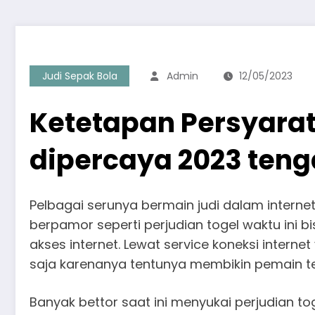
Judi Sepak Bola
Admin
12/05/2023
Ketetapan Persyarat
dipercaya 2023 teng
Pelbagai serunya bermain judi dalam intern
berpamor seperti perjudian togel waktu ini 
akses internet. Lewat service koneksi intern
saja karenanya tentunya membikin pemain 
Banyak bettor saat ini menyukai perjudian to