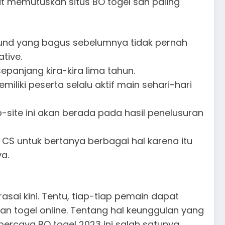
at memutuskan situs BO togel sah paling
und yang bagus sebelumnya tidak pernah
tive.
panjang kira-kira lima tahun.
miliki peserta selalu aktif main sehari-hari
-site ini akan berada pada hasil penelusuran
 CS untuk bertanya berbagai hal karena itu
a.
sai kini. Tentu, tiap-tiap pemain dapat
n togel online. Tentang hal keunggulan yang
rcaya BO togel 2023 ini salah satunya