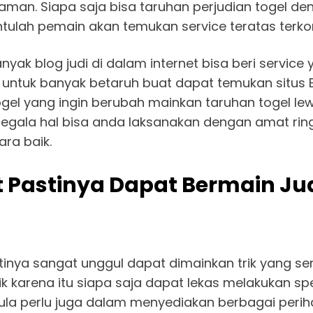
tu aman. Siapa saja bisa taruhan perjudian togel 
tulah pemain akan temukan service teratas terk
nyak blog judi di dalam internet bisa beri servi
a untuk banyak betaruh buat dapat temukan situs 
ogel yang ingin berubah mainkan taruhan togel lew
egala hal bisa anda laksanakan dengan amat ring
ra baik.
t Pastinya Dapat Bermain Jud
tinya sangat unggul dapat dimainkan trik yang s
aik karena itu siapa saja dapat lekas melakukan sp
mula perlu juga dalam menyediakan berbagai perih