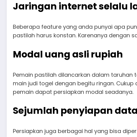
Jaringan internet selalu 
Beberapa feature yang anda punyai apa pun 
pastilah harus konstan. Karenanya dengan sa
Modal uang asli rupiah
Pemain pastilah dilancarkan dalam taruhan t
main judi togel dengan begitu ringan. Cukup 
pemain dapat persiapkan modal seadanya.
Sejumlah penyiapan dat
Persiapkan juga berbagai hal yang bisa dip