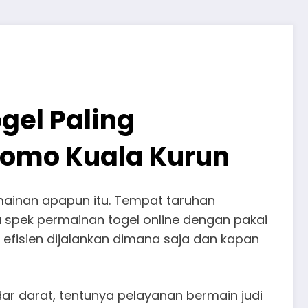
gel Paling
 Homo Kuala Kurun
mainan apapun itu. Tempat taruhan
a spek permainan togel online dengan pakai
t efisien dijalankan dimana saja dan kapan
ndar darat, tentunya pelayanan bermain judi