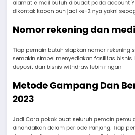
alamat e mail butuh dibuaat pada account Y
dikontak kapan pun jadi ke-2 nya yakni sebaga
Nomor rekening dan media 
Tiap pemain butuh siapkan nomor rekening se
semakin simpel menyediakan fasilitas bisnis
deposit dan bisnis withdraw lebih ringan.
Metode Gampang Dan Bena
2023
Jadi Cara pokok buat seluruh pemain pemula
dihandalkan dalam periode Panjang. Tiap p