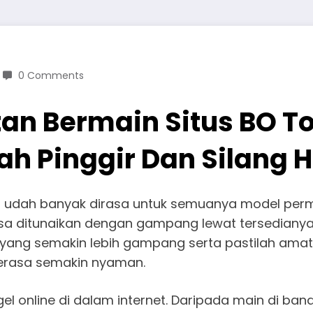
0 Comments
an Bermain Situs BO To
ah Pinggir Dan Silang
et udah banyak dirasa untuk semuanya model per
bisa ditunaikan dengan gampang lewat tersediany
et yang semakin lebih gampang serta pastilah ama
terasa semakin nyaman.
gel online di dalam internet. Daripada main di ba