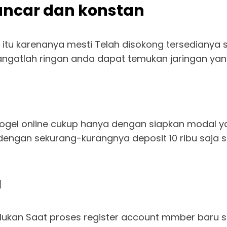
lancar dan konstan
itu karenanya mesti Telah disokong tersedianya 
ngatlah ringan anda dapat temukan jaringan yang 
ogel online cukup hanya dengan siapkan modal yan
dengan sekurang-kurangnya deposit 10 ribu saja s
a
erlukan Saat proses register account mmber baru 