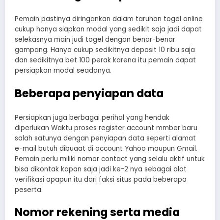
Pemain pastinya diringankan dalam taruhan togel online
cukup hanya siapkan modal yang sedikit saja jadi dapat
selekasnya main judi togel dengan benar-benar
gampang. Hanya cukup sedikitnya deposit 10 ribu saja
dan sedikitnya bet 100 perak karena itu pemain dapat
persiapkan modal seadanya.
Beberapa penyiapan data
Persiapkan juga berbagai perihal yang hendak
diperlukan Waktu proses register account mmber baru
salah satunya dengan penyiapan data seperti alamat
e-mail butuh dibuaat di account Yahoo maupun Gmail.
Pemain perlu miliki nomor contact yang selalu aktif untuk
bisa dikontak kapan saja jadi ke-2 nya sebagai alat
verifikasi apapun itu dari faksi situs pada beberapa
peserta.
Nomor rekening serta media