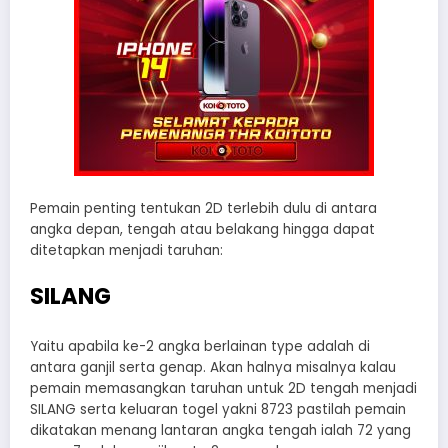
Pemain penting tentukan 2D terlebih dulu di antara
angka depan, tengah atau belakang hingga dapat
ditetapkan menjadi taruhan:
SILANG
Yaitu apabila ke-2 angka berlainan type adalah di
antara ganjil serta genap. Akan halnya misalnya kalau
pemain memasangkan taruhan untuk 2D tengah menjadi
SILANG serta keluaran togel yakni 8723 pastilah pemain
dikatakan menang lantaran angka tengah ialah 72 yang