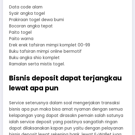
Data code alam
Syair angka togel
Prakiraan togel dewa bumi
Bocoran angka tepat
Paito togel
Paito warna
Erek erek tafsiran mimpi komplet 00-99
Buku tafsiran mimpi online bermotif
Buku angka shio komplet
Ramalan serta mistis togel.
Bisnis deposit dapat terjangkau
lewat apa pun
Service seterusnya dalam soal mengerjakan transaksi
bisnis apa pun maka bisa amat nyaman dengan semua
kelapangan yang dapat dirasakn pemain salah satunya
ialah service deposit yang pastinya sangatlah ringan
dapat dilaksanakan kapan pun yaitu dengan pelayanan
bisnis deposit lewat rekening bank, lewat E-Wallet juga