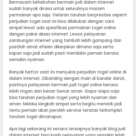
Bermacam kehebohan bermain judi dalam internet
sudah banyak dirasa untuk seluruhnya macam
permainan apa saja. Gelaran taruhan berprestise seperti
perjudian togel saat ini bisa dilakukan dengan cara
simpel lewat ada spesifikasi permainan togel online
dengan pakai akses internet. Lewat pelayanan
sambungan internet yang tambah lebih gampang dan
pastilah amat efisien dikerjakan dimana saja serta
kapan saja jadi sudah pasti membikin pemain berasa
semakin nyaman.
Banyak bettor saat ini menyukai perjudian togel online di
dalam internet. Dibanding dengan main di bandar darat,
pastinya pelayanan bermain judi togel online berasa
lebih ringan dan benar-benar aman. Siapa-siapa saja
bisa taruhan perjudian togel yang lebih nyaman dan
aman. Melalui langkah simpel serta begitu menarik jadi
tentu pemain akan peroleh service teratas terkomplet
taruhan togel dimanapun.
Apa lagi sekarang ini secara tersiapnya banyak blog judi
dalam internet bisa kasih pelayanan yang semakin lebih