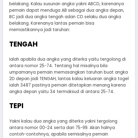
belakang. Kalau susunan angka yakni ABCD, karenanya
pemain dapat menduga AB sebagai dua angka depan,
BC jadi dua angka tengah adan CD selaku dua angka
belakang. Karenanya lantas pemain bisa
memastikannya jadi taruhan:
TENGAH
Ialah apabila dua angka yang diterka yaitu tergolong di
antara nomor 25-74. Tentang hal misalnya bila
umpamanya pemain memasangkan taruhan buat angka
2D depan jadi TENGAH, lantas kalau keluaran angka togel
ialah 3487 pastinya pemain ditetapkan menang karena
angka depan yaitu 34 termaksud di antara 25-74.
TEPI
Yakni kalau dua angka yang diterka yakni tergolong
antara nomor 00-24 serta dari 75-99. Akan halnya
contoh-contohnya, apabila semisalnya pemain