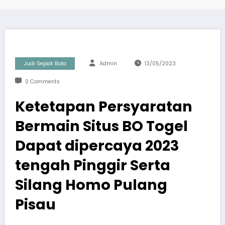
Judi Sepak Bola
Admin
13/05/2023
0 Comments
Ketetapan Persyaratan
Bermain Situs BO Togel
Dapat dipercaya 2023
tengah Pinggir Serta
Silang Homo Pulang
Pisau