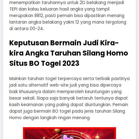
menempatkan taruhannya untuk 2D belakang menjadi
TEPI dan kalau keluaran hasil angka yang tampil
merupakan 8812, pasti pemain bisa dipastikan menang
lantaran angka belakang yakni 12 yang mana tergolong
di antara 00-24.
Keputusan Bermain Judi Kira-
kira Angka Taruhan Silang Homo
Situs BO Togel 2023
Mainkan taruhan togel terpercaya serta terbaik pastinya
jadi satu alternatif web-site judi yang bisa dipercaya
baik khususnya dalam memperoleh keuntungan yang
besar sekali. Siapa saja banyak betaruh tentunya dapat
kasih keamanan yang paling dapat diuntungkan. Pemain
dapat juga bermain BO togel pada jenis taruhan Silang
Homo dengan langkah ringan menang.