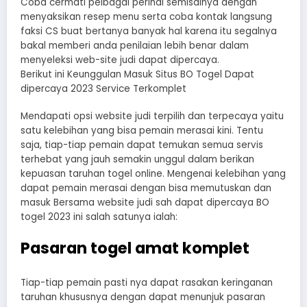
Coba cermati pelbagai perihal semisalnya dengan
menyaksikan resep menu serta coba kontak langsung
faksi CS buat bertanya banyak hal karena itu segalnya
bakal memberi anda penilaian lebih benar dalam
menyeleksi web-site judi dapat dipercaya.
Berikut ini Keunggulan Masuk Situs BO Togel Dapat
dipercaya 2023 Service Terkomplet
Mendapati opsi website judi terpilih dan terpecaya yaitu
satu kelebihan yang bisa pemain merasai kini. Tentu
saja, tiap-tiap pemain dapat temukan semua servis
terhebat yang jauh semakin unggul dalam berikan
kepuasan taruhan togel online. Mengenai kelebihan yang
dapat pemain merasai dengan bisa memutuskan dan
masuk Bersama website judi sah dapat dipercaya BO
togel 2023 ini salah satunya ialah:
Pasaran togel amat komplet
Tiap-tiap pemain pasti nya dapat rasakan keringanan
taruhan khususnya dengan dapat menunjuk pasaran