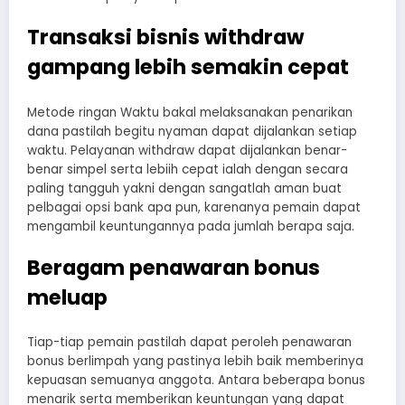
Transaksi bisnis withdraw
gampang lebih semakin cepat
Metode ringan Waktu bakal melaksanakan penarikan
dana pastilah begitu nyaman dapat dijalankan setiap
waktu. Pelayanan withdraw dapat dijalankan benar-
benar simpel serta lebiih cepat ialah dengan secara
paling tangguh yakni dengan sangatlah aman buat
pelbagai opsi bank apa pun, karenanya pemain dapat
mengambil keuntungannya pada jumlah berapa saja.
Beragam penawaran bonus
meluap
Tiap-tiap pemain pastilah dapat peroleh penawaran
bonus berlimpah yang pastinya lebih baik memberinya
kepuasan semuanya anggota. Antara beberapa bonus
menarik serta memberikan keuntungan yang dapat