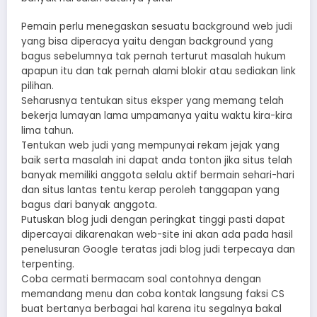
Pemain perlu menegaskan sesuatu background web judi
yang bisa diperacya yaitu dengan background yang
bagus sebelumnya tak pernah terturut masalah hukum
apapun itu dan tak pernah alami blokir atau sediakan link
pilihan.
Seharusnya tentukan situs eksper yang memang telah
bekerja lumayan lama umpamanya yaitu waktu kira-kira
lima tahun.
Tentukan web judi yang mempunyai rekam jejak yang
baik serta masalah ini dapat anda tonton jika situs telah
banyak memiliki anggota selalu aktif bermain sehari-hari
dan situs lantas tentu kerap peroleh tanggapan yang
bagus dari banyak anggota.
Putuskan blog judi dengan peringkat tinggi pasti dapat
dipercayai dikarenakan web-site ini akan ada pada hasil
penelusuran Google teratas jadi blog judi terpecaya dan
terpenting.
Coba cermati bermacam soal contohnya dengan
memandang menu dan coba kontak langsung faksi CS
buat bertanya berbagai hal karena itu segalnya bakal