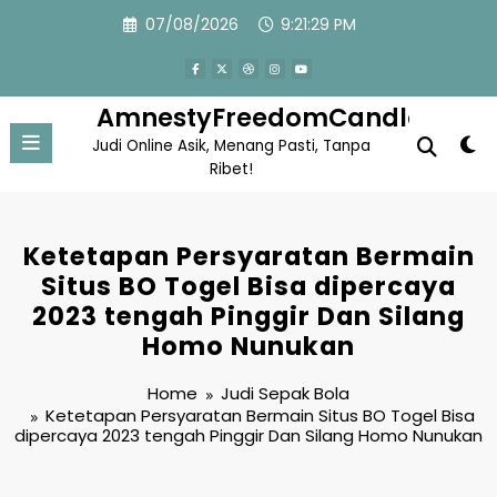
Skip
07/08/2026
9:21:30 PM
to
content
AmnestyFreedomCandles
Judi Online Asik, Menang Pasti, Tanpa
Ribet!
Ketetapan Persyaratan Bermain
Situs BO Togel Bisa dipercaya
2023 tengah Pinggir Dan Silang
Homo Nunukan
Home
Judi Sepak Bola
Ketetapan Persyaratan Bermain Situs BO Togel Bisa
dipercaya 2023 tengah Pinggir Dan Silang Homo Nunukan