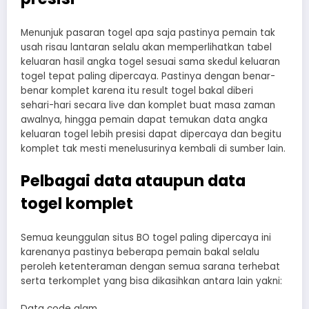
Menunjuk pasaran togel apa saja pastinya pemain tak
usah risau lantaran selalu akan memperlihatkan tabel
keluaran hasil angka togel sesuai sama skedul keluaran
togel tepat paling dipercaya. Pastinya dengan benar-
benar komplet karena itu result togel bakal diberi
sehari-hari secara live dan komplet buat masa zaman
awalnya, hingga pemain dapat temukan data angka
keluaran togel lebih presisi dapat dipercaya dan begitu
komplet tak mesti menelusurinya kembali di sumber lain.
Pelbagai data ataupun data
togel komplet
Semua keunggulan situs BO togel paling dipercaya ini
karenanya pastinya beberapa pemain bakal selalu
peroleh ketenteraman dengan semua sarana terhebat
serta terkomplet yang bisa dikasihkan antara lain yakni:
Data code alam