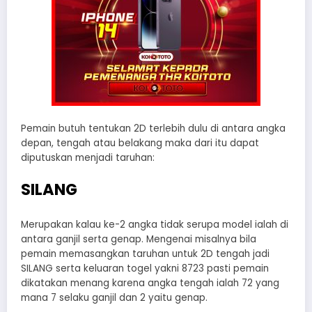
Pemain butuh tentukan 2D terlebih dulu di antara angka
depan, tengah atau belakang maka dari itu dapat
diputuskan menjadi taruhan:
SILANG
Merupakan kalau ke-2 angka tidak serupa model ialah di
antara ganjil serta genap. Mengenai misalnya bila
pemain memasangkan taruhan untuk 2D tengah jadi
SILANG serta keluaran togel yakni 8723 pasti pemain
dikatakan menang karena angka tengah ialah 72 yang
mana 7 selaku ganjil dan 2 yaitu genap.