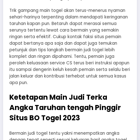
Trik gampang main togel akan terus-menerus nyaman
sehari-harinya terpenting dalam mendapati keringanan
taruhan kapan pun. Betaruh dapat merasai semua
serunya tertentu lewat cara bermain yang semakin
ringan serta efektif. Cukup kontak faksi situs pemain
dapat bertanya apa saja dan dapat juga temukan
petunjuk dan tips langkah bermain judi togel lebih
komplet dan ringan dipahami. Tentu, pemain juga
peroleh keluasaan service CS terus beri instruksi apapun
itu sampai dengerin keluh kesah pemain serta selalu beri
jalan keluar dan kontribusi terhebat untuk semua kasus
apa pun.
Ketetapan Main Judi Terka
Angka Taruhan tengah Pinggir
Situs BO Togel 2023
Bermain judi togel tentu yakni menempatkan angka
dengan tepat seperti sesuai keluaran hasil angka togel