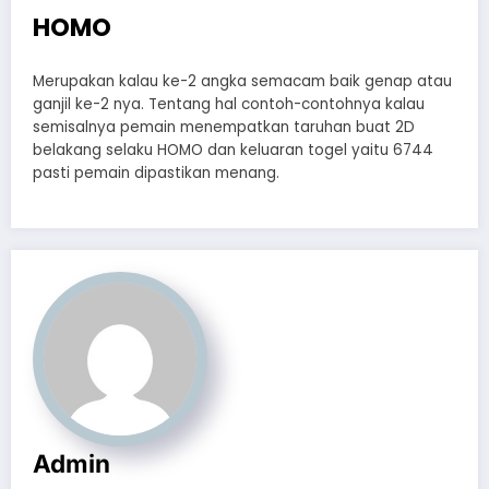
HOMO
Merupakan kalau ke-2 angka semacam baik genap atau
ganjil ke-2 nya. Tentang hal contoh-contohnya kalau
semisalnya pemain menempatkan taruhan buat 2D
belakang selaku HOMO dan keluaran togel yaitu 6744
pasti pemain dipastikan menang.
Admin