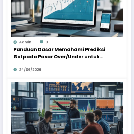
Admin
0
Panduan Dasar Memahami Prediksi
Gol pada Pasar Over/Under untuk
Pemula
24/06/2026