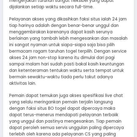
mengerjakan taruhan sangat fleksibel yang dapat
dijalankan setiap waktu secara full-time.
Pelayanan akses yang dikasihkan faksi situs ialah 24 jam
tiap harinya adalah dengan benar-benar unggul dan
menggembirakan karenanya dapat kasih serunya
berlainan yang tambah lebih mengesankan dan masalah
ini sangat nyaman untuk siapa-siapa saja bisa pilih
bermacam ragam taruhan togel terpilih. Dengan service
akses 24 jam non-stop karena itu dimulai dari pagi
sampai malam hari sudah pasti bakal kasih keuntungan
dan ketenteraman tentukan waktu serta tempat untuk
bermain sewaktu-waktu tiada perlu takut adanya
aktivitas lain.
Pemain dapat temukan juga akses spesifikasi live chat
yang selalu meringankan pemain terjalin langsung
dengan faksi situs BO togel dapat dipercaya maka
dapat terus-menerus mendapati pelayanan terbaiik
yang unggul dan pastinya mengesankan. Tiap pemain
dapat peroleh semua servis unggulan paling dipercaya
terlebih oleh karena ada pelayanan CS yang paling