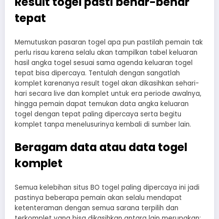
Result togel pasti benar-benar
tepat
Memutuskan pasaran togel apa pun pastilah pemain tak
perlu risau karena selalu akan tampilkan tabel keluaran
hasil angka togel sesuai sama agenda keluaran togel
tepat bisa dipercaya. Tentulah dengan sangatlah
komplet karenanya result togel akan dikasihkan sehari-
hari secara live dan komplet untuk era periode awalnya,
hingga pemain dapat temukan data angka keluaran
togel dengan tepat paling dipercaya serta begitu
komplet tanpa menelusurinya kembali di sumber lain.
Beragam data atau data togel
komplet
Semua kelebihan situs BO togel paling dipercaya ini jadi
pastinya beberapa pemain akan selalu mendapat
ketenteraman dengan semua sarana terpilih dan
terkomplet yang bisa dikasihkan antara lain merupakan: