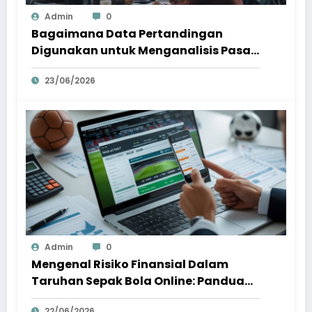
Admin
0
Bagaimana Data Pertandingan
Digunakan untuk Menganalisis Pasar
1X2 di Industri Perjudian
23/06/2026
Admin
0
Mengenal Risiko Finansial Dalam
Taruhan Sepak Bola Online: Panduan
Menyusun Strategi Cerdas
22/06/2026