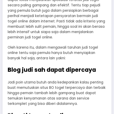
secara paling gampang dan efektif. Tentu tiap pejudi
yang pemula butuh juga dalam persiapkan berbagai
perihal menjadi ketetapan persyaratan bermain judi
togel online dalam internet. Pasti tidak ada kriteria yang
membuat lebih sulit pemain, hingga soal ini akan berasa
lebih intensif untuk siapa saja dalam menjalankan
perminan judi togel online.
Oleh karena itu, dalam mengawali taruhan judi togel
online tentu saja pemula hanya butuh menyiapkan
banyak hal saja, antara lain yakni:
Blog judi sah dapat dipercaya
Jadi poin utama butuh anda kedepankan kalau penting
buat memutuskan situs BO togel terpercaya dan terbaik
hingga pemain tambah lebih gampang buat dapat
temukan kenyamanan atas sarana dan service
terkomplet yang bisa diberi didalamnya.