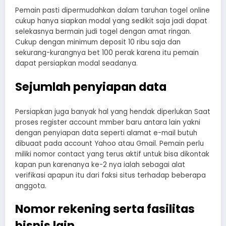
Pemain pasti dipermudahkan dalam taruhan togel online
cukup hanya siapkan modal yang sedikit saja jadi dapat
selekasnya bermain judi togel dengan amat ringan.
Cukup dengan minimum deposit 10 ribu saja dan
sekurang-kurangnya bet 100 perak karena itu pemain
dapat persiapkan modal seadanya.
Sejumlah penyiapan data
Persiapkan juga banyak hal yang hendak diperlukan Saat
proses register account mmber baru antara lain yakni
dengan penyiapan data seperti alamat e-mail butuh
dibuaat pada account Yahoo atau Gmail. Pemain perlu
miliki nomor contact yang terus aktif untuk bisa dikontak
kapan pun karenanya ke-2 nya ialah sebagai alat
verifikasi apapun itu dari faksi situs terhadap beberapa
anggota.
Nomor rekening serta fasilitas
bisnis lain