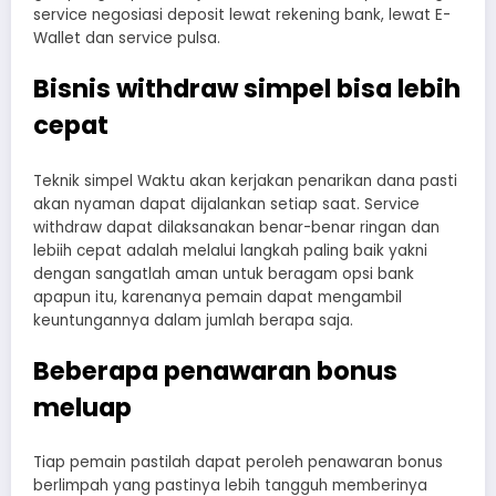
service negosiasi deposit lewat rekening bank, lewat E-
Wallet dan service pulsa.
Bisnis withdraw simpel bisa lebih
cepat
Teknik simpel Waktu akan kerjakan penarikan dana pasti
akan nyaman dapat dijalankan setiap saat. Service
withdraw dapat dilaksanakan benar-benar ringan dan
lebiih cepat adalah melalui langkah paling baik yakni
dengan sangatlah aman untuk beragam opsi bank
apapun itu, karenanya pemain dapat mengambil
keuntungannya dalam jumlah berapa saja.
Beberapa penawaran bonus
meluap
Tiap pemain pastilah dapat peroleh penawaran bonus
berlimpah yang pastinya lebih tangguh memberinya