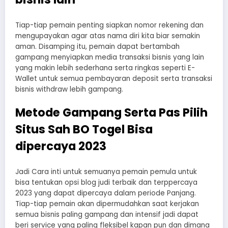
Tiap-tiap pemain penting siapkan nomor rekening dan
mengupayakan agar atas nama diri kita biar semakin
aman. Disamping itu, pemain dapat bertambah
gampang menyiapkan media transaksi bisnis yang lain
yang makin lebih sederhana serta ringkas seperti E-
Wallet untuk semua pembayaran deposit serta transaksi
bisnis withdraw lebih gampang.
Metode Gampang Serta Pas Pilih
Situs Sah BO Togel Bisa
dipercaya 2023
Jadi Cara inti untuk semuanya pemain pemula untuk
bisa tentukan opsi blog judi terbaik dan terppercaya
2023 yang dapat dipercaya dalam periode Panjang.
Tiap-tiap pemain akan dipermudahkan saat kerjakan
semua bisnis paling gampang dan intensif jadi dapat
beri service yang paling fleksibel kapan pun dan dimana