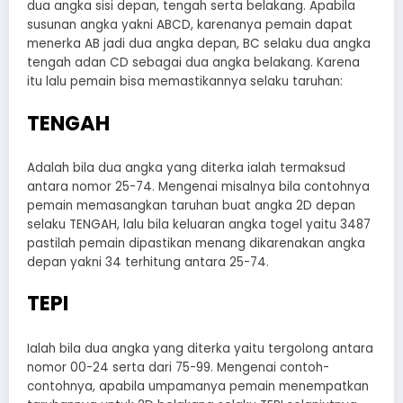
dua angka sisi depan, tengah serta belakang. Apabila
susunan angka yakni ABCD, karenanya pemain dapat
menerka AB jadi dua angka depan, BC selaku dua angka
tengah adan CD sebagai dua angka belakang. Karena
itu lalu pemain bisa memastikannya selaku taruhan:
TENGAH
Adalah bila dua angka yang diterka ialah termaksud
antara nomor 25-74. Mengenai misalnya bila contohnya
pemain memasangkan taruhan buat angka 2D depan
selaku TENGAH, lalu bila keluaran angka togel yaitu 3487
pastilah pemain dipastikan menang dikarenakan angka
depan yakni 34 terhitung antara 25-74.
TEPI
Ialah bila dua angka yang diterka yaitu tergolong antara
nomor 00-24 serta dari 75-99. Mengenai contoh-
contohnya, apabila umpamanya pemain menempatkan