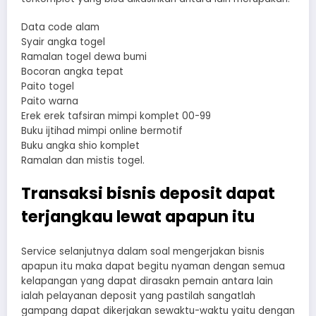
Data code alam
Syair angka togel
Ramalan togel dewa bumi
Bocoran angka tepat
Paito togel
Paito warna
Erek erek tafsiran mimpi komplet 00-99
Buku ijtihad mimpi online bermotif
Buku angka shio komplet
Ramalan dan mistis togel.
Transaksi bisnis deposit dapat
terjangkau lewat apapun itu
Service selanjutnya dalam soal mengerjakan bisnis
apapun itu maka dapat begitu nyaman dengan semua
kelapangan yang dapat dirasakn pemain antara lain
ialah pelayanan deposit yang pastilah sangatlah
gampang dapat dikerjakan sewaktu-waktu yaitu dengan