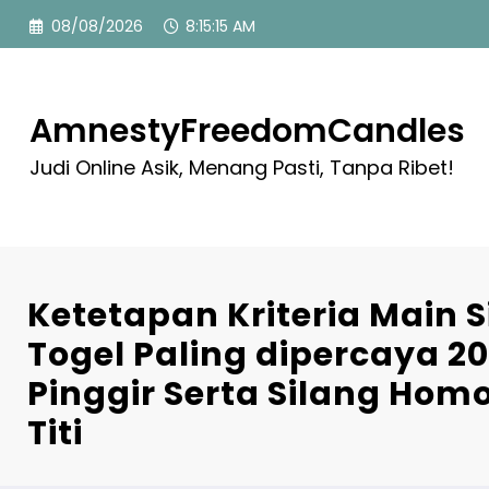
Skip
08/08/2026
8:15:16 AM
to
content
AmnestyFreedomCandles
Judi Online Asik, Menang Pasti, Tanpa Ribet!
Ketetapan Kriteria Main S
Togel Paling dipercaya 2
Pinggir Serta Silang Ho
Titi