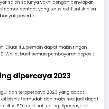
nyar salah satunya yakni dengan penyiapan
i nomor contact yang terus aktif untuk bisa
e banyak peserta.
. Diluar itu, pemain dapat makin ringan
ti E-Wallet buat semua pembayaran deposit
ling dipercaya 2023
nggul dan terppercaya 2023 yang dapat
si bisnis termudah dan maksimal jadi dapat
 situs BO togel sah paling dipercaya ini