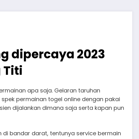
ing dipercaya 2023
Titi
ermainan apa saja. Gelaran taruhan
a spek permainan togel online dengan pakai
fisien dijalankan dimana saja serta kapan pun
n di bandar darat, tentunya service bermain