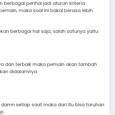
berbagai perihal jadi aturan kriteria
 pemain, maka soal ini bakal berasa lebih
an berbagai hal saja, salah satunya yaitu:
caya dan terbaik maka pemain akan tambah
hkan didalamnya.
h damn setiap saat maka dari itu bisa taruhan
p.