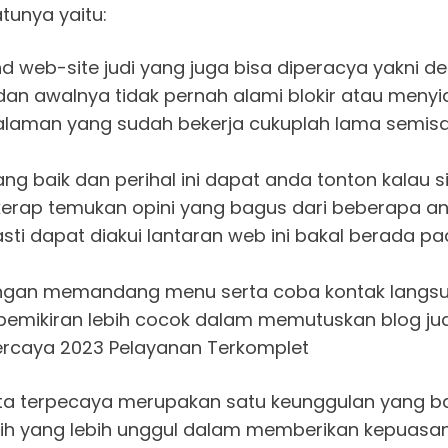
tunya yaitu:
 web-site judi yang juga bisa diperacya yakni
an awalnya tidak pernah alami blokir atau menyiap
laman yang sudah bekerja cukuplah lama semisal
g baik dan perihal ini dapat anda tonton kalau sit
 kerap temukan opini yang bagus dari beberapa a
asti dapat diakui lantaran web ini bakal berada p
gan memandang menu serta coba kontak langsung
emikiran lebih cocok dalam memutuskan blog judi
percaya 2023 Pelayanan Terkomplet
serta terpecaya merupakan satu keunggulan yang bak
h yang lebih unggul dalam memberikan kepuasan t