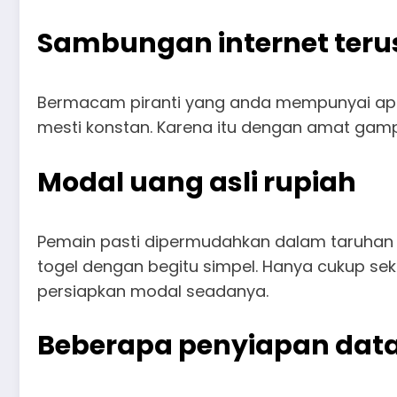
Sambungan internet teru
Bermacam piranti yang anda mempunyai apa p
mesti konstan. Karena itu dengan amat gamp
Modal uang asli rupiah
Pemain pasti dipermudahkan dalam taruhan to
togel dengan begitu simpel. Hanya cukup sek
persiapkan modal seadanya.
Beberapa penyiapan dat