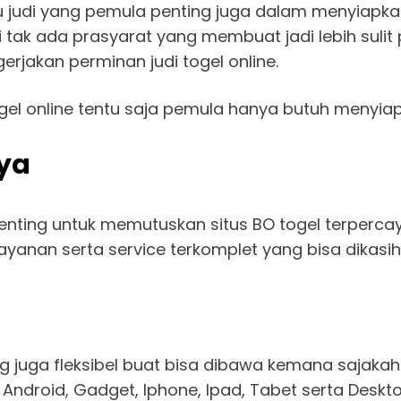
ku judi yang pemula penting juga dalam menyiapkan 
ti tak ada prasyarat yang membuat jadi lebih sulit
jakan perminan judi togel online.
el online tentu saja pemula hanya butuh menyiapk
aya
penting untuk memutuskan situs BO togel terper
ayanan serta service terkomplet yang bisa dikasi
ng juga fleksibel buat bisa dibawa kemana sajaka
ndroid, Gadget, Iphone, Ipad, Tabet serta Deskto