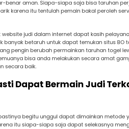
nar-benar aman. Siapa-siapa saja bisa taruhan pe
ik karena itu tentulah pemain bakal peroleh servi
 website judi dalam internet dapat kasih pelaya
ntuk banyak betaruh untuk dapat temukan situs BO 
yang pengin berubah permainkan taruhan togel lewa
muanya bisa anda melakukan secara amat gampan
n secara baik.
asti Dapat Bermain Judi Terk
l pastinya begitu unggul dapat dimainkan metode
karena itu siapa-siapa saja dapat selekasnya meng