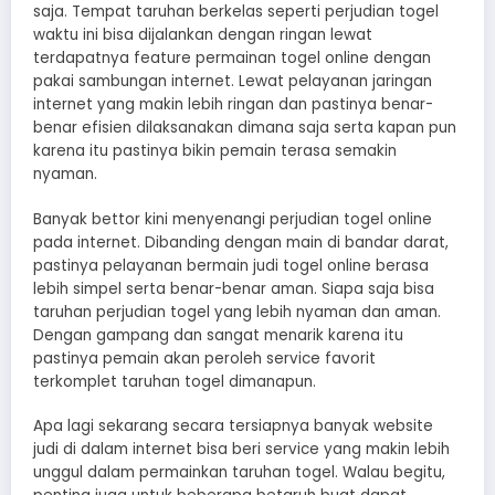
saja. Tempat taruhan berkelas seperti perjudian togel
waktu ini bisa dijalankan dengan ringan lewat
terdapatnya feature permainan togel online dengan
pakai sambungan internet. Lewat pelayanan jaringan
internet yang makin lebih ringan dan pastinya benar-
benar efisien dilaksanakan dimana saja serta kapan pun
karena itu pastinya bikin pemain terasa semakin
nyaman.
Banyak bettor kini menyenangi perjudian togel online
pada internet. Dibanding dengan main di bandar darat,
pastinya pelayanan bermain judi togel online berasa
lebih simpel serta benar-benar aman. Siapa saja bisa
taruhan perjudian togel yang lebih nyaman dan aman.
Dengan gampang dan sangat menarik karena itu
pastinya pemain akan peroleh service favorit
terkomplet taruhan togel dimanapun.
Apa lagi sekarang secara tersiapnya banyak website
judi di dalam internet bisa beri service yang makin lebih
unggul dalam permainkan taruhan togel. Walau begitu,