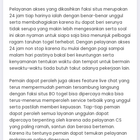
Pelayanan akses yang dikasihkan faksi situs merupakan
24 jam tiap harinya ialah dengan benar-benar unggul
serta membahagiakan karena itu dapat beri serunya
tidak serupa yang makin lebih mengesankan serta soal
ini akan nyaman untuk siapa saja bisa menunjuk pelbagai
ragam taruhan togel terhebat. Dengan pelayanan akses
24 jam non stop karena itu mulai dengan pagi sampai
malam hari pastinya bakal beri keuntungan serta
kenyamanan tentukan waktu dan tempat untuk bermain
sewaktu-waktu tiada butuh takut adanya pekerjaan lain.
Pemain dapat peroleh juga akses feature live chat yang
terus mempermudah pemain tersambung langsung
dengan faksi situs BO togel bisa dipercaya maka bisa
terus-menerus memperoleh service terbaiik yang unggul
serta pastilah memberi kepuasan. Tiap-tiap pemain
dapat peroleh semua layanan unggulan dapat
dipercaya terpenting oleh karena ada pelayanan CS
yang paling ramah, santun dan berasa berteman.
Karena itu tentunya pemain dapat temukan pelayanan
maksimum paling dipercaya.