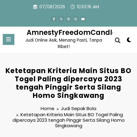
Skip
07/08/2026
10:53:17 AM
to
content
AmnestyFreedomCandles
Judi Online Asik, Menang Pasti, Tanpa
Ribet!
Ketetapan Kriteria Main Situs BO
Togel Paling dipercaya 2023
tengah Pinggir Serta Silang
Homo Singkawang
Home
Judi Sepak Bola
Ketetapan Kriteria Main Situs BO Togel Paling
dipercaya 2023 tengah Pinggir Serta Silang Homo
Singkawang