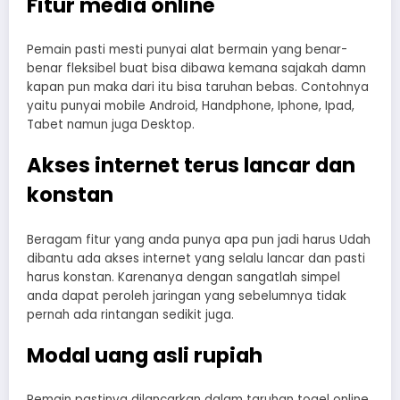
Fitur media online
Pemain pasti mesti punyai alat bermain yang benar-
benar fleksibel buat bisa dibawa kemana sajakah damn
kapan pun maka dari itu bisa taruhan bebas. Contohnya
yaitu punyai mobile Android, Handphone, Iphone, Ipad,
Tabet namun juga Desktop.
Akses internet terus lancar dan
konstan
Beragam fitur yang anda punya apa pun jadi harus Udah
dibantu ada akses internet yang selalu lancar dan pasti
harus konstan. Karenanya dengan sangatlah simpel
anda dapat peroleh jaringan yang sebelumnya tidak
pernah ada rintangan sedikit juga.
Modal uang asli rupiah
Pemain pastinya dilancarkan dalam taruhan togel online