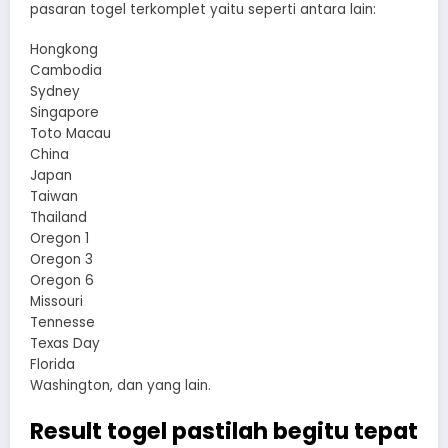
pasaran togel terkomplet yaitu seperti antara lain:
Hongkong
Cambodia
Sydney
Singapore
Toto Macau
China
Japan
Taiwan
Thailand
Oregon 1
Oregon 3
Oregon 6
Missouri
Tennesse
Texas Day
Florida
Washington, dan yang lain.
Result togel pastilah begitu tepat