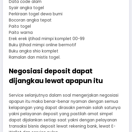
Data code alam
Syair angka togel
Perkiraan togel dewa bumi
Bocoran angka tepat
Paito togel
Paito warna
Erek erek ijtihad mimpi komplet 00-99
Buku ijtihad mimpi online bermotif
Buku angka shio komplet
Ramalan dan mistis togel.
Negosiasi deposit dapat
dijangkau lewat apapun itu
Service selanjutnya dalam soal mengerjakan negosiasi
apapun itu maka benar-benar nyaman dengan semua
kelapangan yang dapat dirasakn pemain salah satunya
yakni pelayanan deposit yang pastilah amat simpel
dapat dijalankan setiap saat yakni dengan pelayanan
transaksi bisnis deposit lewat rekening bank, lewat E-