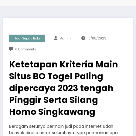
Judi Sepak Bola
Admin
10/05/2023
0 Comments
Ketetapan Kriteria Main
Situs BO Togel Paling
dipercaya 2023 tengah
Pinggir Serta Silang
Homo Singkawang
Beragam serunya bermain judi pada internet udah
banyak dirasa untuk seluruhnya type permainan apa