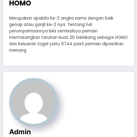
HOMO
Merupakan apabila ke-2 angka sama dengan baik
genap atau ganjil ke-2 nya. Tentang hal
perumpamaannya bila semisalnya pemain
memasangkan taruhan buat 2D belakang sebagai HOMO
dan keluaran togel yaitu 6744 pasti pemain dipastikan
menang.
Admin