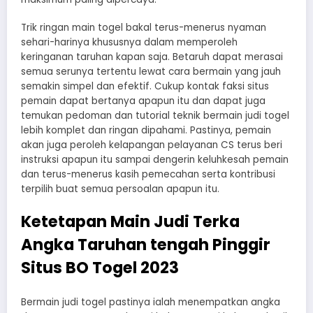
Trik ringan main togel bakal terus-menerus nyaman
sehari-harinya khususnya dalam memperoleh
keringanan taruhan kapan saja. Betaruh dapat merasai
semua serunya tertentu lewat cara bermain yang jauh
semakin simpel dan efektif. Cukup kontak faksi situs
pemain dapat bertanya apapun itu dan dapat juga
temukan pedoman dan tutorial teknik bermain judi togel
lebih komplet dan ringan dipahami. Pastinya, pemain
akan juga peroleh kelapangan pelayanan CS terus beri
instruksi apapun itu sampai dengerin keluhkesah pemain
dan terus-menerus kasih pemecahan serta kontribusi
terpilih buat semua persoalan apapun itu.
Ketetapan Main Judi Terka
Angka Taruhan tengah Pinggir
Situs BO Togel 2023
Bermain judi togel pastinya ialah menempatkan angka