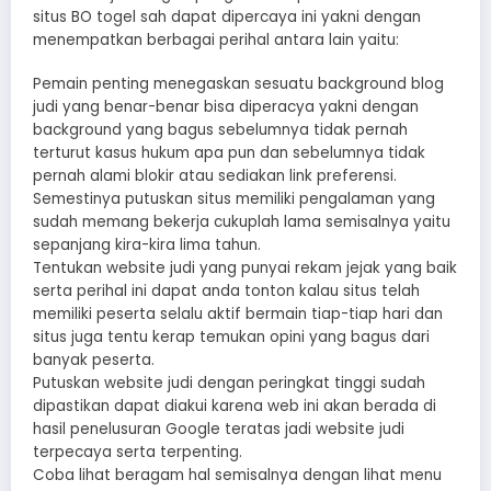
situs BO togel sah dapat dipercaya ini yakni dengan
menempatkan berbagai perihal antara lain yaitu:
Pemain penting menegaskan sesuatu background blog
judi yang benar-benar bisa diperacya yakni dengan
background yang bagus sebelumnya tidak pernah
terturut kasus hukum apa pun dan sebelumnya tidak
pernah alami blokir atau sediakan link preferensi.
Semestinya putuskan situs memiliki pengalaman yang
sudah memang bekerja cukuplah lama semisalnya yaitu
sepanjang kira-kira lima tahun.
Tentukan website judi yang punyai rekam jejak yang baik
serta perihal ini dapat anda tonton kalau situs telah
memiliki peserta selalu aktif bermain tiap-tiap hari dan
situs juga tentu kerap temukan opini yang bagus dari
banyak peserta.
Putuskan website judi dengan peringkat tinggi sudah
dipastikan dapat diakui karena web ini akan berada di
hasil penelusuran Google teratas jadi website judi
terpecaya serta terpenting.
Coba lihat beragam hal semisalnya dengan lihat menu