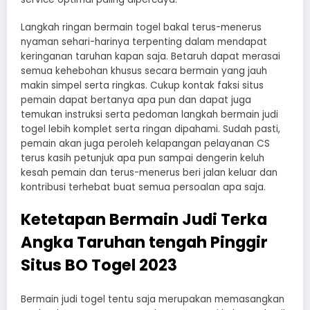
Langkah ringan bermain togel bakal terus-menerus
nyaman sehari-harinya terpenting dalam mendapat
keringanan taruhan kapan saja. Betaruh dapat merasai
semua kehebohan khusus secara bermain yang jauh
makin simpel serta ringkas. Cukup kontak faksi situs
pemain dapat bertanya apa pun dan dapat juga
temukan instruksi serta pedoman langkah bermain judi
togel lebih komplet serta ringan dipahami. Sudah pasti,
pemain akan juga peroleh kelapangan pelayanan CS
terus kasih petunjuk apa pun sampai dengerin keluh
kesah pemain dan terus-menerus beri jalan keluar dan
kontribusi terhebat buat semua persoalan apa saja.
Ketetapan Bermain Judi Terka
Angka Taruhan tengah Pinggir
Situs BO Togel 2023
Bermain judi togel tentu saja merupakan memasangkan