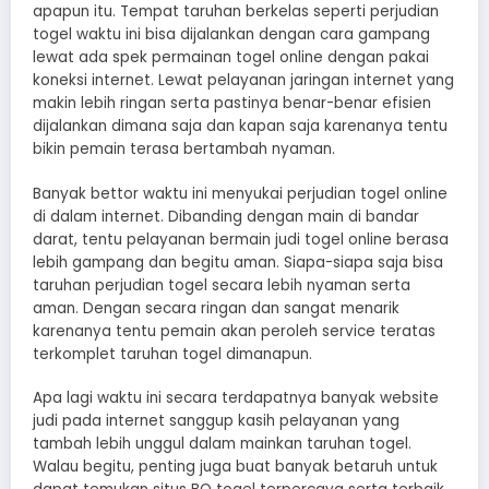
apapun itu. Tempat taruhan berkelas seperti perjudian
togel waktu ini bisa dijalankan dengan cara gampang
lewat ada spek permainan togel online dengan pakai
koneksi internet. Lewat pelayanan jaringan internet yang
makin lebih ringan serta pastinya benar-benar efisien
dijalankan dimana saja dan kapan saja karenanya tentu
bikin pemain terasa bertambah nyaman.
Banyak bettor waktu ini menyukai perjudian togel online
di dalam internet. Dibanding dengan main di bandar
darat, tentu pelayanan bermain judi togel online berasa
lebih gampang dan begitu aman. Siapa-siapa saja bisa
taruhan perjudian togel secara lebih nyaman serta
aman. Dengan secara ringan dan sangat menarik
karenanya tentu pemain akan peroleh service teratas
terkomplet taruhan togel dimanapun.
Apa lagi waktu ini secara terdapatnya banyak website
judi pada internet sanggup kasih pelayanan yang
tambah lebih unggul dalam mainkan taruhan togel.
Walau begitu, penting juga buat banyak betaruh untuk