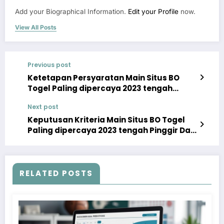
Add your Biographical Information.
Edit your Profile
now.
View All Posts
Previous post
Ketetapan Persyaratan Main Situs BO
Togel Paling dipercaya 2023 tengah
Pinggir Dan Silang Homo Banjarbaru
Next post
Keputusan Kriteria Main Situs BO Togel
Paling dipercaya 2023 tengah Pinggir Dan
Silang Homo Muara Teweh
RELATED POSTS