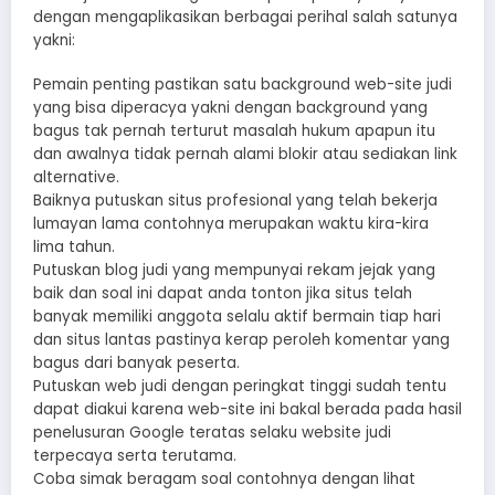
dengan mengaplikasikan berbagai perihal salah satunya
yakni:
Pemain penting pastikan satu background web-site judi
yang bisa diperacya yakni dengan background yang
bagus tak pernah terturut masalah hukum apapun itu
dan awalnya tidak pernah alami blokir atau sediakan link
alternative.
Baiknya putuskan situs profesional yang telah bekerja
lumayan lama contohnya merupakan waktu kira-kira
lima tahun.
Putuskan blog judi yang mempunyai rekam jejak yang
baik dan soal ini dapat anda tonton jika situs telah
banyak memiliki anggota selalu aktif bermain tiap hari
dan situs lantas pastinya kerap peroleh komentar yang
bagus dari banyak peserta.
Putuskan web judi dengan peringkat tinggi sudah tentu
dapat diakui karena web-site ini bakal berada pada hasil
penelusuran Google teratas selaku website judi
terpecaya serta terutama.
Coba simak beragam soal contohnya dengan lihat