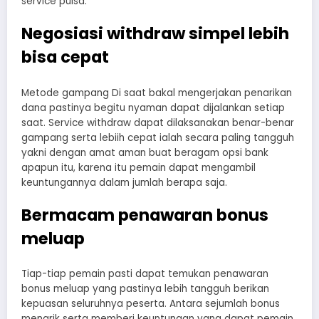
service pulsa.
Negosiasi withdraw simpel lebih
bisa cepat
Metode gampang Di saat bakal mengerjakan penarikan
dana pastinya begitu nyaman dapat dijalankan setiap
saat. Service withdraw dapat dilaksanakan benar-benar
gampang serta lebiih cepat ialah secara paling tangguh
yakni dengan amat aman buat beragam opsi bank
apapun itu, karena itu pemain dapat mengambil
keuntungannya dalam jumlah berapa saja.
Bermacam penawaran bonus
meluap
Tiap-tiap pemain pasti dapat temukan penawaran
bonus meluap yang pastinya lebih tangguh berikan
kepuasan seluruhnya peserta. Antara sejumlah bonus
menarik serta memberi keuntungan yang dapat pemain