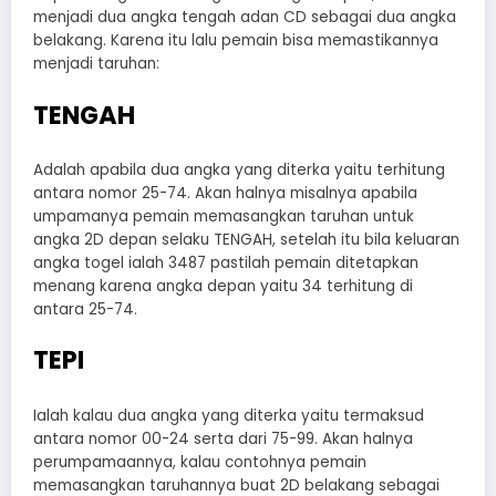
menjadi dua angka tengah adan CD sebagai dua angka
belakang. Karena itu lalu pemain bisa memastikannya
menjadi taruhan:
TENGAH
Adalah apabila dua angka yang diterka yaitu terhitung
antara nomor 25-74. Akan halnya misalnya apabila
umpamanya pemain memasangkan taruhan untuk
angka 2D depan selaku TENGAH, setelah itu bila keluaran
angka togel ialah 3487 pastilah pemain ditetapkan
menang karena angka depan yaitu 34 terhitung di
antara 25-74.
TEPI
Ialah kalau dua angka yang diterka yaitu termaksud
antara nomor 00-24 serta dari 75-99. Akan halnya
perumpamaannya, kalau contohnya pemain
memasangkan taruhannya buat 2D belakang sebagai