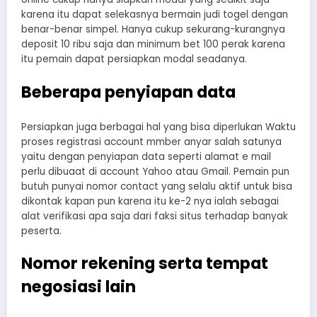
karena itu dapat selekasnya bermain judi togel dengan
benar-benar simpel. Hanya cukup sekurang-kurangnya
deposit 10 ribu saja dan minimum bet 100 perak karena
itu pemain dapat persiapkan modal seadanya.
Beberapa penyiapan data
Persiapkan juga berbagai hal yang bisa diperlukan Waktu
proses registrasi account mmber anyar salah satunya
yaitu dengan penyiapan data seperti alamat e mail
perlu dibuaat di account Yahoo atau Gmail. Pemain pun
butuh punyai nomor contact yang selalu aktif untuk bisa
dikontak kapan pun karena itu ke-2 nya ialah sebagai
alat verifikasi apa saja dari faksi situs terhadap banyak
peserta.
Nomor rekening serta tempat
negosiasi lain