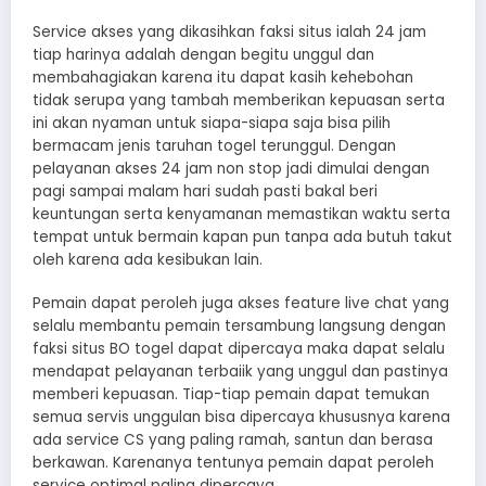
Service akses yang dikasihkan faksi situs ialah 24 jam
tiap harinya adalah dengan begitu unggul dan
membahagiakan karena itu dapat kasih kehebohan
tidak serupa yang tambah memberikan kepuasan serta
ini akan nyaman untuk siapa-siapa saja bisa pilih
bermacam jenis taruhan togel terunggul. Dengan
pelayanan akses 24 jam non stop jadi dimulai dengan
pagi sampai malam hari sudah pasti bakal beri
keuntungan serta kenyamanan memastikan waktu serta
tempat untuk bermain kapan pun tanpa ada butuh takut
oleh karena ada kesibukan lain.
Pemain dapat peroleh juga akses feature live chat yang
selalu membantu pemain tersambung langsung dengan
faksi situs BO togel dapat dipercaya maka dapat selalu
mendapat pelayanan terbaiik yang unggul dan pastinya
memberi kepuasan. Tiap-tiap pemain dapat temukan
semua servis unggulan bisa dipercaya khususnya karena
ada service CS yang paling ramah, santun dan berasa
berkawan. Karenanya tentunya pemain dapat peroleh
service optimal paling dipercaya.