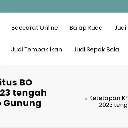
Baccarat Online
Balap Kuda
Judi
Judi Tembak Ikan
Judi Sepak Bola
itus BO
023 tengah
Ketetapan Kri
mo Gunung
2023 teng