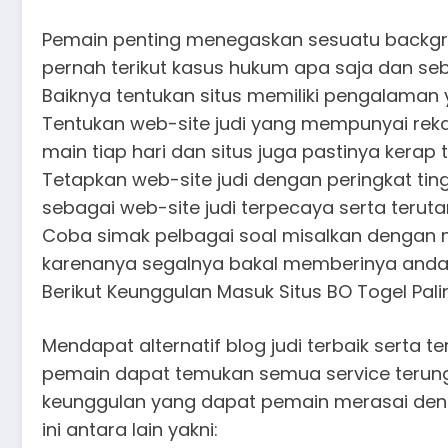
Pemain penting menegaskan sesuatu backgro
pernah terikut kasus hukum apa saja dan sebe
Baiknya tentukan situs memiliki pengalaman 
Tentukan web-site judi yang mempunyai rekam 
main tiap hari dan situs juga pastinya kera
Tetapkan web-site judi dengan peringkat ting
sebagai web-site judi terpecaya serta terut
Coba simak pelbagai soal misalkan dengan m
karenanya segalnya bakal memberinya anda pe
Berikut Keunggulan Masuk Situs BO Togel Pal
Mendapat alternatif blog judi terbaik serta 
pemain dapat temukan semua service terungg
keunggulan yang dapat pemain merasai deng
ini antara lain yakni: