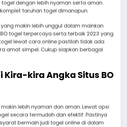
an togel dengan lebih nyaman serta aman.
rkomplet taruhan togel dimanapun.
e yang makin lebih unggul dalam mainkan
 BO togel terpercaya serta terbaik 2023 yang
gel lewat cara online pastilah tidak ada
ra amat simpel. Cukup siapkan berbagai
i Kira-kira Angka Situs BO
ng makin lebih nyaman dan aman. Lewat opsi
togel secara termudah dan efektif. Pastinya
arat bermain judi togel online di dalam