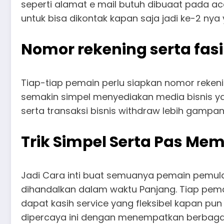
seperti alamat e mail butuh dibuaat pada a
untuk bisa dikontak kapan saja jadi ke-2 nya 
Nomor rekening serta fasil
Tiap-tiap pemain perlu siapkan nomor rekenin
semakin simpel menyediakan media bisnis ya
serta transaksi bisnis withdraw lebih gampan
Trik Simpel Serta Pas Me
Jadi Cara inti buat semuanya pemain pemula
dihandalkan dalam waktu Panjang. Tiap pem
dapat kasih service yang fleksibel kapan p
dipercaya ini dengan menempatkan berbagai 