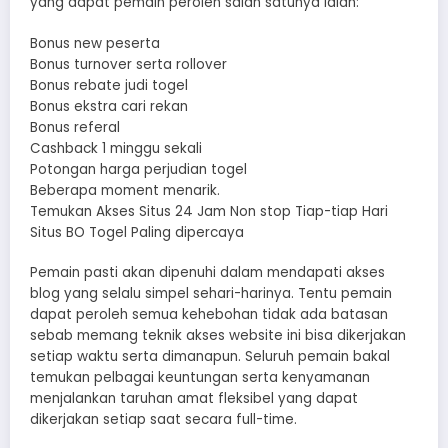
yang dapat pemain peroleh salah satunya ialah:
Bonus new peserta
Bonus turnover serta rollover
Bonus rebate judi togel
Bonus ekstra cari rekan
Bonus referal
Cashback 1 minggu sekali
Potongan harga perjudian togel
Beberapa moment menarik.
Temukan Akses Situs 24 Jam Non stop Tiap-tiap Hari
Situs BO Togel Paling dipercaya
Pemain pasti akan dipenuhi dalam mendapati akses
blog yang selalu simpel sehari-harinya. Tentu pemain
dapat peroleh semua kehebohan tidak ada batasan
sebab memang teknik akses website ini bisa dikerjakan
setiap waktu serta dimanapun. Seluruh pemain bakal
temukan pelbagai keuntungan serta kenyamanan
menjalankan taruhan amat fleksibel yang dapat
dikerjakan setiap saat secara full-time.