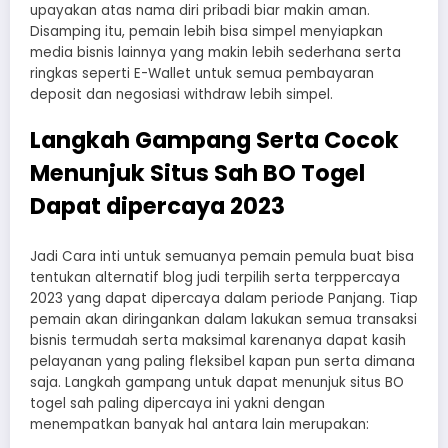
upayakan atas nama diri pribadi biar makin aman.
Disamping itu, pemain lebih bisa simpel menyiapkan
media bisnis lainnya yang makin lebih sederhana serta
ringkas seperti E-Wallet untuk semua pembayaran
deposit dan negosiasi withdraw lebih simpel.
Langkah Gampang Serta Cocok
Menunjuk Situs Sah BO Togel
Dapat dipercaya 2023
Jadi Cara inti untuk semuanya pemain pemula buat bisa
tentukan alternatif blog judi terpilih serta terppercaya
2023 yang dapat dipercaya dalam periode Panjang. Tiap
pemain akan diringankan dalam lakukan semua transaksi
bisnis termudah serta maksimal karenanya dapat kasih
pelayanan yang paling fleksibel kapan pun serta dimana
saja. Langkah gampang untuk dapat menunjuk situs BO
togel sah paling dipercaya ini yakni dengan
menempatkan banyak hal antara lain merupakan: