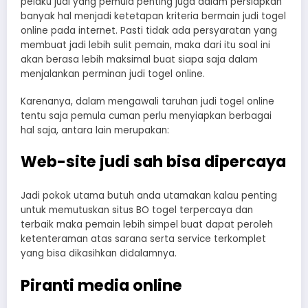
pelaku judi yang pemula penting juga dalam persiapkan
banyak hal menjadi ketetapan kriteria bermain judi togel
online pada internet. Pasti tidak ada persyaratan yang
membuat jadi lebih sulit pemain, maka dari itu soal ini
akan berasa lebih maksimal buat siapa saja dalam
menjalankan perminan judi togel online.
Karenanya, dalam mengawali taruhan judi togel online
tentu saja pemula cuman perlu menyiapkan berbagai
hal saja, antara lain merupakan:
Web-site judi sah bisa dipercaya
Jadi pokok utama butuh anda utamakan kalau penting
untuk memutuskan situs BO togel terpercaya dan
terbaik maka pemain lebih simpel buat dapat peroleh
ketenteraman atas sarana serta service terkomplet
yang bisa dikasihkan didalamnya.
Piranti media online