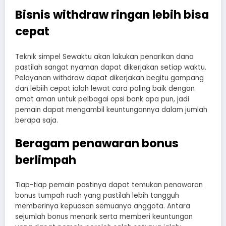
Bisnis withdraw ringan lebih bisa
cepat
Teknik simpel Sewaktu akan lakukan penarikan dana
pastilah sangat nyaman dapat dikerjakan setiap waktu.
Pelayanan withdraw dapat dikerjakan begitu gampang
dan lebiih cepat ialah lewat cara paling baik dengan
amat aman untuk pelbagai opsi bank apa pun, jadi
pemain dapat mengambil keuntungannya dalam jumlah
berapa saja.
Beragam penawaran bonus
berlimpah
Tiap-tiap pemain pastinya dapat temukan penawaran
bonus tumpah ruah yang pastilah lebih tangguh
memberinya kepuasan semuanya anggota. Antara
sejumlah bonus menarik serta memberi keuntungan