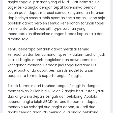
angka togel di pasaran yang di ikuti. Buat bermain judi
togel terka angka dengan tepat karenanya pemain
sudah pasti dapat merasai semua kenyamanan taruhan
tiap harinya secara lebih nyaman serta aman. Siapa saja
pastilah dapat peroleh semua kehebohan taruhan togel
online lantaran bebas pilih type taruhan yang
mendapatkan dimainkan dengan bebas kapan saja dan
dimana saja.
Tentu beberapa betaruh dapat merasai semua
kehebohan dan kenyamanan spesifik dalam taruhan jadi
soal ini begitu membahagiakan dan bawa pemain di
keringanan menang. Bermain judi togel Bersama BO
togel pasti anda dapat bermain di model taruhan
apapun itu termask seperti tengah Pinggir.
Teknik bermain dari taruhan tengah Pinggir ini dengan
memastikan 2D lebih dulu ialah 2 angka berturutan yaitu
dua angka sisi depan, tengah dan belakang. Apabila
susunan angka ialah ABCD, karena itu pemain dapat
menerka AB sebagai dua angka depan, BC jadi dua
angka tengah adan CD menjadi dua angka belakang.