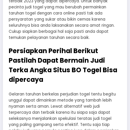
terbaik 2023 yang dapat dipercaya. Untuk banyak
pecinta judi togel yang mau berubah permainkan
taruhan togel dengan cara online pasti tak ada
persyaratan yang sukar atau bikin cemas karena
seluruhnya bisa anda laksanakan secara amat ringan.
Cukup siapkan berbagai hal saja pasti anda dapat
temukan pelayanan taruhan secara baik.
Persiapkan Perihal Berikut
Pastilah Dapat Bermain Judi
Terka Angka Situs BO Togel Bisa
dipercaya
Gelaran taruhan berkelas perjudian togel tentu begitu
unggul dapat dimainkan metode yang tambah lebih
nyaman serta aman. Lewat alternatif web judi
terpercaya dan terbaik karena itu siapa saja dapat
selekasnya menjalankan spekulasi teratas judi togel
yang paling gampang serta efektif. Tentu saja tiap