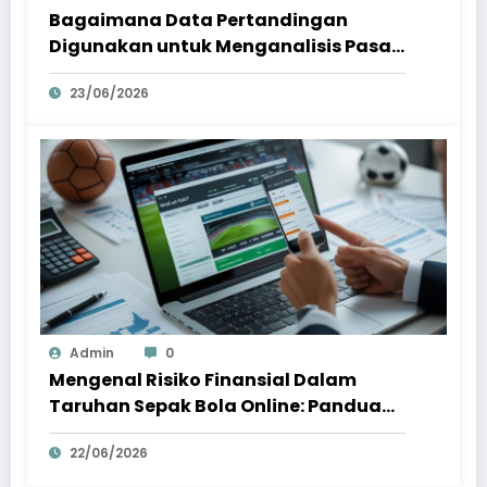
Bagaimana Data Pertandingan
Digunakan untuk Menganalisis Pasar
1X2 di Industri Perjudian
23/06/2026
Admin
0
Mengenal Risiko Finansial Dalam
Taruhan Sepak Bola Online: Panduan
Menyusun Strategi Cerdas
22/06/2026