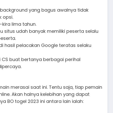
n background yang bagus awalnya tidak
 opsi.
kira lima tahun.
au situs udah banyak memiliki peserta selalu
eserta.
di hasil pelacakan Google teratas selaku
CS buat bertanya berbagai perihal
ipercaya.
ain merasai saat ini. Tentu saja, tiap pemain
nline. Akan halnya kelebihan yang dapat
BO togel 2023 ini antara lain ialah: