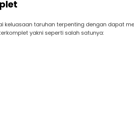
plet
i keluasaan taruhan terpenting dengan dapat me
erkomplet yakni seperti salah satunya: