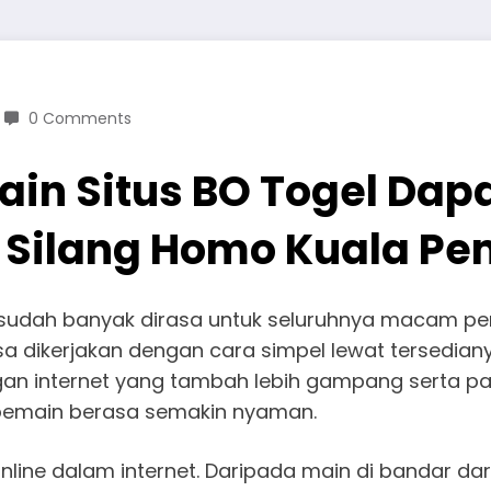
0 Comments
ain Situs BO Togel Dap
a Silang Homo Kuala 
t sudah banyak dirasa untuk seluruhnya macam p
 bisa dikerjakan dengan cara simpel lewat tersedia
ngan internet yang tambah lebih gampang serta pas
 pemain berasa semakin nyaman.
nline dalam internet. Daripada main di bandar dar