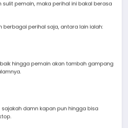
 sulit pemain, maka perihal ini bakal berasa
berbagai perihal saja, antara lain ialah:
 terbaik hingga pemain akan tambah gampang
alamnya.
a sajakah damn kapan pun hingga bisa
ktop.