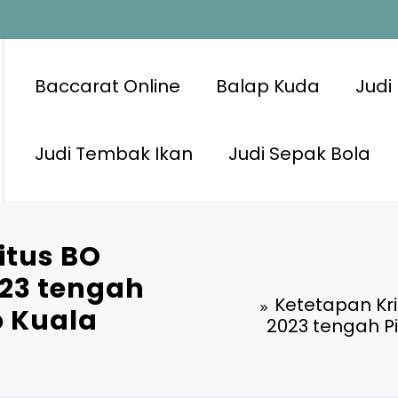
Baccarat Online
Balap Kuda
Judi
Judi Tembak Ikan
Judi Sepak Bola
itus BO
023 tengah
Ketetapan Kri
o Kuala
2023 tengah P