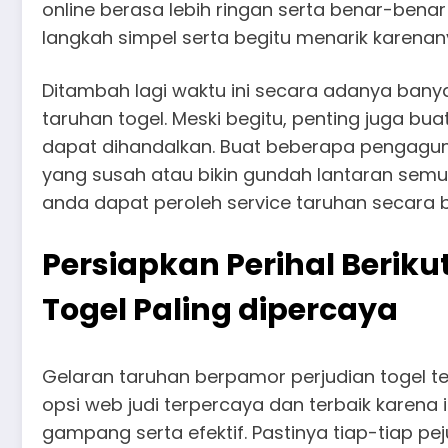
online berasa lebih ringan serta benar-bena
langkah simpel serta begitu menarik karenan
Ditambah lagi waktu ini secara adanya bany
taruhan togel. Meski begitu, penting juga bu
dapat dihandalkan. Buat beberapa pengagum j
yang susah atau bikin gundah lantaran semu
anda dapat peroleh service taruhan secara b
Persiapkan Perihal Beriku
Togel Paling dipercaya
Gelaran taruhan berpamor perjudian togel t
opsi web judi terpercaya dan terbaik karena 
gampang serta efektif. Pastinya tiap-tiap p