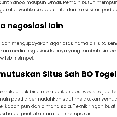
ccount Yahoo maupun Gmail. Pemain butuh mempuny
ai alat verifikasi apapun itu dari faksi situs pad
 negosiasi lain
 dan mengupayakan agar atas nama diri kita send
an media negosiasi lainnya yang tambah simpel 
 lebih simpel.
mutuskan Situs Sah BO Togel
emula untuk bisa memastikan opsi website judi t
emain pasti dipermudahkan saat melakukan semu
bel kapan pun dan dimana saja. Teknik ringan buat
berbagai perihal antara lain merupakan: