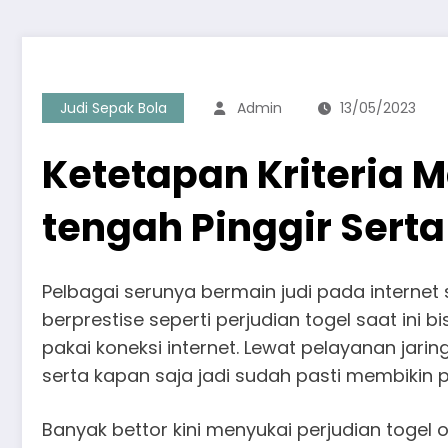
Judi Sepak Bola
Admin
13/05/2023
Ketetapan Kriteria M
tengah Pinggir Sert
Pelbagai serunya bermain judi pada interne
berprestise seperti perjudian togel saat ini
pakai koneksi internet. Lewat pelayanan jari
serta kapan saja jadi sudah pasti membikin
Banyak bettor kini menyukai perjudian togel o