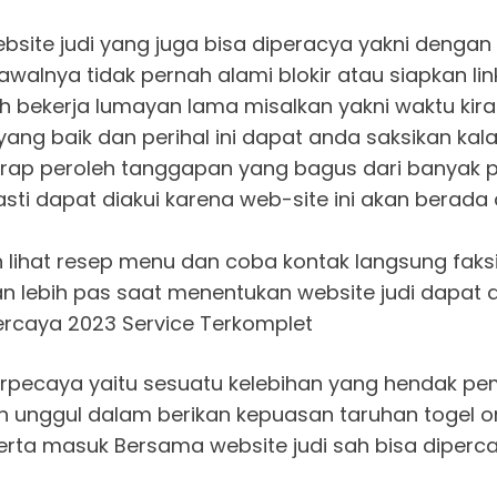
bsite judi yang juga bisa diperacya yakni denga
alnya tidak pernah alami blokir atau siapkan link
 bekerja lumayan lama misalkan yakni waktu kira-
 yang baik dan perihal ini dapat anda saksikan kal
 kerap peroleh tanggapan yang bagus dari banyak p
sti dapat diakui karena web-site ini akan berada 
ihat resep menu dan coba kontak langsung faksi 
n lebih pas saat menentukan website judi dapat d
percaya 2023 Service Terkomplet
erpecaya yaitu sesuatu kelebihan yang hendak pem
bih unggul dalam berikan kepuasan taruhan togel o
 masuk Bersama website judi sah bisa dipercaya 