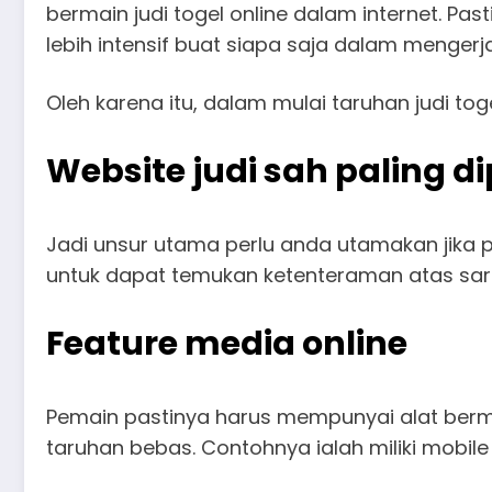
bermain judi togel online dalam internet. Pa
lebih intensif buat siapa saja dalam mengerja
Oleh karena itu, dalam mulai taruhan judi tog
Website judi sah paling d
Jadi unsur utama perlu anda utamakan jika 
untuk dapat temukan ketenteraman atas sara
Feature media online
Pemain pastinya harus mempunyai alat berma
taruhan bebas. Contohnya ialah miliki mobile