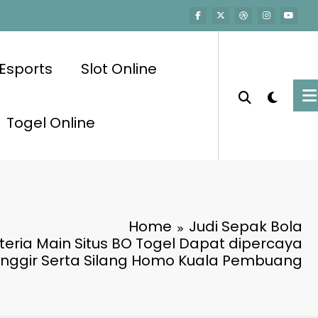
 Esports
Slot Online
Togel Online
Home
Judi Sepak Bola
teria Main Situs BO Togel Dapat dipercaya
inggir Serta Silang Homo Kuala Pembuang