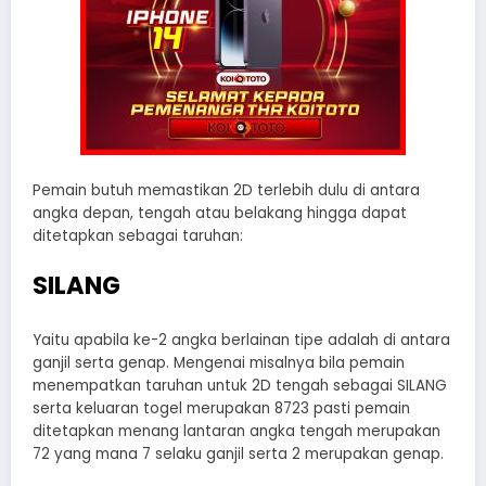
Pemain butuh memastikan 2D terlebih dulu di antara
angka depan, tengah atau belakang hingga dapat
ditetapkan sebagai taruhan:
SILANG
Yaitu apabila ke-2 angka berlainan tipe adalah di antara
ganjil serta genap. Mengenai misalnya bila pemain
menempatkan taruhan untuk 2D tengah sebagai SILANG
serta keluaran togel merupakan 8723 pasti pemain
ditetapkan menang lantaran angka tengah merupakan
72 yang mana 7 selaku ganjil serta 2 merupakan genap.