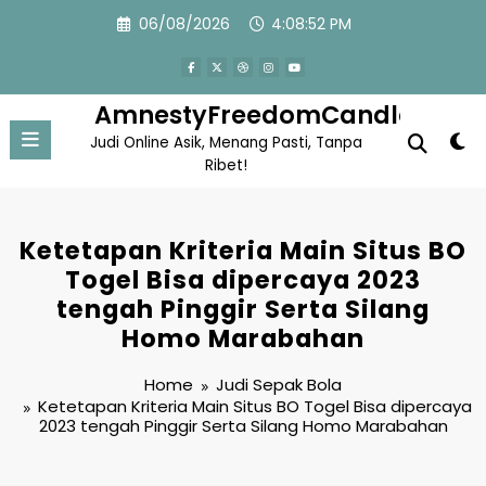
Skip
06/08/2026
4:08:53 PM
to
content
AmnestyFreedomCandles
Judi Online Asik, Menang Pasti, Tanpa
Ribet!
Ketetapan Kriteria Main Situs BO
Togel Bisa dipercaya 2023
tengah Pinggir Serta Silang
Homo Marabahan
Home
Judi Sepak Bola
Ketetapan Kriteria Main Situs BO Togel Bisa dipercaya
2023 tengah Pinggir Serta Silang Homo Marabahan