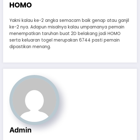
HOMO
Yakni kalau ke-2 angka semacam baik genap atau ganjil
ke-2 nya. Adapun misalnya kalau umpamanya pemain
menempatkan taruhan buat 2D belakang jadi HOMO
serta keluaran togel merupakan 6744 pasti pemain
dipastikan menang.
Admin