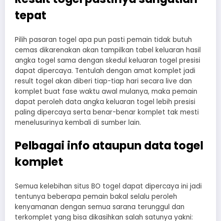
tepat
Pilih pasaran togel apa pun pasti pemain tidak butuh
cemas dikarenakan akan tampilkan tabel keluaran hasil
angka togel sama dengan skedul keluaran togel presisi
dapat dipercaya. Tentulah dengan amat komplet jadi
result togel akan diberi tiap-tiap hari secara live dan
komplet buat fase waktu awal mulanya, maka pemain
dapat peroleh data angka keluaran togel lebih presisi
paling dipercaya serta benar-benar komplet tak mesti
menelusurinya kembali di sumber lain.
Pelbagai info ataupun data togel
komplet
Semua kelebihan situs BO togel dapat dipercaya ini jadi
tentunya beberapa pemain bakal selalu peroleh
kenyamanan dengan semua sarana terunggul dan
terkomplet yang bisa dikasihkan salah satunya yakni: