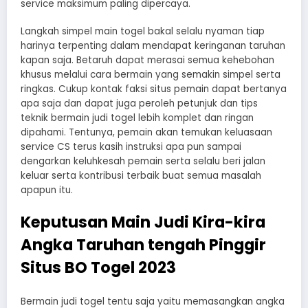
service maksimum paling dipercaya.
Langkah simpel main togel bakal selalu nyaman tiap
harinya terpenting dalam mendapat keringanan taruhan
kapan saja. Betaruh dapat merasai semua kehebohan
khusus melalui cara bermain yang semakin simpel serta
ringkas. Cukup kontak faksi situs pemain dapat bertanya
apa saja dan dapat juga peroleh petunjuk dan tips
teknik bermain judi togel lebih komplet dan ringan
dipahami. Tentunya, pemain akan temukan keluasaan
service CS terus kasih instruksi apa pun sampai
dengarkan keluhkesah pemain serta selalu beri jalan
keluar serta kontribusi terbaik buat semua masalah
apapun itu.
Keputusan Main Judi Kira-kira
Angka Taruhan tengah Pinggir
Situs BO Togel 2023
Bermain judi togel tentu saja yaitu memasangkan angka