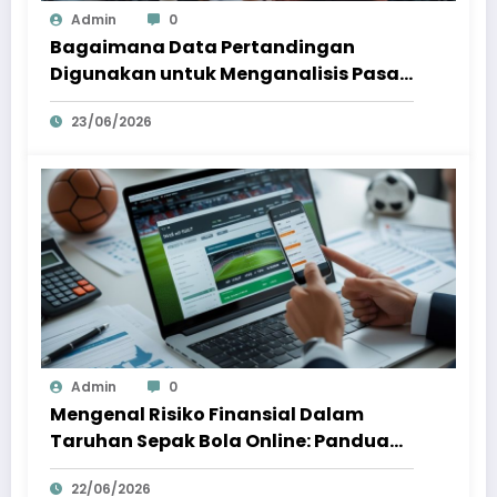
Admin
0
Bagaimana Data Pertandingan
Digunakan untuk Menganalisis Pasar
1X2 di Industri Perjudian
23/06/2026
Admin
0
Mengenal Risiko Finansial Dalam
Taruhan Sepak Bola Online: Panduan
Menyusun Strategi Cerdas
22/06/2026