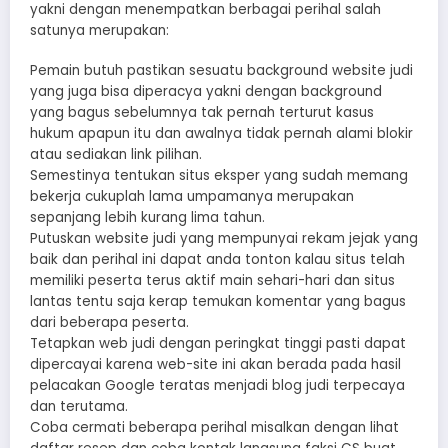
yakni dengan menempatkan berbagai perihal salah
satunya merupakan:
Pemain butuh pastikan sesuatu background website judi
yang juga bisa diperacya yakni dengan background
yang bagus sebelumnya tak pernah terturut kasus
hukum apapun itu dan awalnya tidak pernah alami blokir
atau sediakan link pilihan.
Semestinya tentukan situs eksper yang sudah memang
bekerja cukuplah lama umpamanya merupakan
sepanjang lebih kurang lima tahun.
Putuskan website judi yang mempunyai rekam jejak yang
baik dan perihal ini dapat anda tonton kalau situs telah
memiliki peserta terus aktif main sehari-hari dan situs
lantas tentu saja kerap temukan komentar yang bagus
dari beberapa peserta.
Tetapkan web judi dengan peringkat tinggi pasti dapat
dipercayai karena web-site ini akan berada pada hasil
pelacakan Google teratas menjadi blog judi terpecaya
dan terutama.
Coba cermati beberapa perihal misalkan dengan lihat