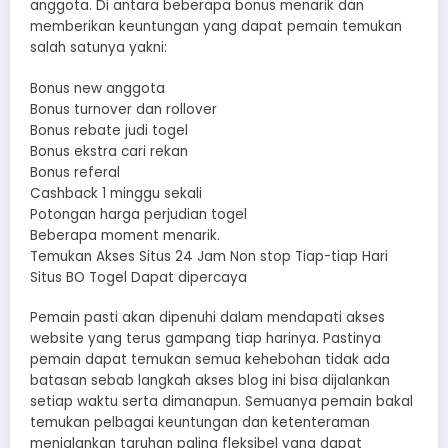
anggota. Di antara beberapa bonus menarik dan
memberikan keuntungan yang dapat pemain temukan
salah satunya yakni:
Bonus new anggota
Bonus turnover dan rollover
Bonus rebate judi togel
Bonus ekstra cari rekan
Bonus referal
Cashback 1 minggu sekali
Potongan harga perjudian togel
Beberapa moment menarik.
Temukan Akses Situs 24 Jam Non stop Tiap-tiap Hari
Situs BO Togel Dapat dipercaya
Pemain pasti akan dipenuhi dalam mendapati akses
website yang terus gampang tiap harinya. Pastinya
pemain dapat temukan semua kehebohan tidak ada
batasan sebab langkah akses blog ini bisa dijalankan
setiap waktu serta dimanapun. Semuanya pemain bakal
temukan pelbagai keuntungan dan ketenteraman
menjalankan taruhan paling fleksibel yang dapat