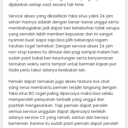
dijalankan setiap saat secara full-time.
Service akses yang dikasihkan faksi situs yakni 24 jam
sehari-harinya adalah dengan benar-benar unggul serta
membahagiakan jadi dapat beri kehebohan tidak serupa
yang semakin lebih memberi kepuasan dan ini sangat
nyaman buat siapa saja bisa pilih beberapa ragam
taruhan togel terhebat. Dengan service akses 24 jam
non-stop karena itu dimulai dari pagi sampai malam hari
sudah pasti bakal beri keuntungan serta kenyamanan
tentukan waktu serta tempat untuk bermain kapan pun
tiada perlu takut adanya kesibukan lain.
Pemain dapat temukan juga akses feature live chat
yang terus membantu pemain terjalin langsung dengan
faksi situs BO togel paling dipercaya maka bisa selalu
memperoleh pelayanan terbaiik yang unggul dan
pastilah mengesankan. Tiap pemain dapat peroleh
semua service unggulan dapat dipercaya terlebih
adanya service CS yang ramah, santun dan berasa
berteman. Karena itu sudah pasti pemain dapat peroleh