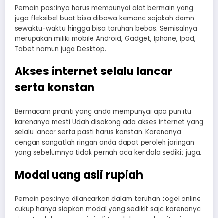
Pemain pastinya harus mempunyai alat bermain yang
juga fleksibel buat bisa dibawa kemana sajakah damn
sewaktu-waktu hingga bisa taruhan bebas. Semisalnya
merupakan miliki mobile Android, Gadget, Iphone, Ipad,
Tabet namun juga Desktop.
Akses internet selalu lancar
serta konstan
Bermacam piranti yang anda mempunyai apa pun itu
karenanya mesti Udah disokong ada akses internet yang
selalu lancar serta pasti harus konstan. Karenanya
dengan sangatlah ringan anda dapat peroleh jaringan
yang sebelumnya tidak pernah ada kendala sedikit juga.
Modal uang asli rupiah
Pemain pastinya dilancarkan dalam taruhan togel online
cukup hanya siapkan modal yang sedikit saja karenanya