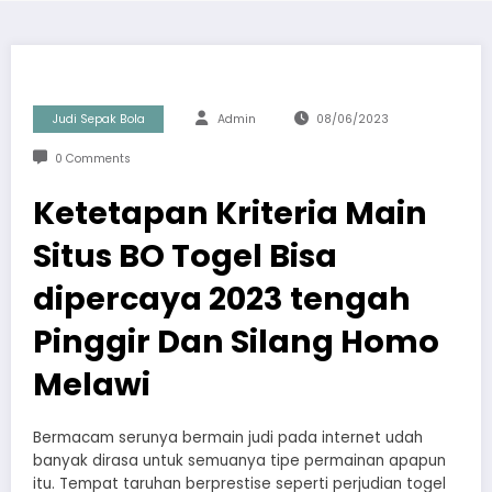
Judi Sepak Bola
Admin
08/06/2023
0 Comments
Ketetapan Kriteria Main
Situs BO Togel Bisa
dipercaya 2023 tengah
Pinggir Dan Silang Homo
Melawi
Bermacam serunya bermain judi pada internet udah
banyak dirasa untuk semuanya tipe permainan apapun
itu. Tempat taruhan berprestise seperti perjudian togel