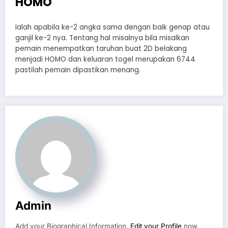
HOMO
Ialah apabila ke-2 angka sama dengan baik genap atau
ganjil ke-2 nya. Tentang hal misalnya bila misalkan
pemain menempatkan taruhan buat 2D belakang
menjadi HOMO dan keluaran togel merupakan 6744
pastilah pemain dipastikan menang.
Admin
Add your Biographical Information.
Edit your Profile
now.