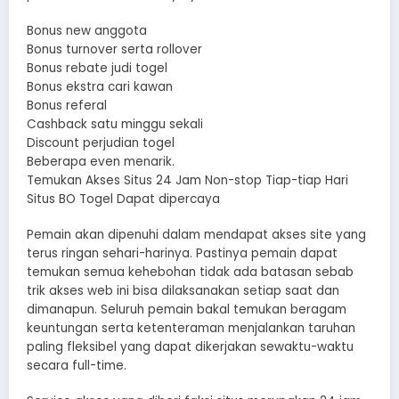
Bonus new anggota
Bonus turnover serta rollover
Bonus rebate judi togel
Bonus ekstra cari kawan
Bonus referal
Cashback satu minggu sekali
Discount perjudian togel
Beberapa even menarik.
Temukan Akses Situs 24 Jam Non-stop Tiap-tiap Hari
Situs BO Togel Dapat dipercaya
Pemain akan dipenuhi dalam mendapat akses site yang
terus ringan sehari-harinya. Pastinya pemain dapat
temukan semua kehebohan tidak ada batasan sebab
trik akses web ini bisa dilaksanakan setiap saat dan
dimanapun. Seluruh pemain bakal temukan beragam
keuntungan serta ketenteraman menjalankan taruhan
paling fleksibel yang dapat dikerjakan sewaktu-waktu
secara full-time.