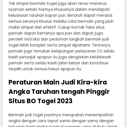
Trik simpel bermain togel juga akan terus-menerus
nyaman sehari-harinya khususnya dalam mendapati
keluasaan taruhan kapan pun. Betaruh dapat merasai
semua serunya khusus melalui cara bermain yang jauh
makin simpel dan efektif. Cukup kontak faksi situs
pemain dapat bertanya apa pun dan dapat juga
peroleh instruksi dan pedoman langkah bermain judi
togel lebih komplet serta simpel dipahami. Tentunya,
pemain juga temukan kelapangan pelayanan CS selalu
kasih petunjuk apapun itu juga dengarkan keluhkesah
pemain serta selalu kasih jalan keluar dan kontribusi
terpilih untuk semua kasus apapun itu.
Peraturan Main Judi Kira-kira
Angka Taruhan tengah Pinggir
Situs BO Togel 2023
Bermain judi togel pastinya merupakan menempatkan
angka dengan cara tepat sama dengan sama dengan
keluaran hasil angka togel di pasaran yang di ikuti. Untuk