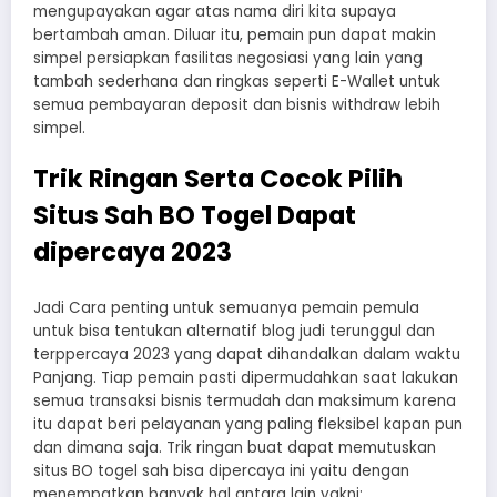
mengupayakan agar atas nama diri kita supaya
bertambah aman. Diluar itu, pemain pun dapat makin
simpel persiapkan fasilitas negosiasi yang lain yang
tambah sederhana dan ringkas seperti E-Wallet untuk
semua pembayaran deposit dan bisnis withdraw lebih
simpel.
Trik Ringan Serta Cocok Pilih
Situs Sah BO Togel Dapat
dipercaya 2023
Jadi Cara penting untuk semuanya pemain pemula
untuk bisa tentukan alternatif blog judi terunggul dan
terppercaya 2023 yang dapat dihandalkan dalam waktu
Panjang. Tiap pemain pasti dipermudahkan saat lakukan
semua transaksi bisnis termudah dan maksimum karena
itu dapat beri pelayanan yang paling fleksibel kapan pun
dan dimana saja. Trik ringan buat dapat memutuskan
situs BO togel sah bisa dipercaya ini yaitu dengan
menempatkan banyak hal antara lain yakni: