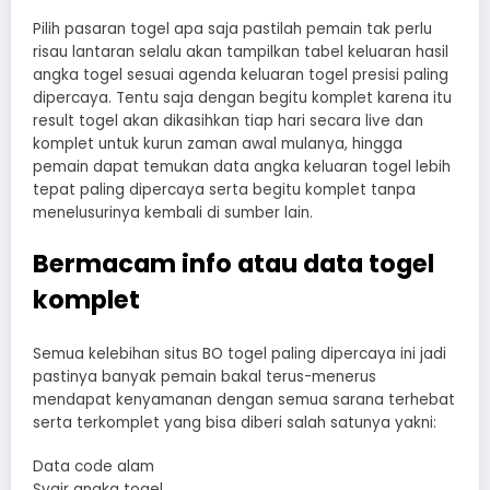
Pilih pasaran togel apa saja pastilah pemain tak perlu
risau lantaran selalu akan tampilkan tabel keluaran hasil
angka togel sesuai agenda keluaran togel presisi paling
dipercaya. Tentu saja dengan begitu komplet karena itu
result togel akan dikasihkan tiap hari secara live dan
komplet untuk kurun zaman awal mulanya, hingga
pemain dapat temukan data angka keluaran togel lebih
tepat paling dipercaya serta begitu komplet tanpa
menelusurinya kembali di sumber lain.
Bermacam info atau data togel
komplet
Semua kelebihan situs BO togel paling dipercaya ini jadi
pastinya banyak pemain bakal terus-menerus
mendapat kenyamanan dengan semua sarana terhebat
serta terkomplet yang bisa diberi salah satunya yakni:
Data code alam
Syair angka togel