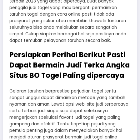
terbaik 2023 yang dapat dipercaya. Buat banyak
penggila judi togel yang mau berganti permainkan
taruhan togel dengan cara online pasti tidak ada
prasyarat yang sukar atau membikin khawatir lantaran
seluruhnya bisa anda melakukan secara sangatlah
simpel. Cukup siapkan berbagai hal saja pastinya anda
dapat temukan pelayanan taruhan secara baik.
Persiapkan Perihal Berikut Pasti
Dapat Bermain Judi Terka Angka
Situs BO Togel Paling dipercaya
Gelaran taruhan berprestise perjudian togel tentu
sangat unggul dapat dimainkan metode yang tambah
nyaman dan aman. Lewat opsi web-site judi terpercaya
serta terbaik jadi siapa saja dapat selekasnya
mengerjakan spekulasi favorit judi togel yang paling
gampang dan efektif. Tentu tiap-tiap pejudi yang
pemula penting juga dalam menyediakan banyak hal
menjadi aturan prasyarat bermain judi togel online