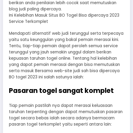
berikan anda penilaian lebih cocok saat memutuskan
blog judi paling dipercaya.
Ini Kelebihan Masuk Situs BO Togel Bisa dipercaya 2023
Service Terkomplet
Mendapati alternatif web judi terunggul serta terpecaya
yaitu satu keunggulan yang bakal pemain merasai kini.
Tentu, tiap-tiap pemain dapat peroleh semua service
terunggul yang jauh semakin unggul dalam berikan
kepuasan taruhan togel online. Tentang hal kelebihan
yang dapat pemain merasai dengan bisa memutuskan
serta masuk Bersama web-site judi sah bisa dipercaya
BO togel 2023 ini salah satunya ialah:
Pasaran togel sangat komplet
Tiap pemain pastilah nya dapat merasai keluasaan
taruhan terpenting dengan dapat memutuskan pasaran
togel secara bebas ialah secara adanya bermacam
pasaran togel terkomplet yaitu seperti antara lain: