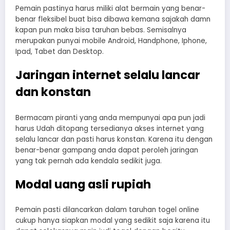
Pemain pastinya harus miliki alat bermain yang benar-
benar fleksibel buat bisa dibawa kemana sajakah damn
kapan pun maka bisa taruhan bebas. Semisalnya
merupakan punyai mobile Android, Handphone, Iphone,
Ipad, Tabet dan Desktop.
Jaringan internet selalu lancar
dan konstan
Bermacam piranti yang anda mempunyai apa pun jadi
harus Udah ditopang tersedianya akses internet yang
selalu lancar dan pasti harus konstan. Karena itu dengan
benar-benar gampang anda dapat peroleh jaringan
yang tak pernah ada kendala sedikit juga.
Modal uang asli rupiah
Pemain pasti dilancarkan dalam taruhan togel online
cukup hanya siapkan modal yang sedikit saja karena itu