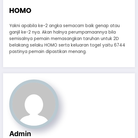
HOMO
Yakni apabila ke-2 angka semacam baik genap atau
ganjil ke-2 nya. Akan halnya perumpamaannya bila
semisalnya pemain memasangkan taruhan untuk 2D
belakang selaku HOMO serta keluaran togel yaitu 6744
pastinya pemain dipastikan menang.
Admin