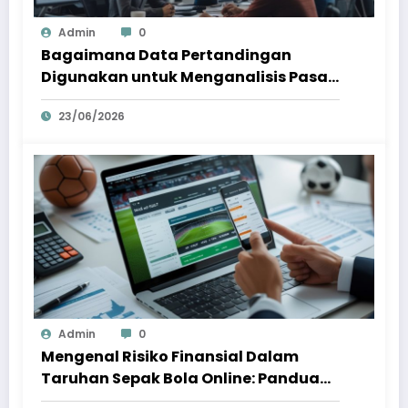
Admin
0
Bagaimana Data Pertandingan
Digunakan untuk Menganalisis Pasar
1X2 di Industri Perjudian
23/06/2026
Admin
0
Mengenal Risiko Finansial Dalam
Taruhan Sepak Bola Online: Panduan
Menyusun Strategi Cerdas