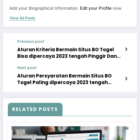
Add your Biographical Information.
Edit your Profile
now.
View All Posts
Previous post
Aturan Kriteria Bermain Situs BO Togel
Bisa dipercaya 2023 tengah Pinggir Dan
Silang Homo Barabai
Next post
Aturan Persyaratan Bermain Situs BO
Togel Paling dipercaya 2023 tengah
Pinggir Serta Silang Homo Kubu
RELATED POSTS