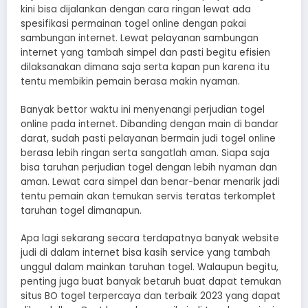
kini bisa dijalankan dengan cara ringan lewat ada
spesifikasi permainan togel online dengan pakai
sambungan internet. Lewat pelayanan sambungan
internet yang tambah simpel dan pasti begitu efisien
dilaksanakan dimana saja serta kapan pun karena itu
tentu membikin pemain berasa makin nyaman.
Banyak bettor waktu ini menyenangi perjudian togel
online pada internet. Dibanding dengan main di bandar
darat, sudah pasti pelayanan bermain judi togel online
berasa lebih ringan serta sangatlah aman. Siapa saja
bisa taruhan perjudian togel dengan lebih nyaman dan
aman. Lewat cara simpel dan benar-benar menarik jadi
tentu pemain akan temukan servis teratas terkomplet
taruhan togel dimanapun.
Apa lagi sekarang secara terdapatnya banyak website
judi di dalam internet bisa kasih service yang tambah
unggul dalam mainkan taruhan togel. Walaupun begitu,
penting juga buat banyak betaruh buat dapat temukan
situs BO togel terpercaya dan terbaik 2023 yang dapat