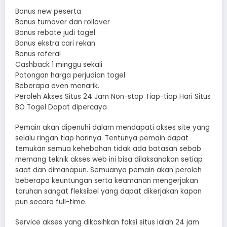
Bonus new peserta
Bonus turnover dan rollover
Bonus rebate judi togel
Bonus ekstra cari rekan
Bonus referal
Cashback 1 minggu sekali
Potongan harga perjudian togel
Beberapa even menarik.
Peroleh Akses Situs 24 Jam Non-stop Tiap-tiap Hari Situs
BO Togel Dapat dipercaya
Pemain akan dipenuhi dalam mendapati akses site yang
selalu ringan tiap harinya. Tentunya pemain dapat
temukan semua kehebohan tidak ada batasan sebab
memang teknik akses web ini bisa dilaksanakan setiap
saat dan dimanapun. Semuanya pemain akan peroleh
beberapa keuntungan serta keamanan mengerjakan
taruhan sangat fleksibel yang dapat dikerjakan kapan
pun secara full-time.
Service akses yang dikasihkan faksi situs ialah 24 jam