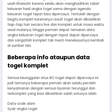
usah khawatir karena selalu akan menghadirkan tabel
keluaran hasil angka togel sama dengan agenda
keluaran togel tepat bisa dipercaya. Tentulah dengan
begitu komplet karenanya result togel akan dikasihkan
tiap-tiap hari secara live dan komplet untuk masa waktu
awal mulanya, hingga pemain dapat temukan data
angka keluaran togel dengan tepat dapat dipercaya
dan sangatlah komplet tak mesti menelusurinya kembali
di sumber lain.
Beberapa info ataupun data
togel komplet
Semua keunggulan situs BO togel dapat dipercaya ini
jadi tentunya beberapa pemain akan selalu peroleh
kenyamanan dengan semua layanan terunggul dan
terkomplet yang bisa dikasihkan salah satunya ialah:
Data code alam
Syair angka togel