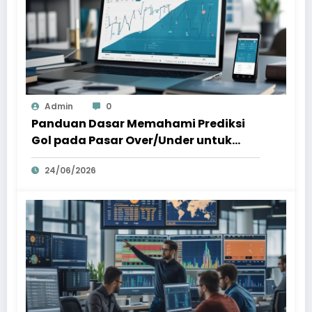
Admin
0
Panduan Dasar Memahami Prediksi
Gol pada Pasar Over/Under untuk
Pemula
24/06/2026