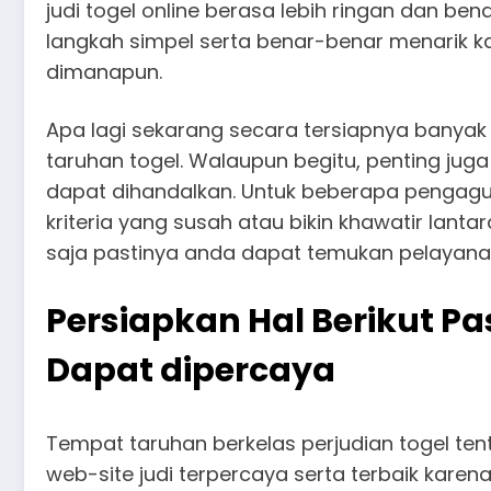
judi togel online berasa lebih ringan dan b
langkah simpel serta benar-benar menarik k
dimanapun.
Apa lagi sekarang secara tersiapnya banyak 
taruhan togel. Walaupun begitu, penting jug
dapat dihandalkan. Untuk beberapa pengagum
kriteria yang susah atau bikin khawatir lant
saja pastinya anda dapat temukan pelayanan
Persiapkan Hal Berikut Pa
Dapat dipercaya
Tempat taruhan berkelas perjudian togel te
web-site judi terpercaya serta terbaik karen