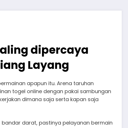
Paling dipercaya
miang Layang
ermainan apapun itu. Arena taruhan
mainan togel online dengan pakai sambungan
dikerjakan dimana saja serta kapan saja
di bandar darat, pastinya pelayanan bermain