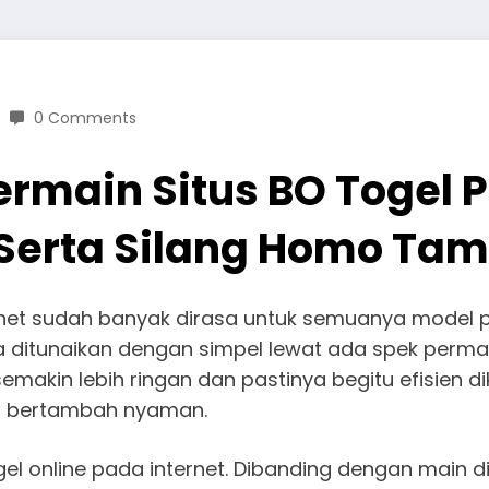
0 Comments
ermain Situs BO Togel 
 Serta Silang Homo Ta
net sudah banyak dirasa untuk semuanya model p
isa ditunaikan dengan simpel lewat ada spek per
 semakin lebih ringan dan pastinya begitu efisien 
a bertambah nyaman.
ogel online pada internet. Dibanding dengan main 