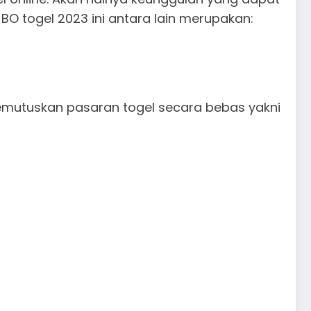
O togel 2023 ini antara lain merupakan:
emutuskan pasaran togel secara bebas yakni