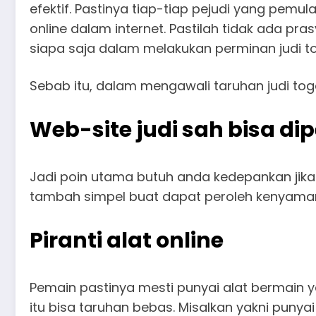
efektif. Pastinya tiap-tiap pejudi yang pem
online dalam internet. Pastilah tidak ada pr
siapa saja dalam melakukan perminan judi tog
Sebab itu, dalam mengawali taruhan judi toge
Web-site judi sah bisa di
Jadi poin utama butuh anda kedepankan jika
tambah simpel buat dapat peroleh kenyaman
Piranti alat online
Pemain pastinya mesti punyai alat bermain
itu bisa taruhan bebas. Misalkan yakni punya