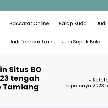
Baccarat Online
Balap Kuda
Judi
Judi Tembak Ikan
Judi Sepak Bola
in Situs BO
023 tengah
Keteta
mo Tamiang
dipercaya 2023 