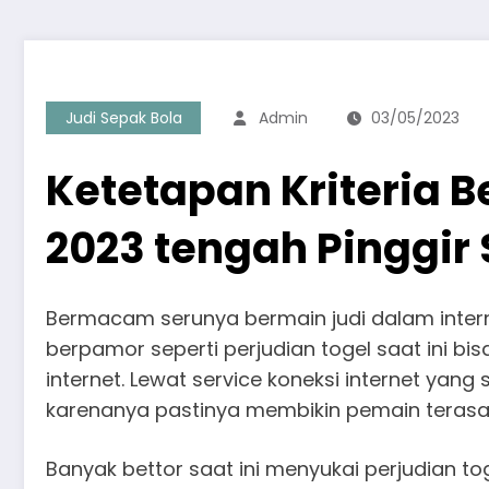
Judi Sepak Bola
Admin
03/05/2023
Ketetapan Kriteria B
2023 tengah Pinggir
Bermacam serunya bermain judi dalam inter
berpamor seperti perjudian togel saat ini b
internet. Lewat service koneksi internet yang
karenanya pastinya membikin pemain teras
Banyak bettor saat ini menyukai perjudian t