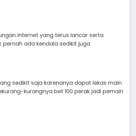
ngan internet yang terus lancar serta
 pernah ada kendala sedikit juga.
ang sedikit saja karenanya dapat lekas main
sekurang-kurangnya bet 100 perak jadi pemain