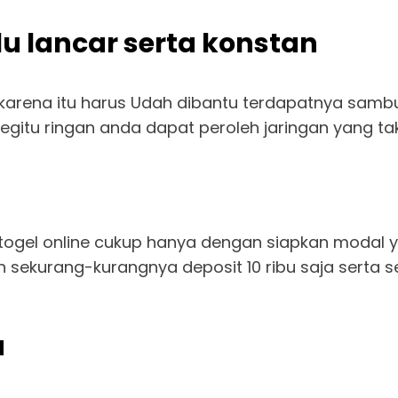
u lancar serta konstan
karena itu harus Udah dibantu terdapatnya sambu
gitu ringan anda dapat peroleh jaringan yang tak
togel online cukup hanya dengan siapkan modal y
 sekurang-kurangnya deposit 10 ribu saja serta 
a