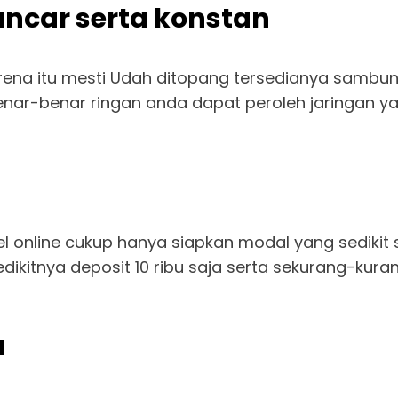
lancar serta konstan
ena itu mesti Udah ditopang tersedianya sambung
benar-benar ringan anda dapat peroleh jaringan 
l online cukup hanya siapkan modal yang sedikit 
dikitnya deposit 10 ribu saja serta sekurang-kur
a