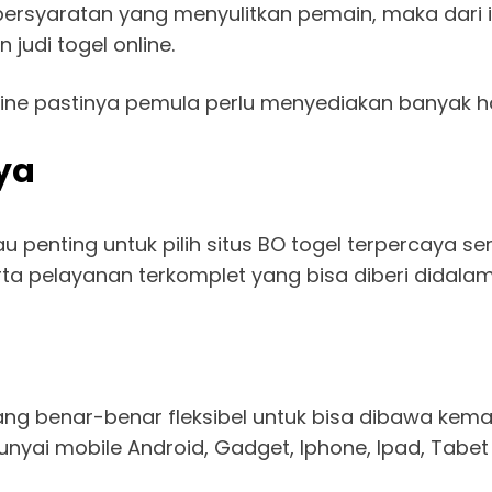
a persyaratan yang menyulitkan pemain, maka dari 
judi togel online.
nline pastinya pemula perlu menyediakan banyak ha
aya
penting untuk pilih situs BO togel terpercaya se
ta pelayanan terkomplet yang bisa diberi didala
yang benar-benar fleksibel untuk bisa dibawa k
nyai mobile Android, Gadget, Iphone, Ipad, Tabet