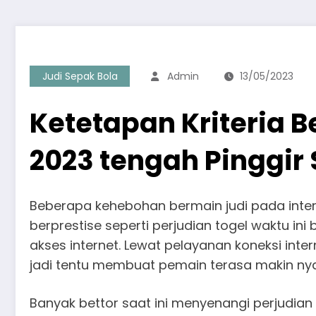
Judi Sepak Bola
Admin
13/05/2023
Ketetapan Kriteria B
2023 tengah Pinggir
Beberapa kehebohan bermain judi pada inter
berprestise seperti perjudian togel waktu in
akses internet. Lewat pelayanan koneksi inte
jadi tentu membuat pemain terasa makin n
Banyak bettor saat ini menyenangi perjudian