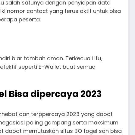
aru salah satunya dengan penyiapan data
i nomor contact yang terus aktif untuk bisa
eberapa peserta.
iri biar tambah aman. Terkecuali itu,
efektif seperti E-Wallet buat semua
l Bisa dipercaya 2023
terhebat dan terppercaya 2023 yang dapat
a negosiasi paling gampang serta maksimum
uat dapat memutuskan situs BO togel sah bisa