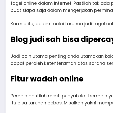
togel online dalam internet. Pastilah tak ad
buat siapa saja dalam mengerjakan perminan 
Karena itu, dalam mulai taruhan judi togel o
Blog judi sah bisa diperc
Jadi poin utama penting anda utamakan kalau 
dapat peroleh ketenteraman atas sarana ser
Fitur wadah online
Pemain pastilah mesti punyai alat bermain 
itu bisa taruhan bebas. Misalkan yakni mempu