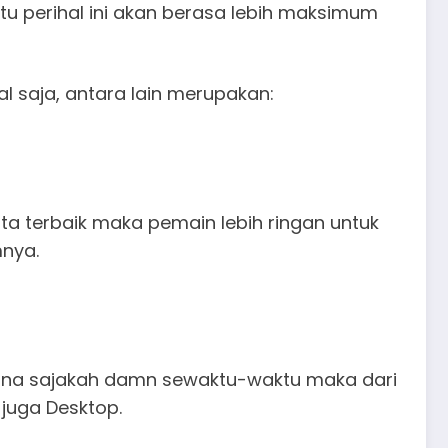
itu perihal ini akan berasa lebih maksimum
l saja, antara lain merupakan:
rta terbaik maka pemain lebih ringan untuk
mnya.
emana sajakah damn sewaktu-waktu maka dari
 juga Desktop.