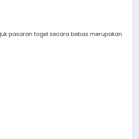
juk pasaran togel secara bebas merupakan