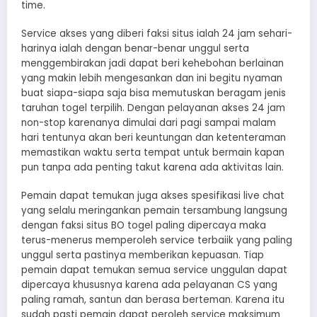
time.
Service akses yang diberi faksi situs ialah 24 jam sehari-
harinya ialah dengan benar-benar unggul serta
menggembirakan jadi dapat beri kehebohan berlainan
yang makin lebih mengesankan dan ini begitu nyaman
buat siapa-siapa saja bisa memutuskan beragam jenis
taruhan togel terpilih. Dengan pelayanan akses 24 jam
non-stop karenanya dimulai dari pagi sampai malam
hari tentunya akan beri keuntungan dan ketenteraman
memastikan waktu serta tempat untuk bermain kapan
pun tanpa ada penting takut karena ada aktivitas lain.
Pemain dapat temukan juga akses spesifikasi live chat
yang selalu meringankan pemain tersambung langsung
dengan faksi situs BO togel paling dipercaya maka
terus-menerus memperoleh service terbaiik yang paling
unggul serta pastinya memberikan kepuasan. Tiap
pemain dapat temukan semua service unggulan dapat
dipercaya khususnya karena ada pelayanan CS yang
paling ramah, santun dan berasa berteman. Karena itu
sudah pasti pemain dapat peroleh service maksimum