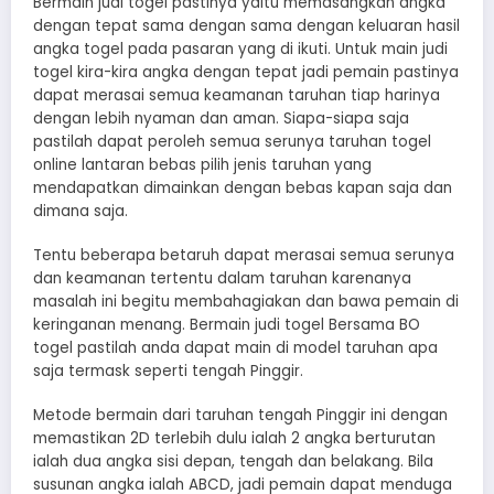
Bermain judi togel pastinya yaitu memasangkan angka
dengan tepat sama dengan sama dengan keluaran hasil
angka togel pada pasaran yang di ikuti. Untuk main judi
togel kira-kira angka dengan tepat jadi pemain pastinya
dapat merasai semua keamanan taruhan tiap harinya
dengan lebih nyaman dan aman. Siapa-siapa saja
pastilah dapat peroleh semua serunya taruhan togel
online lantaran bebas pilih jenis taruhan yang
mendapatkan dimainkan dengan bebas kapan saja dan
dimana saja.
Tentu beberapa betaruh dapat merasai semua serunya
dan keamanan tertentu dalam taruhan karenanya
masalah ini begitu membahagiakan dan bawa pemain di
keringanan menang. Bermain judi togel Bersama BO
togel pastilah anda dapat main di model taruhan apa
saja termask seperti tengah Pinggir.
Metode bermain dari taruhan tengah Pinggir ini dengan
memastikan 2D terlebih dulu ialah 2 angka berturutan
ialah dua angka sisi depan, tengah dan belakang. Bila
susunan angka ialah ABCD, jadi pemain dapat menduga