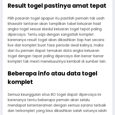
Result togel pastinya amat tepat
Pilih pasaran togel apapun itu pastilah pemain tak usah
khawatir lantaran akan tampilkan tabel keluaran hasil
angka togel sesuai skedul keluaran togel tepat paling
dipercaya. Tentu saja dengan sangatlah komplet
karenanya result togel akan dikasihkan tiap hari secara
live dan komplet buat fase periode awal kalinya, maka
dari itu pemain dapat temukan data angka keluaran
togel dengan tepat paling dipercaya dan benar-benar
komplet tak mesti menelusurinya kembali di sumber lain.
Beberapa info atau data togel
komplet
Semua keunggulan situs BO togel dapat dipercaya ini
karenanya tentu beberapa pemain akan selalu
mendapat ketenteraman dengan semua sarana terbaik
dan terkomplet yang bisa dikasihkan salah satunya ialah: