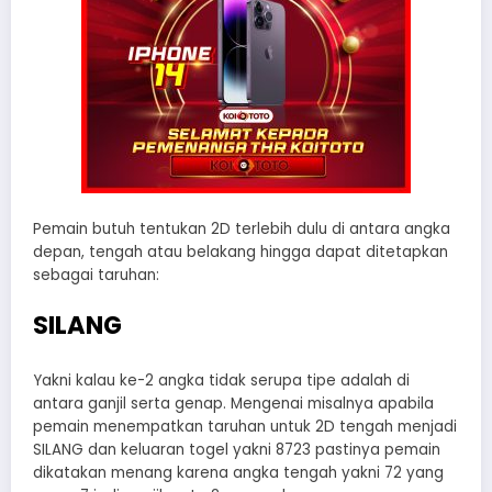
Pemain butuh tentukan 2D terlebih dulu di antara angka
depan, tengah atau belakang hingga dapat ditetapkan
sebagai taruhan:
SILANG
Yakni kalau ke-2 angka tidak serupa tipe adalah di
antara ganjil serta genap. Mengenai misalnya apabila
pemain menempatkan taruhan untuk 2D tengah menjadi
SILANG dan keluaran togel yakni 8723 pastinya pemain
dikatakan menang karena angka tengah yakni 72 yang