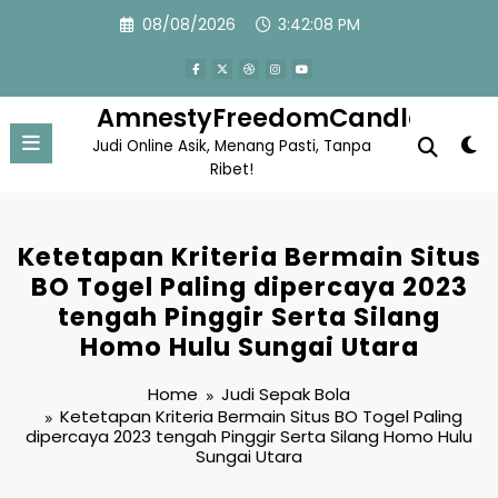
Skip
08/08/2026
3:42:09 PM
to
content
AmnestyFreedomCandles
Judi Online Asik, Menang Pasti, Tanpa
Ribet!
Ketetapan Kriteria Bermain Situs
BO Togel Paling dipercaya 2023
tengah Pinggir Serta Silang
Homo Hulu Sungai Utara
Home
Judi Sepak Bola
Ketetapan Kriteria Bermain Situs BO Togel Paling
dipercaya 2023 tengah Pinggir Serta Silang Homo Hulu
Sungai Utara