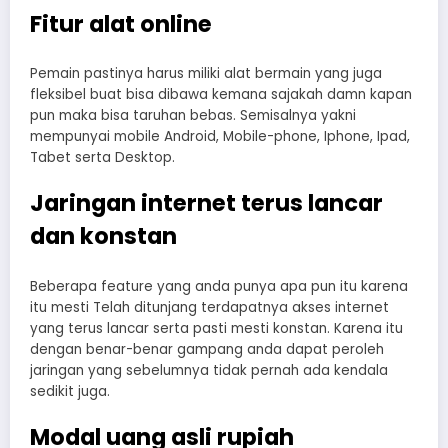
Fitur alat online
Pemain pastinya harus miliki alat bermain yang juga
fleksibel buat bisa dibawa kemana sajakah damn kapan
pun maka bisa taruhan bebas. Semisalnya yakni
mempunyai mobile Android, Mobile-phone, Iphone, Ipad,
Tabet serta Desktop.
Jaringan internet terus lancar
dan konstan
Beberapa feature yang anda punya apa pun itu karena
itu mesti Telah ditunjang terdapatnya akses internet
yang terus lancar serta pasti mesti konstan. Karena itu
dengan benar-benar gampang anda dapat peroleh
jaringan yang sebelumnya tidak pernah ada kendala
sedikit juga.
Modal uang asli rupiah