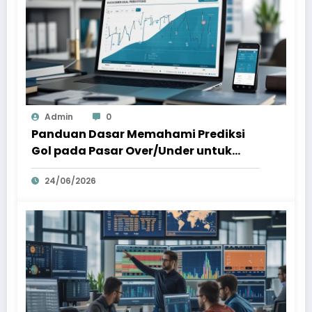
Admin
0
Panduan Dasar Memahami Prediksi
Gol pada Pasar Over/Under untuk
Pemula
24/06/2026