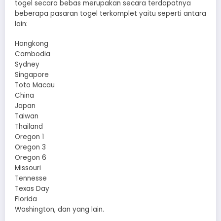
togel secara bebas merupakan secara terdapatnya
beberapa pasaran togel terkomplet yaitu seperti antara
lain:
Hongkong
Cambodia
Sydney
Singapore
Toto Macau
China
Japan
Taiwan
Thailand
Oregon 1
Oregon 3
Oregon 6
Missouri
Tennesse
Texas Day
Florida
Washington, dan yang lain.