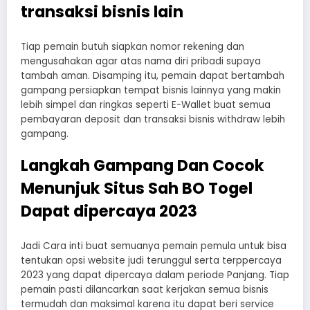
transaksi bisnis lain
Tiap pemain butuh siapkan nomor rekening dan
mengusahakan agar atas nama diri pribadi supaya
tambah aman. Disamping itu, pemain dapat bertambah
gampang persiapkan tempat bisnis lainnya yang makin
lebih simpel dan ringkas seperti E-Wallet buat semua
pembayaran deposit dan transaksi bisnis withdraw lebih
gampang.
Langkah Gampang Dan Cocok
Menunjuk Situs Sah BO Togel
Dapat dipercaya 2023
Jadi Cara inti buat semuanya pemain pemula untuk bisa
tentukan opsi website judi terunggul serta terppercaya
2023 yang dapat dipercaya dalam periode Panjang. Tiap
pemain pasti dilancarkan saat kerjakan semua bisnis
termudah dan maksimal karena itu dapat beri service