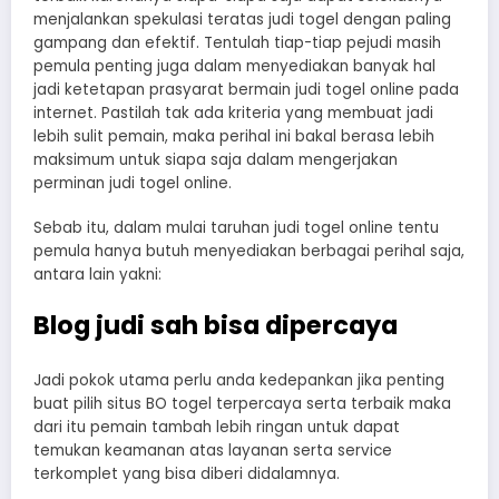
menjalankan spekulasi teratas judi togel dengan paling
gampang dan efektif. Tentulah tiap-tiap pejudi masih
pemula penting juga dalam menyediakan banyak hal
jadi ketetapan prasyarat bermain judi togel online pada
internet. Pastilah tak ada kriteria yang membuat jadi
lebih sulit pemain, maka perihal ini bakal berasa lebih
maksimum untuk siapa saja dalam mengerjakan
perminan judi togel online.
Sebab itu, dalam mulai taruhan judi togel online tentu
pemula hanya butuh menyediakan berbagai perihal saja,
antara lain yakni:
Blog judi sah bisa dipercaya
Jadi pokok utama perlu anda kedepankan jika penting
buat pilih situs BO togel terpercaya serta terbaik maka
dari itu pemain tambah lebih ringan untuk dapat
temukan keamanan atas layanan serta service
terkomplet yang bisa diberi didalamnya.