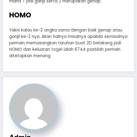
mana 7 jadi ganjil serta 2 merupakan genap.
HOMO
Yakni kalau ke-2 angka sama dengan baik genap atau
ganjil ke-2 nya. Akan halnya misalnya apabila semisalnya
pemain memasangkan taruhan buat 2D belakang jadi
HOMO dan keluaran togel ialah 6744 pastilah pemain
ditetapkan menang.