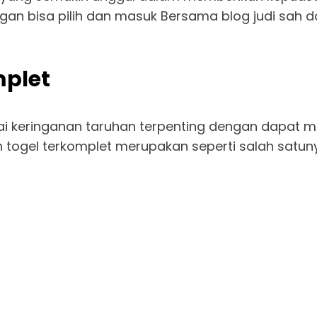
 bisa pilih dan masuk Bersama blog judi sah dap
mplet
ai keringanan taruhan terpenting dengan dapat 
togel terkomplet merupakan seperti salah satun