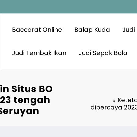
Baccarat Online
Balap Kuda
Judi
Judi Tembak Ikan
Judi Sepak Bola
in Situs BO
023 tengah
Keteta
dipercaya 202
 Seruyan