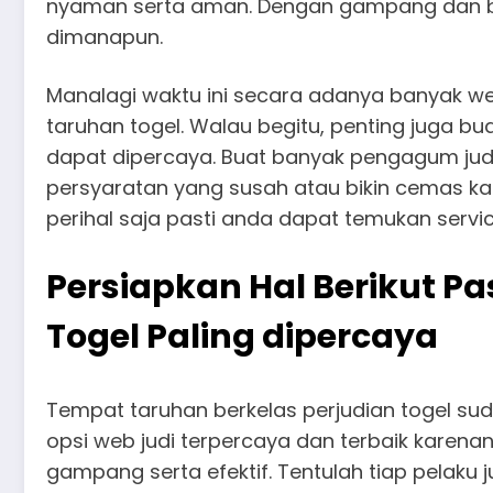
nyaman serta aman. Dengan gampang dan bena
dimanapun.
Manalagi waktu ini secara adanya banyak w
taruhan togel. Walau begitu, penting juga b
dapat dipercaya. Buat banyak pengagum judi 
persyaratan yang susah atau bikin cemas ka
perihal saja pasti anda dapat temukan servic
Persiapkan Hal Berikut Pa
Togel Paling dipercaya
Tempat taruhan berkelas perjudian togel su
opsi web judi terpercaya dan terbaik karena
gampang serta efektif. Tentulah tiap pelaku