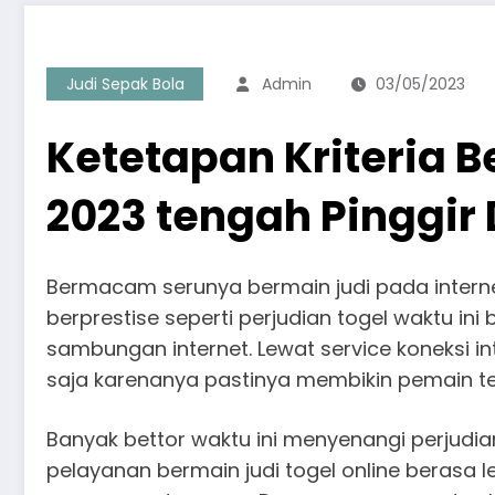
Judi Sepak Bola
Admin
03/05/2023
Ketetapan Kriteria B
2023 tengah Pinggir
Bermacam serunya bermain judi pada interne
berprestise seperti perjudian togel waktu in
sambungan internet. Lewat service koneksi i
saja karenanya pastinya membikin pemain t
Banyak bettor waktu ini menyenangi perjudia
pelayanan bermain judi togel online berasa l