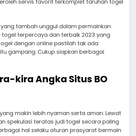
leh servis favorit terkomplet taruhan togel
an yang tambah unggul dalam permainkan
 togel terpercaya dan terbaik 2023 yang
ogel dengan online pastilah tak ada
gitu gampang. Cukup siapkan berbagai
ra-kira Angka Situs BO
 yang makin lebih nyaman serta aman. Lewat
 spekulasi teratas judi togel secara paling
erbagai hal selaku aturan prasyarat bermain