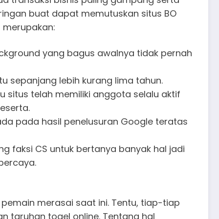
e ringan buat dapat memutuskan situs BO
in merupakan:
ckground yang bagus awalnya tidak pernah
 sepanjang lebih kurang lima tahun.
 situs telah memiliki anggota selalu aktif
eserta.
n ada pada hasil penelusuran Google teratas
faksi CS untuk bertanya banyak hal jadi
percaya.
emain merasai saat ini. Tentu, tiap-tiap
 taruhan togel online. Tentang hal