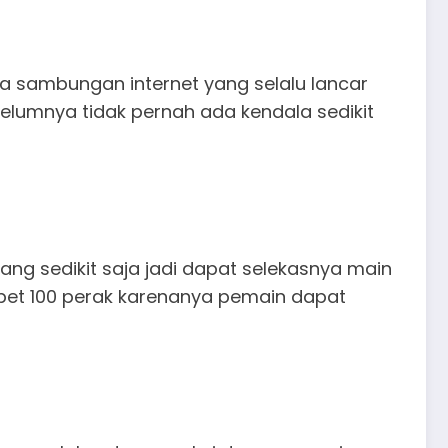
 sambungan internet yang selalu lancar
elumnya tidak pernah ada kendala sedikit
ng sedikit saja jadi dapat selekasnya main
 bet 100 perak karenanya pemain dapat