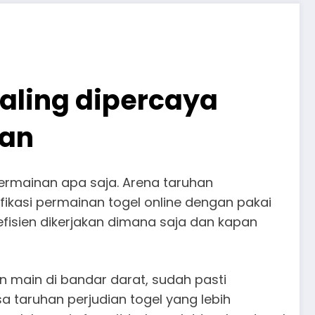
Paling dipercaya
yan
ermainan apa saja. Arena taruhan
ifikasi permainan togel online dengan pakai
efisien dikerjakan dimana saja dan kapan
n main di bandar darat, sudah pasti
a taruhan perjudian togel yang lebih