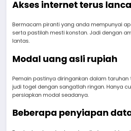
Akses internet terus lanc
Bermacam piranti yang anda mempunyai apa 
serta pastilah mesti konstan. Jadi dengan 
lantas.
Modal uang asli rupiah
Pemain pastinya diringankan dalam taruhan t
judi togel dengan sangatlah ringan. Hanya 
persiapkan modal seadanya.
Beberapa penyiapan dat