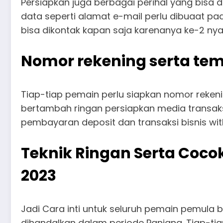
Persiapkan juga berbagai perihal yang bisa 
data seperti alamat e-mail perlu dibuaat pa
bisa dikontak kapan saja karenanya ke-2 nya a
Nomor rekening serta tem
Tiap-tiap pemain perlu siapkan nomor rekeni
bertambah ringan persiapkan media transaksi
pembayaran deposit dan transaksi bisnis wi
Teknik Ringan Serta Coco
2023
Jadi Cara inti untuk seluruh pemain pemula 
dihandalkan dalam periode Panjang. Tiap-ti