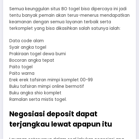
Semua keunggulan situs BO togel bisa dipercaya ini jadi
tentu banyak pemain akan terus-menerus mendapatkan
keamanan dengan semua layanan terbaik serta
terkomplet yang bisa dikasihkan salah satunya ialah:
Data code alam
Syair angka togel
Prakiraan togel dewa bumi
Bocoran angka tepat
Paito togel
Paito warna
Erek erek tafsiran mimpi komplet 00-99
Buku tafsiran mimpi online bermotif
Buku angka shio komplet
Ramalan serta mistis togel.
Negosiasi deposit dapat
terjangkau lewat apapun itu