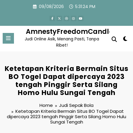
Skip
09/08/2026
5:31:25 PM
to
content
AmnestyFreedomCandles
Judi Online Asik, Menang Pasti, Tanpa
Ribet!
Ketetapan Kriteria Bermain Situs
BO Togel Dapat dipercaya 2023
tengah Pinggir Serta Silang
Homo Hulu Sungai Tengah
Home
Judi Sepak Bola
Ketetapan Kriteria Bermain Situs BO Togel Dapat
dipercaya 2023 tengah Pinggir Serta Silang Homo Hulu
Sungai Tengah