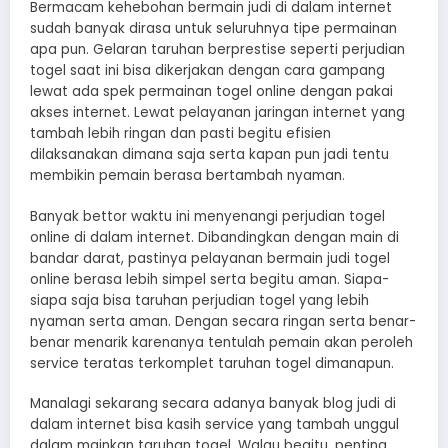
Bermacam kehebohan bermain judi di dalam internet
sudah banyak dirasa untuk seluruhnya tipe permainan
apa pun. Gelaran taruhan berprestise seperti perjudian
togel saat ini bisa dikerjakan dengan cara gampang
lewat ada spek permainan togel online dengan pakai
akses internet. Lewat pelayanan jaringan internet yang
tambah lebih ringan dan pasti begitu efisien
dilaksanakan dimana saja serta kapan pun jadi tentu
membikin pemain berasa bertambah nyaman.
Banyak bettor waktu ini menyenangi perjudian togel
online di dalam internet. Dibandingkan dengan main di
bandar darat, pastinya pelayanan bermain judi togel
online berasa lebih simpel serta begitu aman. Siapa-
siapa saja bisa taruhan perjudian togel yang lebih
nyaman serta aman. Dengan secara ringan serta benar-
benar menarik karenanya tentulah pemain akan peroleh
service teratas terkomplet taruhan togel dimanapun.
Manalagi sekarang secara adanya banyak blog judi di
dalam internet bisa kasih service yang tambah unggul
dalam mainkan taruhan togel. Walau begitu, penting