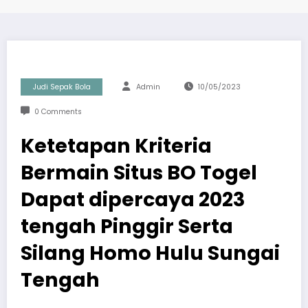
Judi Sepak Bola
Admin
10/05/2023
0 Comments
Ketetapan Kriteria
Bermain Situs BO Togel
Dapat dipercaya 2023
tengah Pinggir Serta
Silang Homo Hulu Sungai
Tengah