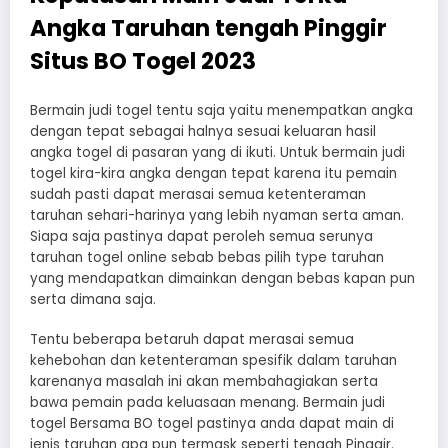
Angka Taruhan tengah Pinggir
Situs BO Togel 2023
Bermain judi togel tentu saja yaitu menempatkan angka
dengan tepat sebagai halnya sesuai keluaran hasil
angka togel di pasaran yang di ikuti. Untuk bermain judi
togel kira-kira angka dengan tepat karena itu pemain
sudah pasti dapat merasai semua ketenteraman
taruhan sehari-harinya yang lebih nyaman serta aman.
Siapa saja pastinya dapat peroleh semua serunya
taruhan togel online sebab bebas pilih type taruhan
yang mendapatkan dimainkan dengan bebas kapan pun
serta dimana saja.
Tentu beberapa betaruh dapat merasai semua
kehebohan dan ketenteraman spesifik dalam taruhan
karenanya masalah ini akan membahagiakan serta
bawa pemain pada keluasaan menang. Bermain judi
togel Bersama BO togel pastinya anda dapat main di
jenis taruhan apa pun termask seperti tengah Pinggir.