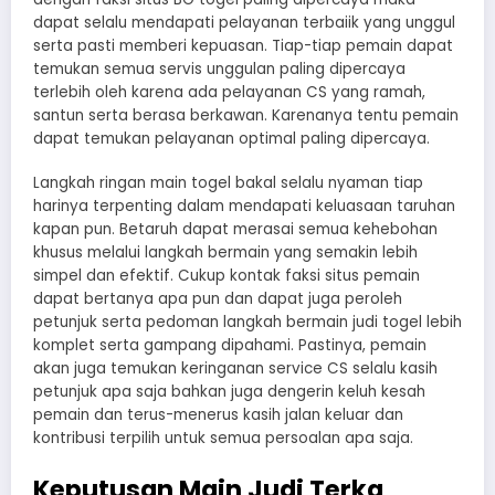
dapat selalu mendapati pelayanan terbaiik yang unggul
serta pasti memberi kepuasan. Tiap-tiap pemain dapat
temukan semua servis unggulan paling dipercaya
terlebih oleh karena ada pelayanan CS yang ramah,
santun serta berasa berkawan. Karenanya tentu pemain
dapat temukan pelayanan optimal paling dipercaya.
Langkah ringan main togel bakal selalu nyaman tiap
harinya terpenting dalam mendapati keluasaan taruhan
kapan pun. Betaruh dapat merasai semua kehebohan
khusus melalui langkah bermain yang semakin lebih
simpel dan efektif. Cukup kontak faksi situs pemain
dapat bertanya apa pun dan dapat juga peroleh
petunjuk serta pedoman langkah bermain judi togel lebih
komplet serta gampang dipahami. Pastinya, pemain
akan juga temukan keringanan service CS selalu kasih
petunjuk apa saja bahkan juga dengerin keluh kesah
pemain dan terus-menerus kasih jalan keluar dan
kontribusi terpilih untuk semua persoalan apa saja.
Keputusan Main Judi Terka