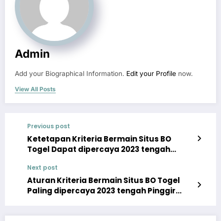
Admin
Add your Biographical Information.
Edit your Profile
now.
View All Posts
Previous post
Ketetapan Kriteria Bermain Situs BO
Togel Dapat dipercaya 2023 tengah
Pinggir Serta Silang Homo Sangatta
Next post
Aturan Kriteria Bermain Situs BO Togel
Paling dipercaya 2023 tengah Pinggir
Serta Silang Homo Barito Timur