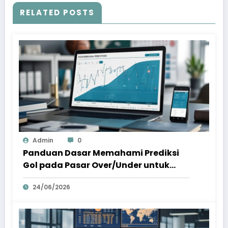
RELATED POSTS
Admin
0
Panduan Dasar Memahami Prediksi
Gol pada Pasar Over/Under untuk
Pemula
24/06/2026