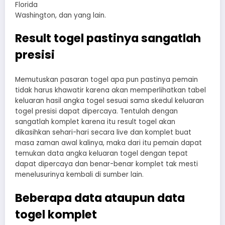
Florida
Washington, dan yang lain.
Result togel pastinya sangatlah
presisi
Memutuskan pasaran togel apa pun pastinya pemain
tidak harus khawatir karena akan memperlihatkan tabel
keluaran hasil angka togel sesuai sama skedul keluaran
togel presisi dapat dipercaya. Tentulah dengan
sangatlah komplet karena itu result togel akan
dikasihkan sehari-hari secara live dan komplet buat
masa zaman awal kalinya, maka dari itu pemain dapat
temukan data angka keluaran togel dengan tepat
dapat dipercaya dan benar-benar komplet tak mesti
menelusurinya kembali di sumber lain.
Beberapa data ataupun data
togel komplet