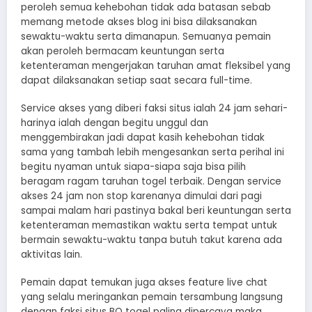
peroleh semua kehebohan tidak ada batasan sebab
memang metode akses blog ini bisa dilaksanakan
sewaktu-waktu serta dimanapun. Semuanya pemain
akan peroleh bermacam keuntungan serta
ketenteraman mengerjakan taruhan amat fleksibel yang
dapat dilaksanakan setiap saat secara full-time.
Service akses yang diberi faksi situs ialah 24 jam sehari-
harinya ialah dengan begitu unggul dan
menggembirakan jadi dapat kasih kehebohan tidak
sama yang tambah lebih mengesankan serta perihal ini
begitu nyaman untuk siapa-siapa saja bisa pilih
beragam ragam taruhan togel terbaik. Dengan service
akses 24 jam non stop karenanya dimulai dari pagi
sampai malam hari pastinya bakal beri keuntungan serta
ketenteraman memastikan waktu serta tempat untuk
bermain sewaktu-waktu tanpa butuh takut karena ada
aktivitas lain.
Pemain dapat temukan juga akses feature live chat
yang selalu meringankan pemain tersambung langsung
dengan faksi situs BO togel paling dipercaya maka