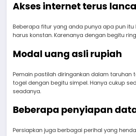
Akses internet terus lanc
Beberapa fitur yang anda punya apa pun itu k
harus konstan. Karenanya dengan begitu ring
Modal uang asli rupiah
Pemain pastilah diringankan dalam taruhan t
togel dengan begitu simpel. Hanya cukup sedi
seadanya.
Beberapa penyiapan dat
Persiapkan juga berbagai perihal yang hend