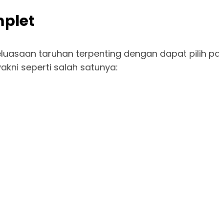
mplet
luasaan taruhan terpenting dengan dapat pilih p
kni seperti salah satunya: