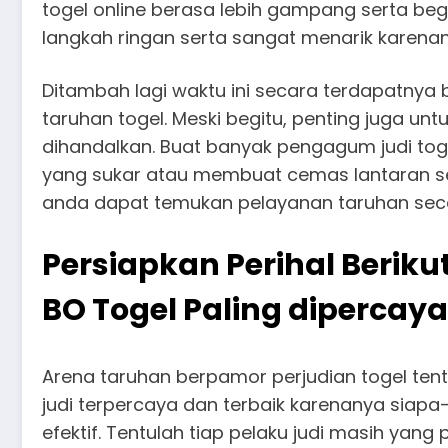
togel online berasa lebih gampang serta beg
langkah ringan serta sangat menarik karena
Ditambah lagi waktu ini secara terdapatnya
taruhan togel. Meski begitu, penting juga un
dihandalkan. Buat banyak pengagum judi tog
yang sukar atau membuat cemas lantaran se
anda dapat temukan pelayanan taruhan seca
Persiapkan Perihal Beriku
BO Togel Paling dipercaya
Arena taruhan berpamor perjudian togel te
judi terpercaya dan terbaik karenanya siapa
efektif. Tentulah tiap pelaku judi masih yan