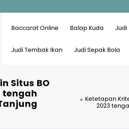
Baccarat Online
Balap Kuda
Judi
Judi Tembak Ikan
Judi Sepak Bola
in Situs BO
3 tengah
Ketetapan Krit
 Tanjung
2023 tenga