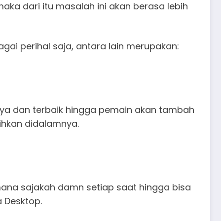
maka dari itu masalah ini akan berasa lebih
gai perihal saja, antara lain merupakan:
caya dan terbaik hingga pemain akan tambah
ihkan didalamnya.
mana sajakah damn setiap saat hingga bisa
 Desktop.