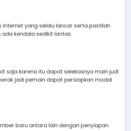
internet yang selalu lancar serta pastilah
ada kendala sedikit lantas.
t saja karena itu dapat selekasnya main judi
0 perak jadi pemain dapat persiapkan modal
 mmber baru antara lain dengan penyiapan