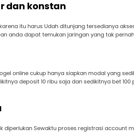
ar dan konstan
arena itu harus Udah ditunjang tersedianya akses 
an anda dapat temukan jaringan yang tak pernah 
ogel online cukup hanya siapkan modal yang sediki
kitnya deposit 10 ribu saja dan sedikitnya bet 10
a
ak diperlukan Sewaktu proses registrasi account