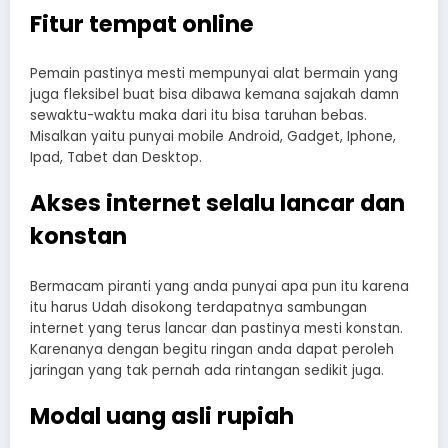
Fitur tempat online
Pemain pastinya mesti mempunyai alat bermain yang
juga fleksibel buat bisa dibawa kemana sajakah damn
sewaktu-waktu maka dari itu bisa taruhan bebas.
Misalkan yaitu punyai mobile Android, Gadget, Iphone,
Ipad, Tabet dan Desktop.
Akses internet selalu lancar dan
konstan
Bermacam piranti yang anda punyai apa pun itu karena
itu harus Udah disokong terdapatnya sambungan
internet yang terus lancar dan pastinya mesti konstan.
Karenanya dengan begitu ringan anda dapat peroleh
jaringan yang tak pernah ada rintangan sedikit juga.
Modal uang asli rupiah