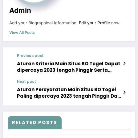
Admin
Add your Biographical Information.
Edit your Profile
now.
View All Posts
Previous post
Aturan Kriteria Main Situs BO Togel Dapat
dipercaya 2023 tengah Pinggir Serta
Silang Homo Kapuas Hulu
Next post
Aturan Persyaratan Main Situs BO Togel
Paling dipercaya 2023 tengah Pinggir Dan
Silang Homo Bontang
RELATED POSTS