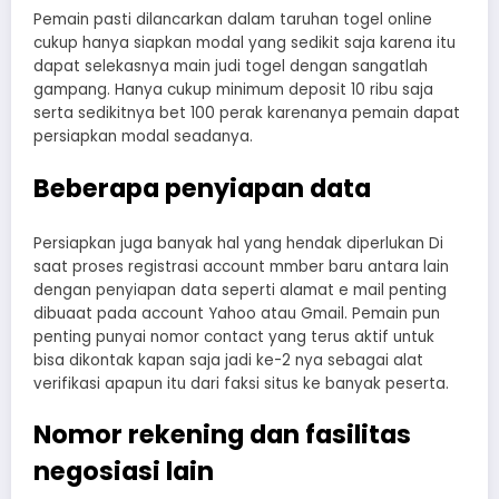
Pemain pasti dilancarkan dalam taruhan togel online
cukup hanya siapkan modal yang sedikit saja karena itu
dapat selekasnya main judi togel dengan sangatlah
gampang. Hanya cukup minimum deposit 10 ribu saja
serta sedikitnya bet 100 perak karenanya pemain dapat
persiapkan modal seadanya.
Beberapa penyiapan data
Persiapkan juga banyak hal yang hendak diperlukan Di
saat proses registrasi account mmber baru antara lain
dengan penyiapan data seperti alamat e mail penting
dibuaat pada account Yahoo atau Gmail. Pemain pun
penting punyai nomor contact yang terus aktif untuk
bisa dikontak kapan saja jadi ke-2 nya sebagai alat
verifikasi apapun itu dari faksi situs ke banyak peserta.
Nomor rekening dan fasilitas
negosiasi lain