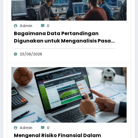
Admin
0
Bagaimana Data Pertandingan
Digunakan untuk Menganalisis Pasar
1X2 di Industri Perjudian
23/06/2026
Admin
0
Mengenal Risiko Finansial Dalam