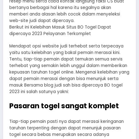
resep menu serta coba kontak langsung faksi CS buat
bertanya berbagai hal karena itu segalnya akan
memberi anda alasan lebih cocok dalam menyeleksi
web-site judi dapat dipercaya.
Berikut ini Kelebihan Masuk Situs BO Togel Dapat
dipercaya 2023 Pelayanan Terkomplet
Mendapat opsi website judi terhebat serta terpecaya
yaitu satu kelebihan yang bakal pemain merasai kini.
Tentu, tiap-tiap pemain dapat temukan semua servis
terhebat yang semakin lebih unggul dalam memberikan
kepuasan taruhan togel online. Mengenai kelebihan yang
dapat pemain merasai dengan bisa menunjuk serta
masuk Bersama blog judi sah bisa dipercaya BO togel
2023 ini salah satunya yakni:
Pasaran togel sangat komplet
Tiap-tiap pemain pasti nya dapat merasai keringanan
taruhan terpenting dengan dapat menunjuk pasaran
togel secara bebas merupakan secara adanya