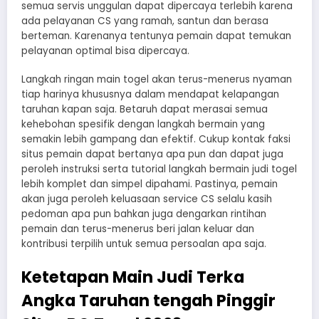
semua servis unggulan dapat dipercaya terlebih karena
ada pelayanan CS yang ramah, santun dan berasa
berteman. Karenanya tentunya pemain dapat temukan
pelayanan optimal bisa dipercaya.
Langkah ringan main togel akan terus-menerus nyaman
tiap harinya khususnya dalam mendapat kelapangan
taruhan kapan saja. Betaruh dapat merasai semua
kehebohan spesifik dengan langkah bermain yang
semakin lebih gampang dan efektif. Cukup kontak faksi
situs pemain dapat bertanya apa pun dan dapat juga
peroleh instruksi serta tutorial langkah bermain judi togel
lebih komplet dan simpel dipahami. Pastinya, pemain
akan juga peroleh keluasaan service CS selalu kasih
pedoman apa pun bahkan juga dengarkan rintihan
pemain dan terus-menerus beri jalan keluar dan
kontribusi terpilih untuk semua persoalan apa saja.
Ketetapan Main Judi Terka
Angka Taruhan tengah Pinggir