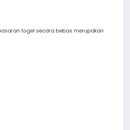
 pasaran togel secara bebas merupakan