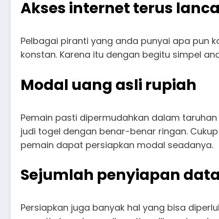
Akses internet terus lanc
Pelbagai piranti yang anda punyai apa pun k
konstan. Karena itu dengan begitu simpel an
Modal uang asli rupiah
Pemain pasti dipermudahkan dalam taruhan t
judi togel dengan benar-benar ringan. Cukup 
pemain dapat persiapkan modal seadanya.
Sejumlah penyiapan dat
Persiapkan juga banyak hal yang bisa diperl