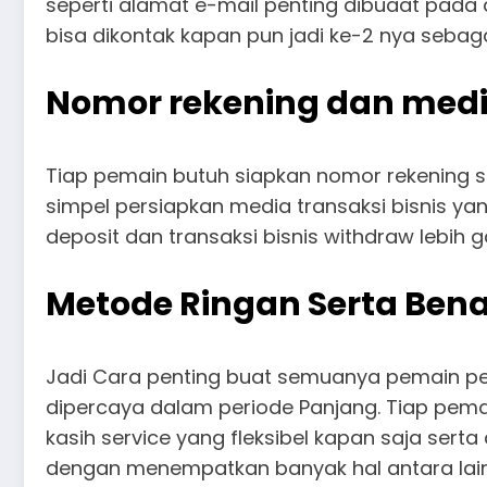
seperti alamat e-mail penting dibuaat pada
bisa dikontak kapan pun jadi ke-2 nya sebagai
Nomor rekening dan media
Tiap pemain butuh siapkan nomor rekening se
simpel persiapkan media transaksi bisnis ya
deposit dan transaksi bisnis withdraw lebih
Metode Ringan Serta Benar
Jadi Cara penting buat semuanya pemain pem
dipercaya dalam periode Panjang. Tiap pemai
kasih service yang fleksibel kapan saja sert
dengan menempatkan banyak hal antara lain