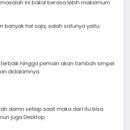
ga masalah ini bakal berasa lebih maksimum
 banyak hal saja, salah satunya yaitu:
an terbaik hingga pemain akan tambah simpel
kan didalamnya.
ah damn setiap saat maka dari itu bisa
mun juga Desktop.