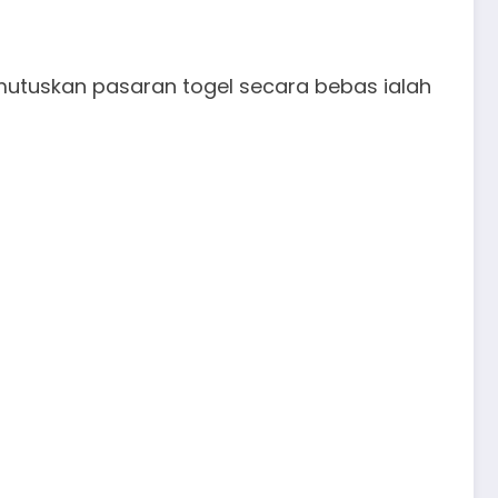
utuskan pasaran togel secara bebas ialah