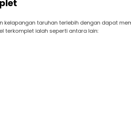
plet
an kelapangan taruhan terlebih dengan dapat mem
erkomplet ialah seperti antara lain: