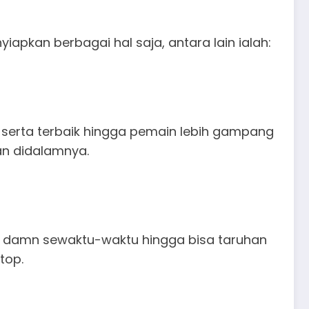
iapkan berbagai hal saja, antara lain ialah:
 serta terbaik hingga pemain lebih gampang
an didalamnya.
h damn sewaktu-waktu hingga bisa taruhan
top.