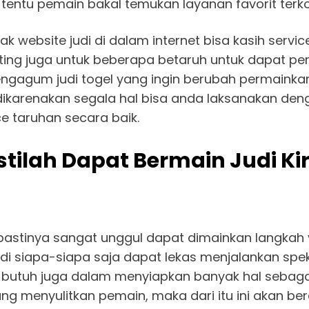
 tentu pemain bakal temukan layanan favorit ter
 website judi di dalam internet bisa kasih servi
ting juga untuk beberapa betaruh untuk dapat pero
ngagum judi togel yang ingin berubah permainkan 
 dikarenakan segala hal bisa anda laksanakan d
e taruhan secara baik.
stilah Dapat Bermain Judi Ki
l pastinya sangat unggul dapat dimainkan langkah
jadi siapa-siapa saja dapat lekas menjalankan spek
ula butuh juga dalam menyiapkan banyak hal sebaga
 yang menyulitkan pemain, maka dari itu ini akan b