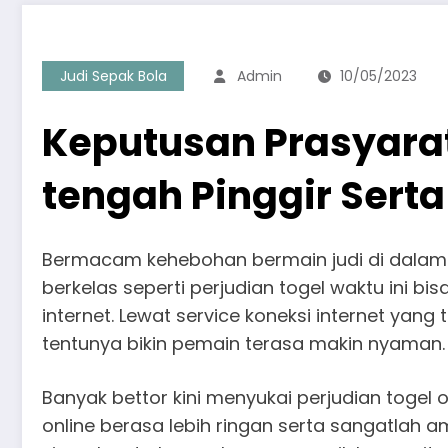
Judi Sepak Bola
Admin
10/05/2023
Keputusan Prasyarat
tengah Pinggir Sert
Bermacam kehebohan bermain judi di dalam
berkelas seperti perjudian togel waktu ini b
internet. Lewat service koneksi internet yan
tentunya bikin pemain terasa makin nyaman.
Banyak bettor kini menyukai perjudian togel o
online berasa lebih ringan serta sangatlah 