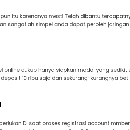
un itu karenanya mesti Telah dibantu terdapatn
an sangatlah simpel anda dapat peroleh jaringa
 online cukup hanya siapkan modal yang sedikit sa
deposit 10 ribu saja dan sekurang-kurangnya bet 
a
perlukan Di saat proses registrasi account mmber