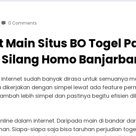
0 Comments
 Main Situs BO Togel P
a Silang Homo Banjarba
 internet sudah banyak dirasa untuk semuanya 
isa dikerjakan dengan simpel lewat ada feature pe
g tambah lebih simpel dan pastinya begitu efisien 
nline dalam internet. Daripada main di bandar dar
aman. Siapa-siapa saja bisa taruhan perjudian to