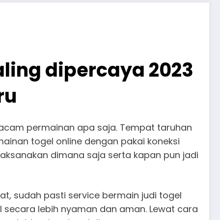
aling dipercaya 2023
ru
macam permainan apa saja. Tempat taruhan
rmainan togel online dengan pakai koneksi
dilaksanakan dimana saja serta kapan pun jadi
at, sudah pasti service bermain judi togel
gel secara lebih nyaman dan aman. Lewat cara