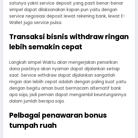
satunya yakni service deposit yang pasti benar-benar
simpel dapat dilaksanakan kapan pun yaitu dengan
service negosiasi deposit lewat rekening bank, lewat E-
Wallet juga service pulsa.
Transaksi bisnis withdraw ringan
lebih semakin cepat
Langkah simpel Waktu akan mengerjakan penarikan
dana pastinya akan nyaman dapat dijalankan setiap
saat. Service withdraw dapat dijalankan sangatlah
ringan dan lebiih cepat adalah dengan paling kuat yaitu
dengan begitu aman buat bermacam alternatif bank
apa saja, jadi pemain dapat mengambil keuntungannya
dalam jumlah berapa saja.
Pelbagai penawaran bonus
tumpah ruah