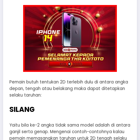
Pemain butuh tentukan 2D terlebih dulu di antara angka
depan, tengah atau belakang maka dapat ditetapkan
selaku taruhan:
SILANG
Yaitu bila ke-2 angka tidak sama model adalah di antara
ganjil serta genap. Mengenai contoh-contohnya kalau
pemain memasangkan taruhan untuk 2D tengah selaku