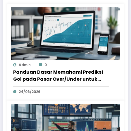
Admin
0
Panduan Dasar Memahami Prediksi
Gol pada Pasar Over/Under untuk
Pemula
24/06/2026