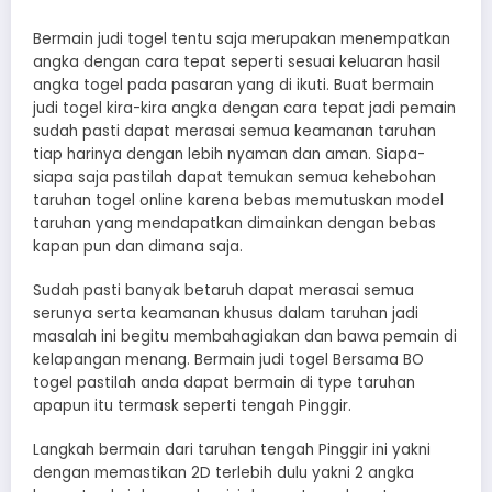
Bermain judi togel tentu saja merupakan menempatkan
angka dengan cara tepat seperti sesuai keluaran hasil
angka togel pada pasaran yang di ikuti. Buat bermain
judi togel kira-kira angka dengan cara tepat jadi pemain
sudah pasti dapat merasai semua keamanan taruhan
tiap harinya dengan lebih nyaman dan aman. Siapa-
siapa saja pastilah dapat temukan semua kehebohan
taruhan togel online karena bebas memutuskan model
taruhan yang mendapatkan dimainkan dengan bebas
kapan pun dan dimana saja.
Sudah pasti banyak betaruh dapat merasai semua
serunya serta keamanan khusus dalam taruhan jadi
masalah ini begitu membahagiakan dan bawa pemain di
kelapangan menang. Bermain judi togel Bersama BO
togel pastilah anda dapat bermain di type taruhan
apapun itu termask seperti tengah Pinggir.
Langkah bermain dari taruhan tengah Pinggir ini yakni
dengan memastikan 2D terlebih dulu yakni 2 angka