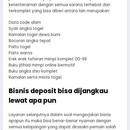
ketenteraman dengan semua sarana terhebat dan
terkomplet yang bisa diberi antara lain merupakan:
Data code alam
Syair angka togel
Ramalan togel dewa bumi
Bocoran angka tepat
Paito togel
Paito warna
Erek erek tafsiran mimpi komplet 00-99
Buku ijtihad mimpi online bermotif
Buku angka shio komplet
Ramalan serta mistis togel.
Bisnis deposit bisa dijangkau
lewat apa pun
Layanan selanjutnya dalam soal mengerjakan bisnis
apapun itu maka bisa benar-benar nyaman dengan
semua kelapangan yang dapat dirasakn pemain salah