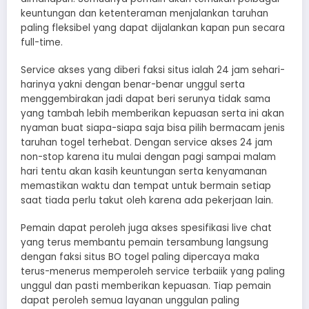
keuntungan dan ketenteraman menjalankan taruhan
paling fleksibel yang dapat dijalankan kapan pun secara
full-time.
Service akses yang diberi faksi situs ialah 24 jam sehari-
harinya yakni dengan benar-benar unggul serta
menggembirakan jadi dapat beri serunya tidak sama
yang tambah lebih memberikan kepuasan serta ini akan
nyaman buat siapa-siapa saja bisa pilih bermacam jenis
taruhan togel terhebat. Dengan service akses 24 jam
non-stop karena itu mulai dengan pagi sampai malam
hari tentu akan kasih keuntungan serta kenyamanan
memastikan waktu dan tempat untuk bermain setiap
saat tiada perlu takut oleh karena ada pekerjaan lain.
Pemain dapat peroleh juga akses spesifikasi live chat
yang terus membantu pemain tersambung langsung
dengan faksi situs BO togel paling dipercaya maka
terus-menerus memperoleh service terbaiik yang paling
unggul dan pasti memberikan kepuasan. Tiap pemain
dapat peroleh semua layanan unggulan paling