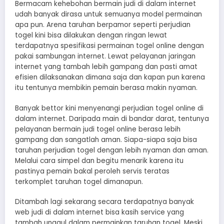
Bermacam kehebohan bermain judi di dalam internet
udah banyak dirasa untuk semuanya model permainan
apa pun. Arena taruhan berpamor seperti perjudian
togel kini bisa dilakukan dengan ringan lewat
terdapatnya spesifikasi permainan togel online dengan
pakai sambungan internet. Lewat pelayanan jaringan
internet yang tambah lebih gampang dan pasti amat
efisien dilaksanakan dimana saja dan kapan pun karena
itu tentunya membikin pemain berasa makin nyaman.
Banyak bettor kini menyenangi perjudian togel online di
dalam internet. Daripada main di bandar darat, tentunya
pelayanan bermain judi togel online berasa lebih
gampang dan sangatlah aman. Siapa-siapa saja bisa
taruhan perjudian togel dengan lebih nyaman dan aman.
Melalui cara simpel dan begitu menarik karena itu
pastinya pemain bakal peroleh servis teratas
terkomplet taruhan togel dimanapun.
Ditambah lagi sekarang secara terdapatnya banyak
web judi di dalam internet bisa kasih service yang
tambah unggul dalam permainkan taruhan togel. Meski