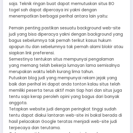
saja. Teknik ringan buat dapat memutuskan situs BO
togel sah dapat dipercaya ini yakni dengan
menempatkan berbagai perihal antara lain yaitu:
Pemain penting pastikan sesuatu background web-site
judi yang bisa diperacya yakni dengan background yang
bagus sebelumnya tak pernah terikut kasus hukum
apapun itu dan sebelumnya tak pernah alami blokir atau
siapkan link preferensi.
Semestinya tentukan situs mempunyai pengalaman
yang memang telah bekerja lumayan lama semisalnya
merupakan waktu lebih kurang lima tahun.
Putuskan blog judi yang mempunyai rekam jejak yang
baik dan perihal ini dapat anda tonton kalau situs telah
memiliki peserta terus aktif main tiap hari dan situs juga
tentu saja kerap peroleh opini yang bagus dari banyak
anggota.
Tetapkan website judi dengan peringkat tinggi sudah
tentu dapat diakui lantaran web-site ini bakal berada di
hasil pelacakan Google teratas menjadi web-site judi
terpecaya dan terutama.