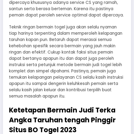
dipercaya khususnya adanya service CS yang ramah,
santun serta berasa berteman. Karena itu pastinya
pemain dapat peroleh service optimal dapat dipercaya.
Teknik ringan bermain togel juga akan selalu nyaman
tiap harinya terpenting dalam memperoleh kelapangan
taruhan kapan pun. Betaruh dapat merasai semua
kehebohan spesifik secara bermain yang jauh makin
ringan dan efektif. Cukup kontak faksi situs pemain
dapat bertanya apapun itu dan dapat juga peroleh
instruksi serta petunjuk metode bermain judi togel lebih
komplet dan simpel dipahami. Pastinya, pemain juga
temukan kelapangan pelayanan CS selalu kasih instruksi
apapun itu sampai dengerin keluhkesah pemain serta
selalu kasih jalan keluar dan kontribusi terpilih buat
semua masalah apapun itu.
Ketetapan Bermain Judi Terka
Angka Taruhan tengah Pinggir
Situs BO Togel 2023