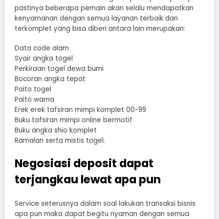
pastinya beberapa pemain akan selalu mendapatkan
kenyamanan dengan semua layanan terbaik dan
terkomplet yang bisa diberi antara lain merupakan:
Data code alam
Syair angka togel
Perkiraan togel dewa bumi
Bocoran angka tepat
Paito togel
Paito warna
Erek erek tafsiran mimpi komplet 00-99
Buku tafsiran mimpi online bermotif
Buku angka shio komplet
Ramalan serta mistis togel.
Negosiasi deposit dapat
terjangkau lewat apa pun
Service seterusnya dalam soal lakukan transaksi bisnis
apa pun maka dapat begitu nyaman dengan semua