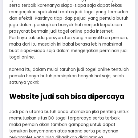
serta terbaik karenanya siapa-siapa saja dapat lekas
mengerjakan spekulasi teratas judi togel yang termudah
dan efektif. Pastinya tiap-tiap pejudi yang pemula butuh
juga dalam persiapkan banyak hal menjadi keputusan
prasyarat bermain judi togel online pada internet.
Pastinya tak ada persyaratan yang menyulitkan pemain,
maka dari itu masalah ini bakal berasa lebih maksimal
buat siapa-siapa saja dalam mengerjakan perminan judi
togel online.
Karena itu, dalam mulai taruhan judi togel online tentulah
pemula hanya butuh persiapkan banyak hal saja, salah
satunya yakni:
Website judi sah bisa dipercaya
Jadi poin utama butuh anda utamakan jika penting untuk
memutuskan situs BO togel terpercaya serta terbaik
maka pemain akan tambah gampang untuk dapat
temukan kenyamanan atas sarana serta pelayanan
terkomplet yang bisa dikasihkan didalamnya.