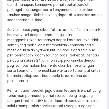
dan dimanapun. Semuanya pemain bakal peroleh
pelbagai keuntungan serta kenyamanan melakukan
taruhan sangat fleksibel yang dapat dilaksanakan setiap
saat secara full-time.
Service akses yang diberi faksi situs ialah 24 jam sehari-
harinya yakni dengan amat unggul dan
menggembirakan karenanya dapat kasih serunya tidak
sama yang makin lebih memberikan kepuasan serta
masalah ini akan nyaman untuk siapa-siapa saja bisa
pilih bermacam ragam taruhan togel terhebat. Dengan
pelayanan akses 24 jam non stop jadi dimulai dengan
pagi sampai malam hari tentu akan beri keuntungan
serta keamanan memastikan waktu serta tempat untuk
bermain setiap saat tiada perlu takut karena ada
pekerjaan lain.
Pemain dapat peroleh juga akses feature live chat yang
terus mempermudah pemain tersambung langsung
dengan faksi situs BO togel dapat dipercaya maka bisa
selalu memperoleh service terbaiik yang paling unggul