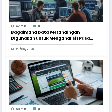
Admin
0
Bagaimana Data Pertandingan
Digunakan untuk Menganalisis Pasar
1X2 di Industri Perjudian
23/06/2026
Admin
0