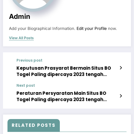
Admin
Add your Biographical Information.
Edit your Profile
now.
View All Posts
Previous post
Keputusan Prasyarat Bermain Situs BO
Togel Paling dipercaya 2023 tengah
Pinggir Dan Silang Homo Kayong Utara
Next post
Peraturan Persyaratan Main Situs BO
Togel Paling dipercaya 2023 tengah
Pinggir Dan Silang Homo Sendawar
RELATED POSTS