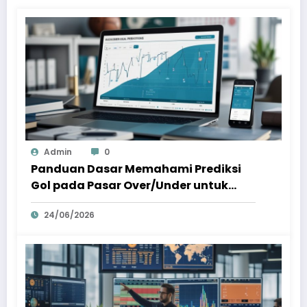
Admin
0
Panduan Dasar Memahami Prediksi
Gol pada Pasar Over/Under untuk
Pemula
24/06/2026