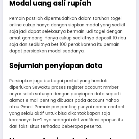
Modal uang asli rupiah
Pemain pastilah dipermudahkan dalam taruhan togel
online cukup hanya dengan siapkan modal yang sedikit
saja jadi dapat selekasnya bermain judi togel dengan
amat gampang. Hanya cukup sedikitnya deposit 10 ribu
saja dan sedikitnya bet 100 perak karena itu pemain
dapat persiapkan modal seadanya.
Sejumlah penyiapan data
Persiapkan juga berbagai perihal yang hendak
diperlukan Sewaktu proses register account mmber
anyar salah satunya dengan penyiapan data seperti
alamat e mail penting dibuaat pada account Yahoo
atau Gmail. Pemain pun penting punyai nomor contact
yang selalu aktif untuk bisa dikontak kapan saja
karenanya ke-2 nya sebagai alat verifikasi apapun itu
dari faksi situs terhadap beberapa peserta.