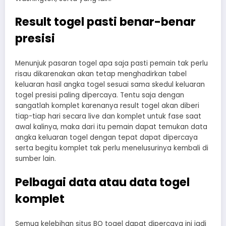
Result togel pasti benar-benar
presisi
Menunjuk pasaran togel apa saja pasti pemain tak perlu
risau dikarenakan akan tetap menghadirkan tabel
keluaran hasil angka togel sesuai sama skedul keluaran
togel presisi paling dipercaya. Tentu saja dengan
sangatlah komplet karenanya result togel akan diberi
tiap-tiap hari secara live dan komplet untuk fase saat
awal kalinya, maka dari itu pemain dapat temukan data
angka keluaran togel dengan tepat dapat dipercaya
serta begitu komplet tak perlu menelusurinya kembali di
sumber lain.
Pelbagai data atau data togel
komplet
Semua kelebihan situs BO togel dapat dipercaya ini jadi